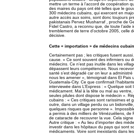
mettre un terme à l’accord de coopération qui
des maires du pays ont été telles que le gou
300 médecins cubains, qui exercent en majo
autre accès aux soins, sont donc toujours p
pakistanais Pervez Musharraf , proche de G
Fidel Castro, a reconnu que, de toute l’aide 
tremblement de terre d’octobre 2005, celle d
décisive.
Cette « importation » de médecins cubains
Certainement pas ; les critiques fusent auss
cause. « Ce sont souvent des infirmiers ou 
médecins. Ce n’est pas inutile dans les villag
dépassent leurs compétences. Nous recevons à
santé s’est dégradé car on leur a administré
nous les amener », témoignait dans El Pais 
Guatemala-City. Ce que confirmait l’habitant
interviewée dans L’Express : « Quelque soit 
médicament. Mal à la tête ou mal au ventre, c
seules pilules dont dispose le médecin ». R
cubains : « Ces critiques sont rarissimes e
outre, dans un village perdu ou un bidonville,
quelques risques que personne ». Impossible
a permis à des milliers de Vénézuéliens, de 
de cataracte de recouvrer la vue. Cela sign
Autre critique : « Au lieu d’importer des mé
investir dans les hôpitaux du pays qui sont
médicaments. Voire sont inexistants dans les d