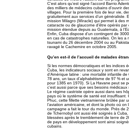
C’est alors qu’est signé l’accord Barrio Adent
des milliers de médecins cubains d’ouvrir des
villages. Pour la première fois de leur vie, d
gratuitement aux services d’un généraliste.
mission Milagro (Miracle) qui permet à des mi
cataracte ou de glaucome d’être opérés par 
mission étendue depuis au Guatemala, à l’Equa
Enfin, Cuba dispose d’un contingent de 3000 
en cas de catastrophes naturelles. On les 
tsunami du 26 décembre 2004 ou au Pakistan
ravagé le Cachemire en octobre 2005.
Qu’en est-il de l’accueil de malades étra
Si les normes démocratiques et les indices é
Cuba, les indicateurs sociaux y sont en reva
d’Amérique latine : une mortalité infantile d
78 ans, un taux d’alphabétisme de 97 % et u
pour 1385 en 1970). Si La Havane peut se pe
c’est aussi parce que ses besoins médicaux 
Le régime castriste opère aussi dans ses h
pays où le système de santé est insuffisant.
Phuc, cette fillette vietnamienne brûlée pa
l’aviation américaine, et dont la photo où on 
campagne a fait le tour du monde. Près de 20
de Tchernobyl ont aussi été soignés à Cub
blessées après le tremblement de terre de 2
de pays en développement sont ainsi soign
cubains.