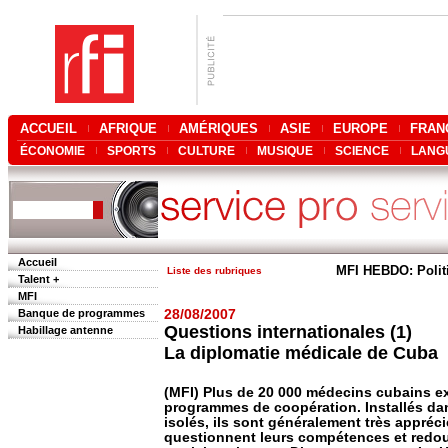
ACCUEIL
AFRIQUE
AMÉRIQUES
ASIE
EUROPE
FRAN
ÉCONOMIE
SPORTS
CULTURE
MUSIQUE
SCIENCE
LANG
Accueil
MFI HEBDO: Polit
Liste des rubriques
Talent +
MFI
Banque de programmes
28/08/2007
Questions internationales (1)
Habillage antenne
La diplomatie médicale de Cuba
(MFI) Plus de 20 000 médecins cubains ex
programmes de coopération. Installés dan
isolés, ils sont généralement très appréc
questionnent leurs compétences et redout