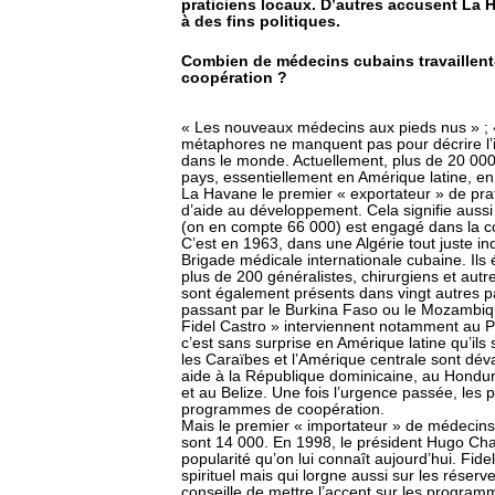
praticiens locaux. D’autres accusent La H
à des fins politiques.
Combien de médecins cubains travaillent-i
coopération ?
« Les nouveaux médecins aux pieds nus » ; «
métaphores ne manquent pas pour décrire l’
dans le monde. Actuellement, plus de 20 000
pays, essentiellement en Amérique latine, en A
La Havane le premier « exportateur » de pr
d’aide au développement. Cela signifie aussi
(on en compte 66 000) est engagé dans la c
C’est en 1963, dans une Algérie tout juste i
Brigade médicale internationale cubaine. Ils é
plus de 200 généralistes, chirurgiens et autr
sont également présents dans vingt autres pa
passant par le Burkina Faso ou le Mozambiqu
Fidel Castro » interviennent notamment au P
c’est sans surprise en Amérique latine qu’il
les Caraïbes et l’Amérique centrale sont dév
aide à la République dominicaine, au Hondur
et au Belize. Une fois l’urgence passée, les 
programmes de coopération.
Mais le premier « importateur » de médecins 
sont 14 000. En 1998, le président Hugo Cha
popularité qu’on lui connaît aujourd’hui. Fid
spirituel mais qui lorgne aussi sur les réser
conseille de mettre l’accent sur les programm