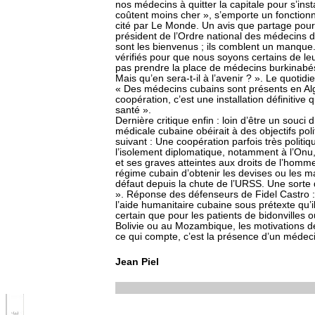
nos médecins à quitter la capitale pour s’ins
coûtent moins cher », s’emporte un fonctionn
cité par Le Monde. Un avis que partage pour 
président de l’Ordre national des médecins 
sont les bienvenus ; ils comblent un manque. 
vérifiés pour que nous soyons certains de l
pas prendre la place de médecins burkinabés.
Mais qu’en sera-t-il à l’avenir ? ». Le quoti
« Des médecins cubains sont présents en Alg
coopération, c’est une installation définitive 
santé ».
Dernière critique enfin : loin d’être un souci
médicale cubaine obéirait à des objectifs poli
suivant : Une coopération parfois très politiq
l’isolement diplomatique, notamment à l’Onu, 
et ses graves atteintes aux droits de l’homm
régime cubain d’obtenir les devises ou les ma
défaut depuis la chute de l’URSS. Une sorte 
». Réponse des défenseurs de Fidel Castro
l’aide humanitaire cubaine sous prétexte qu’i
certain que pour les patients de bidonvilles
Bolivie ou au Mozambique, les motivations d
ce qui compte, c’est la présence d’un médec
Jean Piel