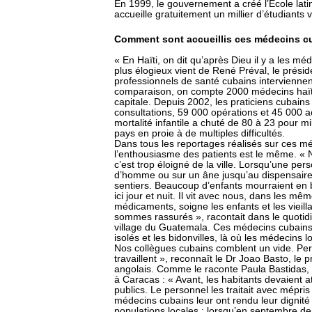
En 1999, le gouvernement a créé l’Ecole lat
accueille gratuitement un millier d’étudiants
Comment sont accueillis ces médecins cu
« En Haïti, on dit qu’après Dieu il y a les 
plus élogieux vient de René Préval, le présid
professionnels de santé cubains intervienne
comparaison, on compte 2000 médecins haïtie
capitale. Depuis 2002, les praticiens cubains 
consultations, 59 000 opérations et 45 000 a
mortalité infantile a chuté de 80 à 23 pour mil
pays en proie à de multiples difficultés.
Dans tous les reportages réalisés sur ces mé
l’enthousiasme des patients est le même. « N
c’est trop éloigné de la ville. Lorsqu’une perso
d’homme ou sur un âne jusqu’au dispensaire
sentiers. Beaucoup d’enfants mourraient en 
ici jour et nuit. Il vit avec nous, dans les m
médicaments, soigne les enfants et les vieil
sommes rassurés », racontait dans le quotidi
village du Guatemala. Ces médecins cubains
isolés et les bidonvilles, là où les médecins l
Nos collègues cubains comblent un vide. Pers
travaillent », reconnaît le Dr Joao Basto, le
angolais. Comme le raconte Paula Bastidas, 
à Caracas : « Avant, les habitants devaient 
publics. Le personnel les traitait avec mépris
médecins cubains leur ont rendu leur dignité 
populations locales : lorsqu’en septembre de