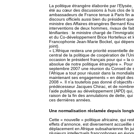
La politique étrangère élaborée par l’Elysée, 
été au cœur des discussions à huis clos de 
ambassadeurs de France tenue à Paris fin a
discours officiels aussi bien du président qu
ministre des Affaires étrangères Bernard Kou
interventions de deux hommes, rivaux de fait 
lénifiantes : le ministre chargé de l’Immigratio
et du Co-développement Brice Hortefeux et le 
Francophonie Jean-Marie Bockel, qui dépend d
joint).
« L’Afrique restera une priorité essentielle d
central de la politique de coopération de l’U
occasion le président français pour qui « la c
absolue de notre politique étrangère ». Pour
septembre 2007 une réunion du Conseil de séc
l’Afrique a tout pour réussir dans la mondialis
maintenant ses engagements « en dépit des di
2008 ». Il n’a toutefois pas donné d’objectifs 
prédécesseur Jacques Chirac, et de nombreus
l’aide publique au développement (APD) qui
raison de la fin des annulations de dette, qu
ces dernières années.
Une normalisation réclamée depuis long
Cette « nouvelle » politique africaine, qui re
effets d’annonce, est diversement accueillie 
déplacement en Afrique subsaharienne fin juill
plusieurs intellectuels francophones en évoq