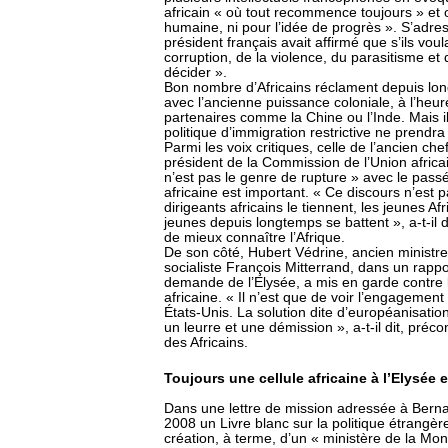
africain « où tout recommence toujours » et où
humaine, ni pour l’idée de progrès ». S’adres
président français avait affirmé que s’ils voulai
corruption, de la violence, du parasitisme et d
décider ».
Bon nombre d’Africains réclament depuis lon
avec l’ancienne puissance coloniale, à l’heur
partenaires comme la Chine ou l’Inde. Mais i
politique d’immigration restrictive ne prendr
Parmi les voix critiques, celle de l’ancien c
président de la Commission de l’Union africa
n’est pas le genre de rupture » avec le pass
africaine est important. « Ce discours n’est
dirigeants africains le tiennent, les jeunes A
jeunes depuis longtemps se battent », a-t-il 
de mieux connaître l’Afrique.
De son côté, Hubert Védrine, ancien ministre
socialiste François Mitterrand, dans un rappo
demande de l’Elysée, a mis en garde contre l
africaine. « Il n’est que de voir l’engagement
États-Unis. La solution dite d’européanisation
un leurre et une démission », a-t-il dit, préc
des Africains.
Toujours une cellule africaine à l’Elysée
Dans une lettre de mission adressée à Bernard
2008 un Livre blanc sur la politique étrangè
création, à terme, d’un « ministère de la Mond