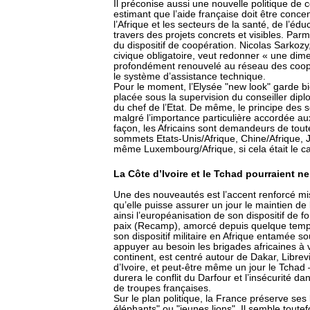
Il préconise aussi une nouvelle politique de
estimant que l’aide française doit être concen
l’Afrique et les secteurs de la santé, de l’é
travers des projets concrets et visibles. Parm
du dispositif de coopération. Nicolas Sarkozy
civique obligatoire, veut redonner « une di
profondément renouvelé au réseau des coopér
le système d’assistance technique.
Pour le moment, l’Elysée "new look" garde bie
placée sous la supervision du conseiller dipl
du chef de l’Etat. De même, le principe des
malgré l’importance particulière accordée au
façon, les Africains sont demandeurs de toute
sommets Etats-Unis/Afrique, Chine/Afrique, J
même Luxembourg/Afrique, si cela était le c
La Côte d’Ivoire et le Tchad pourraient ne
Une des nouveautés est l’accent renforcé mis 
qu’elle puisse assurer un jour le maintien de 
ainsi l’européanisation de son dispositif de f
paix (Recamp), amorcé depuis quelque temps.
son dispositif militaire en Afrique entamée so
appuyer au besoin les brigades africaines à v
continent, est centré autour de Dakar, Librevil
d’Ivoire, et peut-être même un jour le Tchad 
durera le conflit du Darfour et l’insécurité da
de troupes françaises.
Sur le plan politique, la France préserve ses
éléphants" ou "jeunes lions". Il semble toutef