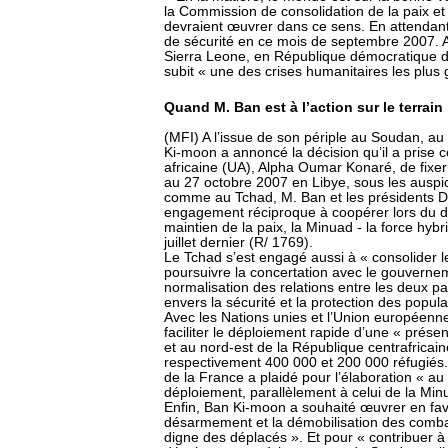
la Commission de consolidation de la paix et
devraient œuvrer dans ce sens. En attendant
de sécurité en ce mois de septembre 2007. Au
Sierra Leone, en République démocratique 
subit « une des crises humanitaires les plus 
Quand M. Ban est à l’action sur le terrain
(MFI) A l’issue de son périple au Soudan, a
Ki-moon a annoncé la décision qu’il a prise 
africaine (UA), Alpha Oumar Konaré, de fixer
au 27 octobre 2007 en Libye, sous les auspi
comme au Tchad, M. Ban et les présidents Dé
engagement réciproque à coopérer lors du d
maintien de la paix, la Minuad - la force hy
juillet dernier (R/ 1769).
Le Tchad s’est engagé aussi à « consolider le
poursuivre la concertation avec le gouverne
normalisation des relations entre les deux 
envers la sécurité et la protection des populat
Avec les Nations unies et l’Union européenne
faciliter le déploiement rapide d’une « prése
et au nord-est de la République centrafricai
respectivement 400 000 et 200 000 réfugiés
de la France a plaidé pour l’élaboration « au 
déploiement, parallèlement à celui de la Min
Enfin, Ban Ki-moon a souhaité œuvrer en fave
désarmement et la démobilisation des combatt
digne des déplacés ». Et pour « contribuer à 