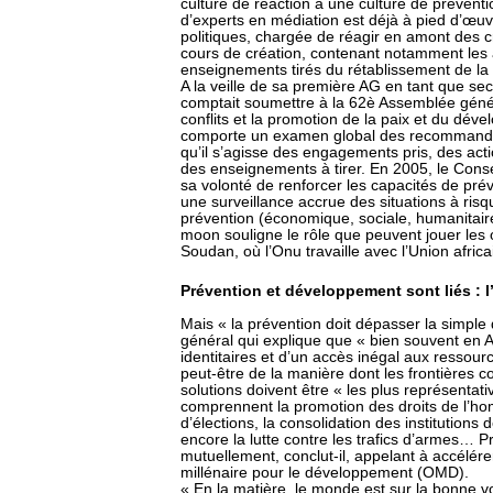
culture de réaction à une culture de préven
d’experts en médiation est déjà à pied d’œu
politiques, chargée de réagir en amont des 
cours de création, contenant notamment les
enseignements tirés du rétablissement de la 
A la veille de sa première AG en tant que sec
comptait soumettre à la 62è Assemblée géné
conflits et la promotion de la paix et du dév
comporte un examen global des recommandat
qu’il s’agisse des engagements pris, des act
des enseignements à tirer. En 2005, le Conse
sa volonté de renforcer les capacités de pré
une surveillance accrue des situations à risq
prévention (économique, sociale, humanitair
moon souligne le rôle que peuvent jouer les
Soudan, où l’Onu travaille avec l’Union africa
Prévention et développement sont liés : l’
Mais « la prévention doit dépasser la simple d
général qui explique que « bien souvent en Af
identitaires et d’un accès inégal aux ressour
peut-être de la manière dont les frontières c
solutions doivent être « les plus représentativ
comprennent la promotion des droits de l’homm
d’élections, la consolidation des institutions
encore la lutte contre les trafics d’armes… 
mutuellement, conclut-il, appelant à accélér
millénaire pour le développement (OMD).
« En la matière, le monde est sur la bonne vo