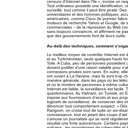
censure d’Internet dans l’île », ironise un r
Tout ordinateur possède une identification, c
surveillé, tout comme il peut être piraté. De
universitaires et des hommes politiques, ac
américaines, comme Cisco (le premier fabric
moteurs de recherche Yahoo et Google, de s
commerciales – de la répression du Web (voir
sans toujours convaincre, et affirment ne p
que des gouvernements font de leurs outils.
Au-delà des techniques, comment s’organ
Le meilleur moyen de contrôler Internet est d
et au Turkménistan, seuls quelques hauts fonc
Toile. A Cuba, peu de personnes possèdent un
doivent justifier d’une raison valable pour s’
connexions privées sont rares. En outre, elle
ont ouvert à La Havane, mais ils sont trop c
manière générale, dans les pays où les télé
et où le nombre de personnes à même culture
Internet est faible, la surveillance est facile
questionnaires. Au Vietnam, en Tunisie, en E
impose aux fournisseurs d’accès et aux propr
logiciels de surveillance, de conserver des in
dénoncer tout comportement suspect. « Dès 
Rangoon, on croise tout de suite un soi-disant
connaissance, tout en jetant des coups d’œil 
s’amuse un journaliste qui se rend régulière
résultat une forte autocensure. Certains pay
policiers ; les propriétaires de cybercafés et