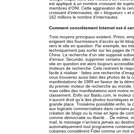
est appliqué à un nombre croissant de sujets 
membres d’ONI. Cette aggravation de la ce
croissant d’internautes, de « blogueurs » et 
162 millions le nombre d’internautes.
Comment concrètement Internet est-il ce
Trois moyens principaux existent. Primo, empê
exigeant des fournisseurs d’accès qu’ils b
vers le site en question. Par exemple, les in
techniquement pas surfer sur les pages de 
China. La recherche d’un site supposé subver
d’erreur. Secundo, supprimer certains sites 
site en question est alors toujours accessible
moteurs de recherche. Cela restreint le risque 
facile à réaliser : faites une recherche d’i
vous trouverez aussi bien des photos de la c
manifestations de 1989 en faveur de la démoc
du premier moteur de recherche au monde, l
mais celles des manifestations sont moins n
classement. Enfin sur Baidu.com, le moteur d
n’auront droit qu’à des photos touristiques et
grande place. Troisième possibilité enfin, la
aux logiciels commercialisés dans certains pa
création de blogs ou la mise en ligne de cont
comme démocratie ou liberté… De même, si c
mail, le message n’arrivera jamais au destinat
automatiquement tout programme contenant le
cubaines considèrent Fidel comme un mot sub