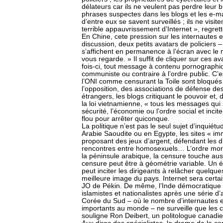
délateurs car ils ne veulent pas perdre leur 
phrases suspectes dans les blogs et les e-m
d’entre eux se savent surveillés ; ils ne visi
terrible appauvrissement d’Internet », regret
En Chine, cete pression sur les internautes e
discussion, deux petits avatars de policier
s’affichent en permanence à l’écran avec le m
vous regarde. » Il suffit de cliquer sur ces a
fois-ci, tout message à contenu pornographiq
communiste ou contraire à l’ordre public. C’e
l’ONI comme censurant la Toile sont bloqués o
l’opposition, des associations de défense de
étrangers, les blogs critiquant le pouvoir et
la loi vietnamienne, « tous les messages qui s
sécurité, l’économie ou l’ordre social et inci
flou pour arrêter quiconque.
La politique n’est pas le seul sujet d’inquiét
Arabie Saoudite ou en Egypte, les sites « imm
proposant des jeux d’argent, défendant les d
rencontres entre homosexuels… L’ordre mora
la péninsule arabique, la censure touche aussi
censure peut être à géométrie variable. Un
peut inciter les dirigeants à relâcher quelqu
meilleure image du pays. Internet sera certa
JO de Pékin. De même, l’Inde démocratique a
islamistes et nationalistes après une série d’
Corée du Sud – où le nombre d’internautes e
importants au monde – ne surveille que les 
souligne Ron Deibert, un politologue canadie