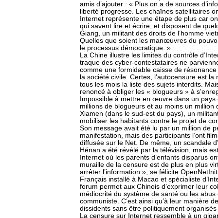
amis d’ajouter : « Plus on a de sources d’in
liberté progresse. Les chaînes satellitaires on
Internet représente une étape de plus car on
qui savent lire et écrire, et disposent de 
Giang, un militant des droits de l’homme vie
Quelles que soient les manœuvres du pouvoir
le processus démocratique. »
La Chine illustre les limites du contrôle d’Int
traque des cyber-contestataires ne parvien
comme une formidable caisse de résonance 
la société civile. Certes, l’autocensure est l
tous les mois la liste des sujets interdits. M
renoncé à obliger les « blogueurs » à s’enregi
Impossible à mettre en œuvre dans un pays q
millions de blogueurs et au moins un million
Xiamen (dans le sud-est du pays), un militant
mobiliser les habitants contre le projet de c
Son message avait été lu par un million de p
manifestation, mais des participants l’ont fil
diffusée sur le Net. De même, un scandale d
Hénan a été révélé par la télévision, mais es
Internet où les parents d’enfants disparus ont
muraille de la censure est de plus en plus vi
arrêter l’information », se félicite OpenNetIn
Français installé à Macao et spécialiste d’In
forum permet aux Chinois d’exprimer leur colè
médiocrité du système de santé ou les abus 
communiste. C’est ainsi qu’à leur manière d
dissidents sans être politiquement organisés
La censure sur Internet ressemble à un gigan