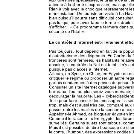
Aux dires des spécialistes, le drame de la ce
atteinte à la liberté d’expression, mais qu’ell
Rien à voir avec le choc que représentent l
manifestation. Un touriste en visite à La Hav
bien puisqu’il pourra sans difficulté consulte
pas lui qui, pour avoir tapé le terme « droit
s’afficher : « Ce programme fermera dans qu
sécurité de l’Etat ».
Le contrôle d’Internet est-il vraiment effi
Pas toujours. Tout dépend en fait de la popu
d’autoritarisme des dirigeants. En Corée du 
frontières sont fermées, les habitants relati
absolue, le contrôle du Net est total. Il n’y a
puisque pas d’accès à Internet.
Ailleurs, en Syrie, en Chine, en Egypte ou en 
critiquer le régime ou proposer un autre reg
parfois condamnés à des peines de prison, le
Consulter un site Internet catalogué subversi
barreaux. Tout au plus serez-vous menacé, f
décourager la majorité. Les « cyberdissidents
Toile pour faire passer des messages. Ils se
trop, mais c’est aussi très peu comparé aux mi
passer entre les mailles de la censure », exp
Appelons-le Ahmed, ce blogueur égyptien in
Comme il le raconte : « En Egypte, les forums
surveillés. Certains sujets sont tabous, comm
Mais il est possible de dire beaucoup de cho
le conte, l’humour, des expressions codées. Il