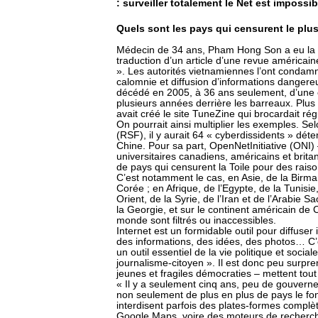
: surveiller totalement le Net est impossib
Quels sont les pays qui censurent le plus
Médecin de 34 ans, Pham Hong Son a eu la ma
traduction d’un article d’une revue américain
». Les autorités vietnamiennes l’ont condam
calomnie et diffusion d’informations dangere
décédé en 2005, à 36 ans seulement, d’une 
plusieurs années derrière les barreaux. Plus
avait créé le site TuneZine qui brocardait ré
On pourrait ainsi multiplier les exemples. Se
(RSF), il y aurait 64 « cyberdissidents » dé
Chine. Pour sa part, OpenNetInitiative (ONI)
universitaires canadiens, américains et brit
de pays qui censurent la Toile pour des rais
C’est notamment le cas, en Asie, de la Birma
Corée ; en Afrique, de l’Egypte, de la Tunisi
Orient, de la Syrie, de l’Iran et de l’Arabie S
la Georgie, et sur le continent américain de
monde sont filtrés ou inaccessibles.
Internet est un formidable outil pour diffus
des informations, des idées, des photos… C
un outil essentiel de la vie politique et social
journalisme-citoyen ». Il est donc peu surpr
jeunes et fragiles démocraties – mettent tout
« Il y a seulement cinq ans, peu de gouvernem
non seulement de plus en plus de pays le fon
interdisent parfois des plates-formes compl
Google Maps, voire des moteurs de recherche