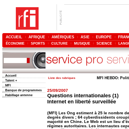
ACCUEIL
AFRIQUE
AMÉRIQUES
ASIE
EUROPE
FRAN
ÉCONOMIE
SPORTS
CULTURE
MUSIQUE
SCIENCE
LANG
Accueil
MFI HEBDO: Polit
Liste des rubriques
Talent +
MFI
Banque de programmes
25/09/2007
Questions internationales (1)
Habillage antenne
Internet en liberté surveillée
(MFI) Les Ong estiment à 25 le nombre de
degrés divers ; 64 cyberdissidents croupi
majorité en Chine. Le Web est un lieu d’é
régimes autoritaires. Les internautes cep