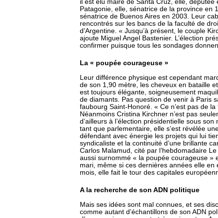
il est élu maire de Santa Cruz, elle, députée
Patagonie, elle, sénatrice de la province en 199
sénatrice de Buenos Aires en 2003. Leur cab
rencontrés sur les bancs de la faculté de droi
d’Argentine. « Jusqu’à présent, le couple Kir
ajoute Miguel Angel Bastenier. L’élection prés
confirmer puisque tous les sondages donnent 
La « poupée courageuse »
Leur différence physique est cependant marq
de son 1,90 mètre, les cheveux en bataille e
est toujours élégante, soigneusement maquillé
de diamants. Pas question de venir à Paris s
faubourg Saint-Honoré. « Ce n’est pas de la fri
Néanmoins Cristina Kirchner n’est pas seul
d’ailleurs à l’élection présidentielle sous so
tant que parlementaire, elle s’est révélée un
défendant avec énergie les projets qui lui ti
syndicaliste et la continuité d’une brillante c
Carlos Malamud, cité par l’hebdomadaire Le 
aussi surnommé « la poupée courageuse » 
mari, même si ces dernières années elle en éta
mois, elle fait le tour des capitales europée
A la recherche de son ADN politique
Mais ses idées sont mal connues, et ses dis
comme autant d’échantillons de son ADN poli