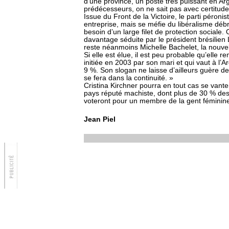
d’une province, un poste très puissant en Arg
prédécesseurs, on ne sait pas avec certitud
Issue du Front de la Victoire, le parti péronis
entreprise, mais se méfie du libéralisme débr
besoin d’un large filet de protection sociale.
davantage séduite par le président brésili
reste néanmoins Michelle Bachelet, la nouvel
Si elle est élue, il est peu probable qu’elle
initiée en 2003 par son mari et qui vaut à l’
9 %. Son slogan ne laisse d’ailleurs guère 
se fera dans la continuité. »
Cristina Kirchner pourra en tout cas se vante
pays réputé machiste, dont plus de 30 % des 
voteront pour un membre de la gent féminine
Jean Piel