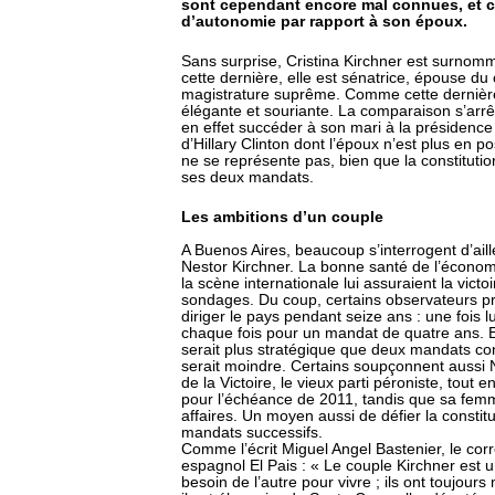
sont cependant encore mal connues, et c
d’autonomie par rapport à son époux.
Sans surprise, Cristina Kirchner est surnom
cette dernière, elle est sénatrice, épouse du 
magistrature suprême. Comme cette dernière 
élégante et souriante. La comparaison s’arrêt
en effet succéder à son mari à la présidence
d’Hillary Clinton dont l’époux n’est plus en p
ne se représente pas, bien que la constitution l
ses deux mandats.
Les ambitions d’un couple
A Buenos Aires, beaucoup s’interrogent d’ail
Nestor Kirchner. La bonne santé de l’économi
la scène internationale lui assuraient la victo
sondages. Du coup, certains observateurs prê
diriger le pays pendant seize ans : une fois lui,
chaque fois pour un mandat de quatre ans. E
serait plus stratégique que deux mandats co
serait moindre. Certains soupçonnent aussi N
de la Victoire, le vieux parti péroniste, tout e
pour l’échéance de 2011, tandis que sa femm
affaires. Un moyen aussi de défier la constitu
mandats successifs.
Comme l’écrit Miguel Angel Bastenier, le co
espagnol El Pais : « Le couple Kirchner est 
besoin de l’autre pour vivre ; ils ont toujours