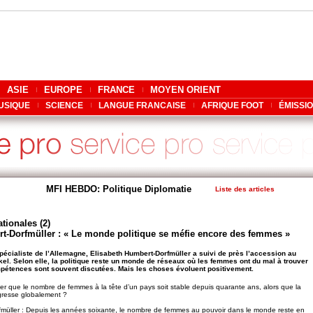
ASIE
EUROPE
FRANCE
MOYEN ORIENT
USIQUE
SCIENCE
LANGUE FRANCAISE
AFRIQUE FOOT
ÉMISSI
MFI HEBDO: Politique Diplomatie
Liste des articles
tionales (2)
t-Dorfmüller : « Le monde politique se méfie encore des femmes »
pécialiste de l’Allemagne, Elisabeth Humbert-Dorfmüller a suivi de près l’accession au
el. Selon elle, la politique reste un monde de réseaux où les femmes ont du mal à trouver
mpétences sont souvent discutées. Mais les choses évoluent positivement.
r que le nombre de femmes à la tête d’un pays soit stable depuis quarante ans, alors que la
gresse globalement ?
fmüller : Depuis les années soixante, le nombre de femmes au pouvoir dans le monde reste en