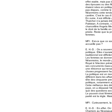
effet stable, mais pas 
des épouses ou des fi
étaient nées en politi
pas disparu, comme le p
Néanmoins cette tenda
carrière. C’est le cas 
En outre, il est diffic
Thatcher n’a jamais ét
Pakistan. A contrario, 
chancelière Angela Mer
le droit de la famille 
privée. Reste que la p
femmes.
MFI : Est-ce que ce so
accueille pas ?
E. H.-D. : On a souvent
politique. Elles n’aura
traditionnel est diffic
Les femmes se donnent 
Néanmoins, le monde po
Royal à l’élection prési
ses concurrents mascul
une réticence qui tenai
choses progressent fa
La politique est un mo
différent dans les affa
tête des cinquante pre
politique, notamment au
Cette méfiance des dir
pays, on a dépassé l’i
que des questions soci
Le pouvoir s’est fémin
parité est la règle. Ma
MFI : Curieusement, la
E. H.-D. : En effet. On
Chamoro au Nicaragua.