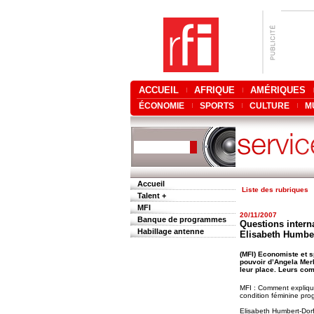
ACCUEIL
AFRIQUE
AMÉRIQUES
ÉCONOMIE
SPORTS
CULTURE
M
Accueil
Liste des rubriques
Talent +
MFI
20/11/2007
Banque de programmes
Questions interna
Habillage antenne
Elisabeth Humber
(MFI) Economiste et s
pouvoir d’Angela Merk
leur place. Leurs co
MFI : Comment explique
condition féminine pro
Elisabeth Humbert-Dor