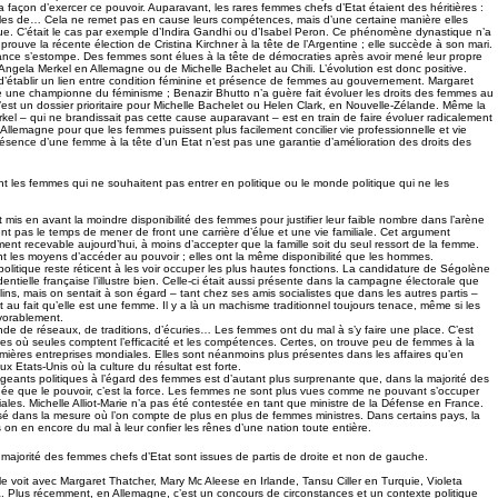
la façon d’exercer ce pouvoir. Auparavant, les rares femmes chefs d’Etat étaient des héritières :
lles de… Cela ne remet pas en cause leurs compétences, mais d’une certaine manière elles
que. C’était le cas par exemple d’Indira Gandhi ou d’Isabel Peron. Ce phénomène dynastique n’a
rouve la récente élection de Cristina Kirchner à la tête de l’Argentine ; elle succède à son mari.
nce s’estompe. Des femmes sont élues à la tête de démocraties après avoir mené leur propre
d’Angela Merkel en Allemagne ou de Michelle Bachelet au Chili. L’évolution est donc positive.
ile d’établir un lien entre condition féminine et présence de femmes au gouvernement. Margaret
é une championne du féminisme ; Benazir Bhutto n’a guère fait évoluer les droits des femmes au
c’est un dossier prioritaire pour Michelle Bachelet ou Helen Clark, en Nouvelle-Zélande. Même la
kel – qui ne brandissait pas cette cause auparavant – est en train de faire évoluer radicalement
en Allemagne pour que les femmes puissent plus facilement concilier vie professionnelle et vie
résence d’une femme à la tête d’un Etat n’est pas une garantie d’amélioration des droits des
nt les femmes qui ne souhaitent pas entrer en politique ou le monde politique qui ne les
 mis en avant la moindre disponibilité des femmes pour justifier leur faible nombre dans l’arène
ient pas le temps de mener de front une carrière d’élue et une vie familiale. Cet argument
ilement recevable aujourd’hui, à moins d’accepter que la famille soit du seul ressort de la femme.
les moyens d’accéder au pouvoir ; elles ont la même disponibilité que les hommes.
litique reste réticent à les voir occuper les plus hautes fonctions. La candidature de Ségolène
dentielle française l’illustre bien. Celle-ci était aussi présente dans la campagne électorale que
ins, mais on sentait à son égard – tant chez ses amis socialistes que dans les autres partis –
t au fait qu’elle est une femme. Il y a là un machisme traditionnel toujours tenace, même si les
vorablement.
nde de réseaux, de traditions, d’écuries… Les femmes ont du mal à s’y faire une place. C’est
ires où seules comptent l’efficacité et les compétences. Certes, on trouve peu de femmes à la
mières entreprises mondiales. Elles sont néanmoins plus présentes dans les affaires qu’en
x Etats-Unis où la culture du résultat est forte.
igeants politiques à l’égard des femmes est d’autant plus surprenante que, dans la majorité des
dée que le pouvoir, c’est la force. Les femmes ne sont plus vues comme ne pouvant s’occuper
ales. Michelle Alliot-Marie n’a pas été contestée en tant que ministre de la Défense en France.
isé dans la mesure où l’on compte de plus en plus de femmes ministres. Dans certains pays, la
is on en encore du mal à leur confier les rênes d’une nation toute entière.
 majorité des femmes chefs d’Etat sont issues de partis de droite et non de gauche.
 le voit avec Margaret Thatcher, Mary Mc Aleese en Irlande, Tansu Ciller en Turquie, Violeta
 Plus récemment, en Allemagne, c’est un concours de circonstances et un contexte politique