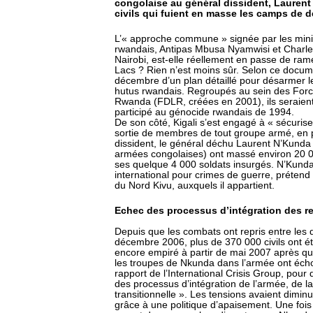
congolaise au général dissident, Laurent 
civils qui fuient en masse les camps de d
L’« approche commune » signée par les minis
rwandais, Antipas Mbusa Nyamwisi et Charl
Nairobi, est-elle réellement en passe de rame
Lacs ? Rien n’est moins sûr. Selon ce docume
décembre d’un plan détaillé pour désarmer l
hutus rwandais. Regroupés au sein des Forc
Rwanda (FDLR, créées en 2001), ils seraien
participé au génocide rwandais de 1994.
De son côté, Kigali s’est engagé à « sécurise
sortie de membres de tout groupe armé, en pa
dissident, le général déchu Laurent N’Kunda 
armées congolaises) ont massé environ 20
ses quelque 4 000 soldats insurgés. N’Kunda
international pour crimes de guerre, prétend 
du Nord Kivu, auxquels il appartient.
Echec des processus d’intégration des re
Depuis que les combats ont repris entre les d
décembre 2006, plus de 370 000 civils ont ét
encore empiré à partir de mai 2007 après que
les troupes de Nkunda dans l’armée ont écho
rapport de l’International Crisis Group, pour q
des processus d’intégration de l’armée, de l
transitionnelle ». Les tensions avaient dimin
grâce à une politique d’apaisement. Une fois 