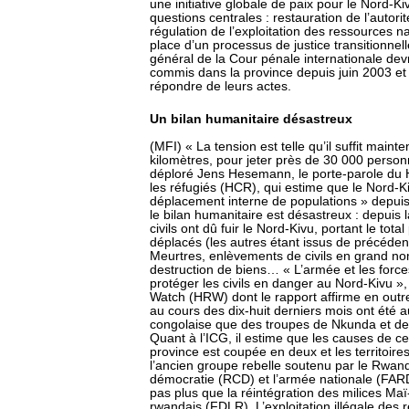
une initiative globale de paix pour le Nord-Ki
questions centrales : restauration de l’autorité
régulation de l’exploitation des ressources na
place d’un processus de justice transitionnelle
général de la Cour pénale internationale dev
commis dans la province depuis juin 2003 et 
répondre de leurs actes.
Un bilan humanitaire désastreux
(MFI) « La tension est telle qu’il suffit maint
kilomètres, pour jeter près de 30 000 person
déploré Jens Hesemann, le porte-parole du 
les réfugiés (HCR), qui estime que le Nord-Kiv
déplacement interne de populations » depuis 
le bilan humanitaire est désastreux : depuis
civils ont dû fuir le Nord-Kivu, portant le tot
déplacés (les autres étant issus de précédent
Meurtres, enlèvements de civils en grand nomb
destruction de biens… « L’armée et les force
protéger les civils en danger au Nord-Kivu »
Watch (HRW) dont le rapport affirme en outre
au cours des dix-huit derniers mois ont été au
congolaise que des troupes de Nkunda et d
Quant à l’ICG, il estime que les causes de ce
province est coupée en deux et les territoire
l’ancien groupe rebelle soutenu par le Rwan
démocratie (RCD) et l’armée nationale (FA
pas plus que la réintégration des milices Ma
rwandais (FDLR). L’exploitation illégale des r