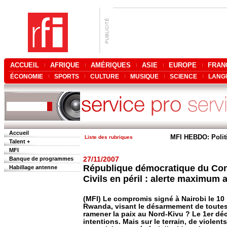
ACCUEIL
AFRIQUE
AMÉRIQUES
ASIE
EUROPE
FRAN
ÉCONOMIE
SPORTS
CULTURE
MUSIQUE
SCIENCE
LANG
Accueil
MFI HEBDO: Polit
Liste des rubriques
Talent +
MFI
Banque de programmes
27/11/2007
République démocratique du Co
Habillage antenne
Civils en péril : alerte maximum
(MFI) Le compromis signé à Nairobi le 10
Rwanda, visant le désarmement de toutes le
ramener la paix au Nord-Kivu ? Le 1er déc
intentions. Mais sur le terrain, de viole