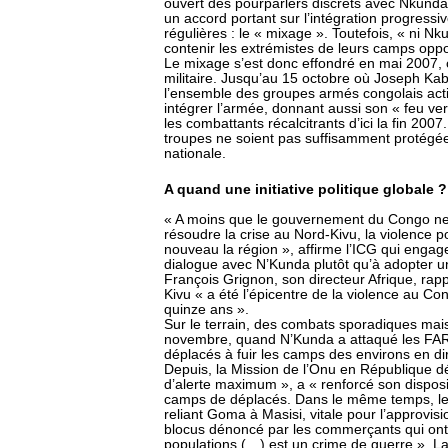
ouvert des pourparlers discrets avec Nkunda,
un accord portant sur l’intégration progress
régulières : le « mixage ». Toutefois, « ni N
contenir les extrémistes de leurs camps oppo
Le mixage s’est donc effondré en mai 2007,
militaire. Jusqu’au 15 octobre où Joseph Kab
l’ensemble des groupes armés congolais acti
intégrer l’armée, donnant aussi son « feu v
les combattants récalcitrants d’ici la fin 20
troupes ne soient pas suffisamment protégées 
nationale.
A quand une initiative politique globale ?
« A moins que le gouvernement du Congo ne la
résoudre la crise au Nord-Kivu, la violence pou
nouveau la région », affirme l’ICG qui engag
dialogue avec N’Kunda plutôt qu’à adopter un
François Grignon, son directeur Afrique, rapp
Kivu « a été l’épicentre de la violence au Con
quinze ans ».
Sur le terrain, des combats sporadiques mais 
novembre, quand N’Kunda a attaqué les FAR
déplacés à fuir les camps des environs en dir
Depuis, la Mission de l’Onu en République 
d’alerte maximum », a « renforcé son disposi
camps de déplacés. Dans le même temps, les
reliant Goma à Masisi, vitale pour l’approvis
blocus dénoncé par les commerçants qui ont 
populations (…) est un crime de guerre ». La