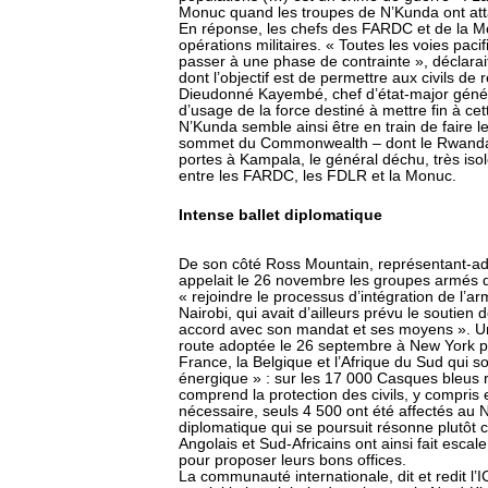
Monuc quand les troupes de N’Kunda ont at
En réponse, les chefs des FARDC et de la 
opérations militaires. « Toutes les voies paci
passer à une phase de contrainte », déclara
dont l’objectif est de permettre aux civils de
Dieudonné Kayembé, chef d’état-major génér
d’usage de la force destiné à mettre fin à c
N’Kunda semble ainsi être en train de faire le
sommet du Commonwealth – dont le Rwanda fa
portes à Kampala, le général déchu, très isol
entre les FARDC, les FDLR et la Monuc.
Intense ballet diplomatique
De son côté Ross Mountain, représentant-adj
appelait le 26 novembre les groupes armés d
« rejoindre le processus d’intégration de l’a
Nairobi, qui avait d’ailleurs prévu le soutie
accord avec son mandat et ses moyens ». Une 
route adoptée le 26 septembre à New York pa
France, la Belgique et l’Afrique du Sud qui so
énergique » : sur les 17 000 Casques bleus 
comprend la protection des civils, y compris 
nécessaire, seuls 4 500 ont été affectés au No
diplomatique qui se poursuit résonne plutôt
Angolais et Sud-Africains ont ainsi fait esc
pour proposer leurs bons offices.
La communauté internationale, dit et redit l’