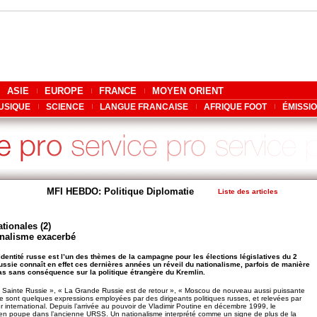
ASIE
EUROPE
FRANCE
MOYEN ORIENT
USIQUE
SCIENCE
LANGUE FRANCAISE
AFRIQUE FOOT
ÉMISSI
MFI HEBDO: Politique Diplomatie
Liste des articles
tionales (2)
onalisme exacerbé
’identité russe est l’un des thèmes de la campagne pour les élections législatives du 2
sie connaît en effet ces dernières années un réveil du nationalisme, parfois de manière
pas sans conséquence sur la politique étrangère du Kremlin.
a Sainte Russie », « La Grande Russie est de retour », « Moscou de nouveau aussi puissante
sont quelques expressions employées par des dirigeants politiques russes, et relevées par
r international. Depuis l’arrivée au pouvoir de Vladimir Poutine en décembre 1999, le
 en poupe dans l’ancienne URSS. Un nationalisme interprété comme un signe de plus de la