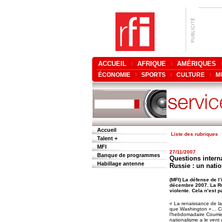
ACCUEIL
AFRIQUE
AMÉRIQUES
ÉCONOMIE
SPORTS
CULTURE
M
Accueil
Liste des rubriques
Talent +
MFI
27/11/2007
Banque de programmes
Questions interna
Habillage antenne
Russie : un nati
(MFI) La défense de l
décembre 2007. La Rus
violente. Cela n’est 
« La renaissance de l
que Washington »… Ce 
l’hebdomadaire Courrie
nationalisme a le vent