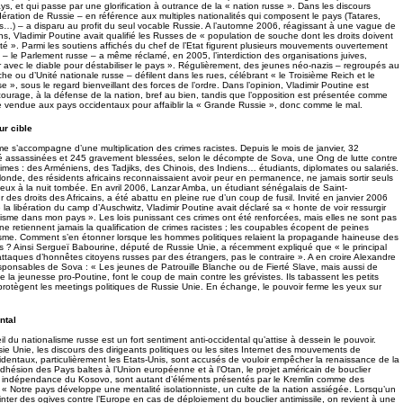
ays, et qui passe par une glorification à outrance de la « nation russe ». Dans les discours
dération de Russie – en référence aux multiples nationalités qui composent le pays (Tatares,
…) – a disparu au profit du seul vocable Russie. A l’automne 2006, réagissant à une vague de
s, Vladimir Poutine avait qualifié les Russes de « population de souche dont les droits doivent
ité ». Parmi les soutiens affichés du chef de l’Etat figurent plusieurs mouvements ouvertement
– le Parlement russe – a même réclamé, en 2005, l’interdiction des organisations juives,
 avec le diable pour déstabiliser le pays ». Régulièrement, des jeunes néo-nazis – regroupés au
che ou d’Unité nationale russe – défilent dans les rues, célébrant « le Troisième Reich et le
se », sous le regard bienveillant des forces de l’ordre. Dans l’opinion, Vladimir Poutine est
 courage, à la défense de la nation, bref au bien, tandis que l’opposition est présentée comme
 vendue aux pays occidentaux pour affaiblir la « Grande Russie », donc comme le mal.
ur cible
me s’accompagne d’une multiplication des crimes racistes. Depuis le mois de janvier, 32
té assassinées et 245 gravement blessées, selon le décompte de Sova, une Ong de lutte contre
ctimes : des Arméniens, des Tadjiks, des Chinois, des Indiens… étudiants, diplomates ou salariés.
onde, des résidents africains reconnaissaient avoir peur en permanence, ne jamais sortir seuls
z eux à la nuit tombée. En avril 2006, Lanzar Amba, un étudiant sénégalais de Saint-
des droits des Africains, a été abattu en pleine rue d’un coup de fusil. Invité en janvier 2006
la libération du camp d’Auschwitz, Vladimir Poutine avait déclaré sa « honte de voir ressurgir
acisme dans mon pays ». Les lois punissant ces crimes ont été renforcées, mais elles ne sont pas
e retiennent jamais la qualification de crimes racistes ; les coupables écopent de peines
isme. Comment s’en étonner lorsque les hommes politiques relaient la propagande haineuse des
 ? Ainsi Sergueï Babourine, député de Russie Unie, a récemment expliqué que « le principal
attaques d’honnêtes citoyens russes par des étrangers, pas le contraire ». A en croire Alexandre
esponsables de Sova : « Les jeunes de Patrouille Blanche ou de Fierté Slave, mais aussi de
la jeunesse pro-Poutine, font le coup de main contre les grévistes. Ils tabassent les petits
rotègent les meetings politiques de Russie Unie. En échange, le pouvoir ferme les yeux sur
ntal
eil du nationalisme russe est un fort sentiment anti-occidental qu’attise à dessein le pouvoir.
sie Unie, les discours des dirigeants politiques ou les sites Internet des mouvements de
identaux, particulièrement les Etats-Unis, sont accusés de vouloir empêcher la renaissance de la
dhésion des Pays baltes à l’Union européenne et à l’Otan, le projet américain de bouclier
ble indépendance du Kosovo, sont autant d’éléments présentés par le Kremlin comme des
 « Notre pays développe une mentalité isolationniste, un culte de la nation assiégée. Lorsqu’un
nter des ogives contre l’Europe en cas de déploiement du bouclier antimissile, on revient à une