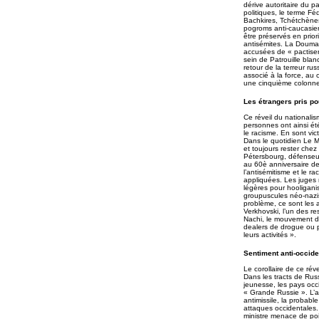
dérive autoritaire du p
politiques, le terme Fé
Bachkires, Tchétchènes
pogroms anti-caucasien
être préservés en prior
antisémites. La Douma 
accusées de « pactiser
sein de Patrouille blan
retour de la terreur rus
associé à la force, au
une cinquième colonne
Les étrangers pris po
Ce réveil du nationalis
personnes ont ainsi é
le racisme. En sont vi
Dans le quotidien Le M
et toujours rester che
Pétersbourg, défenseur 
au 60è anniversaire de 
l’antisémitisme et le r
appliquées. Les juges n
légères pour hooligan
groupuscules néo-nazis
problème, ce sont les 
Verkhovski, l’un des r
Nachi, le mouvement de 
dealers de drogue ou p
leurs activités ».
Sentiment anti-occide
Le corollaire de ce rév
Dans les tracts de Rus
jeunesse, les pays occ
« Grande Russie ». L’a
antimissile, la proba
attaques occidentales.
ministre menace de poi