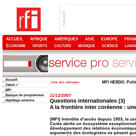
ACCUEIL
AFRIQUE
AMÉRIQUES
ASIE
EUROPE
FRAN
ÉCONOMIE
SPORTS
CULTURE
MUSIQUE
SCIENCE
LANG
Accueil
MFI HEBDO: Polit
Liste des rubriques
Talent +
MFI
Banque de programmes
11/12/2007
Questions internationales (3)
Habillage antenne
A la frontière inter coréenne : u
(MFI) Interdite d’accès depuis 1953, la zo
Corée abrite un écosystème exceptionnel.
développement des relations économiques
arguments des écologistes ne pèsent guèr