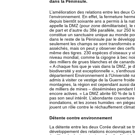
dans la Péninsule.
L’amélioration des relations entre les deux Co
l’environnement. En effet, la fermeture hermé
depuis bientôt soixante ans a permis à la na
appelle la DMZ (pour zone démilitarisée), le
de part et d’autre du 38è parallèle, sur 250 
constitue un sanctuaire unique au monde p
dans le reste de la Péninsule par le dévelo
seulement les champs se sont transformés en 
asséchés, mais on peut y observer des cerfs,
même des tigres. 230 espèces d’oiseaux y vi
niveau mondial, comme la cigogne à bec no
des milliers de grues blanches et de canard
« A chaque fois que je vais dans la DMZ, j
biodiversité y est exceptionnelle », s’entho
département Environnement à l’Université nat
admis à visiter ce vestige de la Guerre froid
montagnes, la région est cependant aussi d
de milliers de mines – disséminées pendant 
encore actives. « La DMZ abrite 60 % de la bi
pas son seul intérêt. L’abondante couverture
inondations, et les zones humides -en piége
jouent un rôle contre le réchauffement clima
Détente contre environnement
La détente entre les deux Corée devrait se t
développement des relations économiques bi