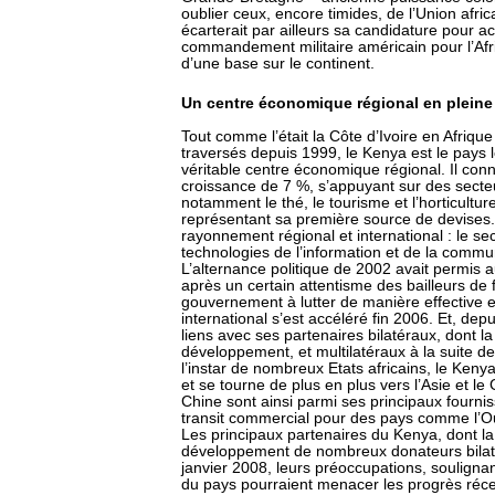
oublier ceux, encore timides, de l’Union afri
écarterait par ailleurs sa candidature pour ac
commandement militaire américain pour l’Afri
d’une base sur le continent.
Un centre économique régional en plein
Tout comme l’était la Côte d’Ivoire en Afrique 
traversés depuis 1999, le Kenya est le pays 
véritable centre économique régional. Il conn
croissance de 7 %, s’appuyant sur des secte
notamment le thé, le tourisme et l’horticultur
représentant sa première source de devises. 
rayonnement régional et international : le sec
technologies de l’information et de la commu
L’alternance politique de 2002 avait permis 
après un certain attentisme des bailleurs de
gouvernement à lutter de manière effective et
international s’est accéléré fin 2006. Et, dep
liens avec ses partenaires bilatéraux, dont l
développement, et multilatéraux à la suite de
l’instar de nombreux Etats africains, le Ken
et se tourne de plus en plus vers l’Asie et le 
Chine sont ainsi parmi ses principaux fourni
transit commercial pour des pays comme l’O
Les principaux partenaires du Kenya, dont l
développement de nombreux donateurs bilaté
janvier 2008, leurs préoccupations, soulignan
du pays pourraient menacer les progrès récen