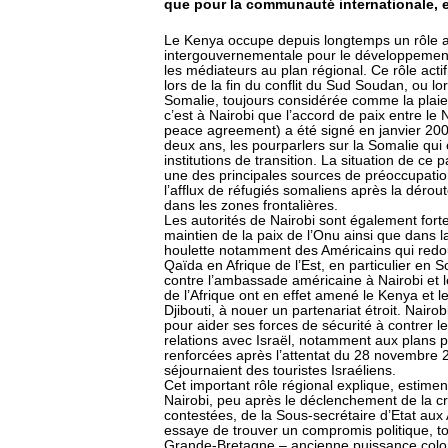
que pour la communauté internationale, e
Le Kenya occupe depuis longtemps un rôle ag
intergouvernementale pour le développement
les médiateurs au plan régional. Ce rôle act
lors de la fin du conflit du Sud Soudan, ou lo
Somalie, toujours considérée comme la plaie o
c’est à Nairobi que l’accord de paix entre 
peace agreement) a été signé en janvier 2005
deux ans, les pourparlers sur la Somalie qui
institutions de transition. La situation de c
une des principales sources de préoccupatio
l’afflux de réfugiés somaliens après la dérou
dans les zones frontalières.
Les autorités de Nairobi sont également for
maintien de la paix de l’Onu ainsi que dans l
houlette notamment des Américains qui redout
Qaïda en Afrique de l’Est, en particulier en 
contre l’ambassade américaine à Nairobi et 
de l’Afrique ont en effet amené le Kenya et le
Djibouti, à nouer un partenariat étroit. Nair
pour aider ses forces de sécurité à contrer les
relations avec Israël, notamment aux plans po
renforcées après l’attentat du 28 novembre
séjournaient des touristes Israéliens.
Cet important rôle régional explique, estimen
Nairobi, peu après le déclenchement de la cri
contestées, de la Sous-secrétaire d’Etat aux A
essaye de trouver un compromis politique, to
Grande-Bretagne – ancienne puissance colon