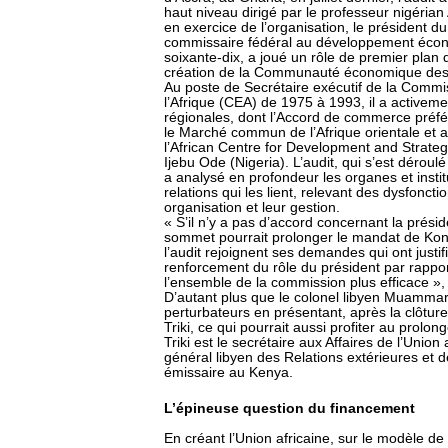
haut niveau dirigé par le professeur nigéria
en exercice de l’organisation, le président 
commissaire fédéral au développement écon
soixante-dix, a joué un rôle de premier plan 
création de la Communauté économique des E
Au poste de Secrétaire exécutif de la Comm
l’Afrique (CEA) de 1975 à 1993, il a activeme
régionales, dont l’Accord de commerce préfér
le Marché commun de l’Afrique orientale et a
l’African Centre for Development and Strategi
Ijebu Ode (Nigeria). L’audit, qui s’est déro
a analysé en profondeur les organes et instit
relations qui les lient, relevant des dysfonc
organisation et leur gestion.
« S’il n’y a pas d’accord concernant la prési
sommet pourrait prolonger le mandat de Kona
l’audit rejoignent ses demandes qui ont justif
renforcement du rôle du président par rappo
l’ensemble de la commission plus efficace », 
D’autant plus que le colonel libyen Muammar 
perturbateurs en présentant, après la clôture
Triki, ce qui pourrait aussi profiter au prolo
Triki est le secrétaire aux Affaires de l’Unio
général libyen des Relations extérieures et d
émissaire au Kenya.
L’épineuse question du financement
En créant l’Union africaine, sur le modèle de