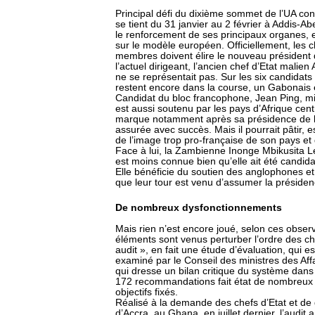
Principal défi du dixième sommet de l’UA consa
se tient du 31 janvier au 2 février à Addis-Ab
le renforcement de ses principaux organes,
sur le modèle européen. Officiellement, les 
membres doivent élire le nouveau président
l’actuel dirigeant, l’ancien chef d’Etat malie
ne se représentait pas. Sur les six candidats
restent encore dans la course, un Gabonais
Candidat du bloc francophone, Jean Ping, mi
est aussi soutenu par les pays d’Afrique cent
marque notamment après sa présidence de l’
assurée avec succès. Mais il pourrait pâtir,
de l’image trop pro-française de son pays e
Face à lui, la Zambienne Inonge Mbikusita 
est moins connue bien qu’elle ait été candida
Elle bénéficie du soutien des anglophones et
que leur tour est venu d’assumer la présiden
De nombreux dysfonctionnements
Mais rien n’est encore joué, selon ces obser
éléments sont venus perturber l’ordre des ch
audit », en fait une étude d’évaluation, qui e
examiné par le Conseil des ministres des Affa
qui dresse un bilan critique du système dan
172 recommandations fait état de nombreux 
objectifs fixés.
Réalisé à la demande des chefs d’Etat et de
d’Accra, au Ghana, en juillet dernier, l’audit