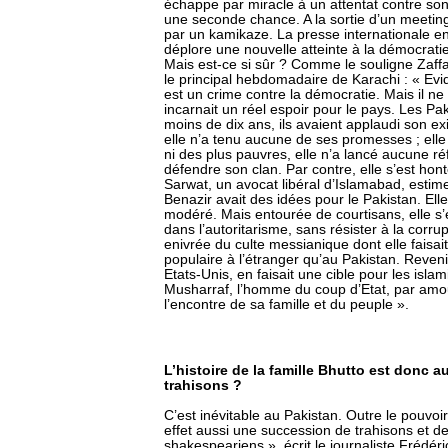
échappe par miracle à un attentat contre son 
une seconde chance. A la sortie d’un meeting
par un kamikaze. La presse internationale 
déplore une nouvelle atteinte à la démocrati
Mais est-ce si sûr ? Comme le souligne Zaffa
le principal hebdomadaire de Karachi : « Ev
est un crime contre la démocratie. Mais il ne
incarnait un réel espoir pour le pays. Les Pak
moins de dix ans, ils avaient applaudi son exi
elle n’a tenu aucune de ses promesses ; elle
ni des plus pauvres, elle n’a lancé aucune r
défendre son clan. Par contre, elle s’est ho
Sarwat, un avocat libéral d’Islamabad, estim
Benazir avait des idées pour le Pakistan. Ell
modéré. Mais entourée de courtisans, elle s
dans l’autoritarisme, sans résister à la corrup
enivrée du culte messianique dont elle faisait 
populaire à l’étranger qu’au Pakistan. Revenir
Etats-Unis, en faisait une cible pour les islami
Musharraf, l’homme du coup d’Etat, par amour
l’encontre de sa famille et du peuple ».
L’histoire de la famille Bhutto est donc au
trahisons ?
C’est inévitable au Pakistan. Outre le pouvoir 
effet aussi une succession de trahisons et d
shakespeariens », écrit le journaliste Frédéri