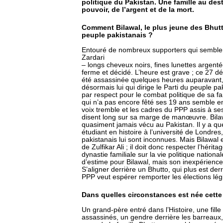
politique du Pakistan. Une famille au de
pouvoir, de l’argent et de la mort.
Comment Bilawal, le plus jeune des Bhutto,
peuple pakistanais ?
Entouré de nombreux supporters qui semblent 
Zardari
– longs cheveux noirs, fines lunettes argenté
ferme et décidé. L’heure est grave ; ce 27 
été assassinée quelques heures auparavant,
désormais lui qui dirige le Parti du peuple pak
par respect pour le combat politique de sa fa
qui n’a pas encore fêté ses 19 ans semble enfi
voix tremble et les cadres du PPP assis à se
disent long sur sa marge de manœuvre. Bilawal
quasiment jamais vécu au Pakistan. Il y a qu
étudiant en histoire à l’université de Londres
pakistanais lui sont inconnues. Mais Bilawal est
de Zulfikar Ali ; il doit donc respecter l’hérit
dynastie familiale sur la vie politique nation
d’estime pour Bilawal, mais son inexpérien
S’aligner derrière un Bhutto, qui plus est derri
PPP veut espérer remporter les élections légi
Dans quelles circonstances est née cette
Un grand-père entré dans l’Histoire, une fill
assassinés, un gendre derrière les barreaux,