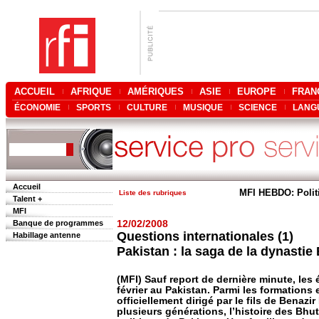
ACCUEIL
AFRIQUE
AMÉRIQUES
ASIE
EUROPE
FRAN
ÉCONOMIE
SPORTS
CULTURE
MUSIQUE
SCIENCE
LANG
Accueil
MFI HEBDO: Polit
Liste des rubriques
Talent +
MFI
Banque de programmes
12/02/2008
Questions internationales (1)
Habillage antenne
Pakistan : la saga de la dynastie
(MFI) Sauf report de dernière minute, les é
février au Pakistan. Parmi les formations e
officiellement dirigé par le fils de Bena
plusieurs générations, l’histoire des Bhut