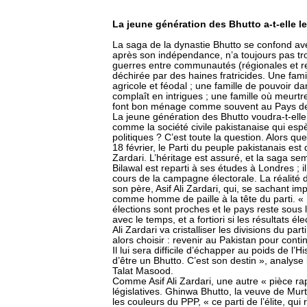
La jeune génération des Bhutto a-t-elle 
La saga de la dynastie Bhutto se confond avec
après son indépendance, n’a toujours pas tro
guerres entre communautés (régionales et rel
déchirée par des haines fratricides. Une fami
agricole et féodal ; une famille de pouvoir da
complaît en intrigues ; une famille où meurtre
font bon ménage comme souvent au Pays de
La jeune génération des Bhutto voudra-t-elle 
comme la société civile pakistanaise qui e
politiques ? C’est toute la question. Alors que
18 février, le Parti du peuple pakistanais est
Zardari. L’héritage est assuré, et la saga se
Bilawal est reparti à ses études à Londres ; i
cours de la campagne électorale. La réalité 
son père, Asif Ali Zardari, qui, se sachant 
comme homme de paille à la tête du parti. « P
élections sont proches et le pays reste sous 
avec le temps, et a fortiori si les résultats é
Ali Zardari va cristalliser les divisions du pa
alors choisir : revenir au Pakistan pour conti
Il lui sera difficile d’échapper au poids de l’H
d’être un Bhutto. C’est son destin », analyse 
Talat Masood.
Comme Asif Ali Zardari, une autre « pièce rap
législatives. Ghinwa Bhutto, la veuve de Mur
les couleurs du PPP, « ce parti de l’élite, qu