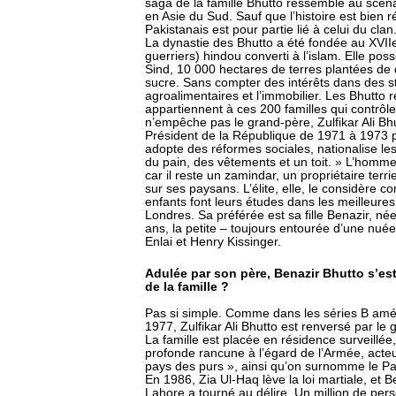
saga de la famille Bhutto ressemble au scén
en Asie du Sud. Sauf que l’histoire est bien r
Pakistanais est pour partie lié à celui du clan
La dynastie des Bhutto a été fondée au XVIIe
guerriers) hindou converti à l’islam. Elle po
Sind, 10 000 hectares de terres plantées de d
sucre. Sans compter des intérêts dans des st
agroalimentaires et l’immobilier. Les Bhutto 
appartiennent à ces 200 familles qui contrôl
n’empêche pas le grand-père, Zulfikar Ali Bhu
Président de la République de 1971 à 1973 pu
adopte des réformes sociales, nationalise le
du pain, des vêtements et un toit. » L’homme e
car il reste un zamindar, un propriétaire terr
sur ses paysans. L’élite, elle, le considère c
enfants font leurs études dans les meilleures
Londres. Sa préférée est sa fille Benazir, né
ans, la petite – toujours entourée d’une nué
Enlai et Henry Kissinger.
Adulée par son père, Benazir Bhutto s’es
de la famille ?
Pas si simple. Comme dans les séries B amér
1977, Zulfikar Ali Bhutto est renversé par le 
La famille est placée en résidence surveillé
profonde rancune à l’égard de l’Armée, acteu
pays des purs », ainsi qu’on surnomme le Pa
En 1986, Zia Ul-Haq lève la loi martiale, et 
Lahore a tourné au délire. Un million de perso