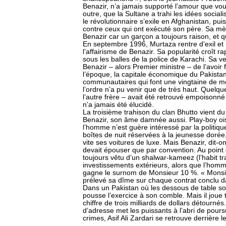
Benazir, n’a jamais supporté l’amour que vou
outre, que la Sultane a trahi les idées sociali
le révolutionnaire s’exile en Afghanistan, pui
contre ceux qui ont exécuté son père. Sa mè
Benazir car un garçon a toujours raison, et qu
En septembre 1996, Murtaza rentre d’exil et m
l’affairisme de Benazir. Sa popularité croît r
sous les balles de la police de Karachi. Sa
Benazir – alors Premier ministre – de l’avoir 
l’époque, la capitale économique du Pakistan
communautaires qui font une vingtaine de mor
l’ordre n’a pu venir que de très haut. Quel
l’autre frère – avait été retrouvé empoisonn
n’a jamais été élucidé.
La troisième trahison du clan Bhutto vient du 
Benazir, son âme damnée aussi. Play-boy oisi
l’homme n’est guère intéressé par la politiqu
boîtes de nuit réservées à la jeunesse dorée,
vite ses voitures de luxe. Mais Benazir, dit-
devait épouser que par convention. Au point
toujours vêtu d’un shalwar-kameez (l’habit tr
investissements extérieurs, alors que l’homm
gagne le surnom de Monsieur 10 %. « Monsieur
prélevé sa dîme sur chaque contrat conclu d
Dans un Pakistan où les dessous de table sont
pousse l’exercice à son comble. Mais il joue 
chiffre de trois milliards de dollars détour
d’adresse met les puissants à l’abri de poursu
crimes, Asif Ali Zardari se retrouve derrière 