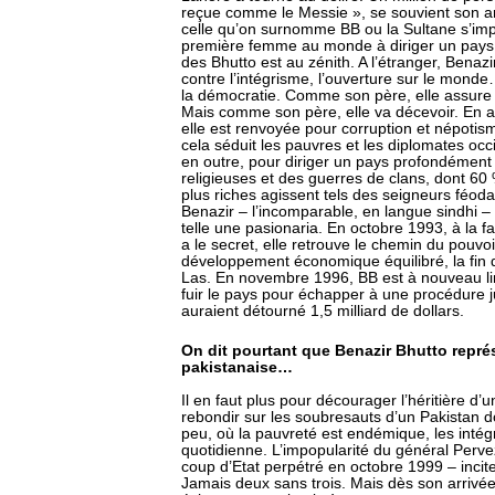
reçue comme le Messie », se souvient son a
celle qu’on surnomme BB ou la Sultane s’impos
première femme au monde à diriger un pays
des Bhutto est au zénith. A l’étranger, Benazir
contre l’intégrisme, l’ouverture sur le monde
la démocratie. Comme son père, elle assure vo
Mais comme son père, elle va décevoir. En a
elle est renvoyée pour corruption et népotism
cela séduit les pauvres et les diplomates occ
en outre, pour diriger un pays profondément 
religieuses et des guerres de clans, dont 60
plus riches agissent tels des seigneurs féoda
Benazir – l’incomparable, en langue sindhi –
telle une pasionaria. En octobre 1993, à la fa
a le secret, elle retrouve le chemin du pouvoi
développement économique équilibré, la fin de
Las. En novembre 1996, BB est à nouveau lim
fuir le pays pour échapper à une procédure judi
auraient détourné 1,5 milliard de dollars.
On dit pourtant que Benazir Bhutto représ
pakistanaise…
Il en faut plus pour décourager l’héritière d’u
rebondir sur les soubresauts d’un Pakistan do
peu, où la pauvreté est endémique, les intégri
quotidienne. L’impopularité du général Perve
coup d’Etat perpétré en octobre 1999 – incite
Jamais deux sans trois. Mais dès son arrivée 