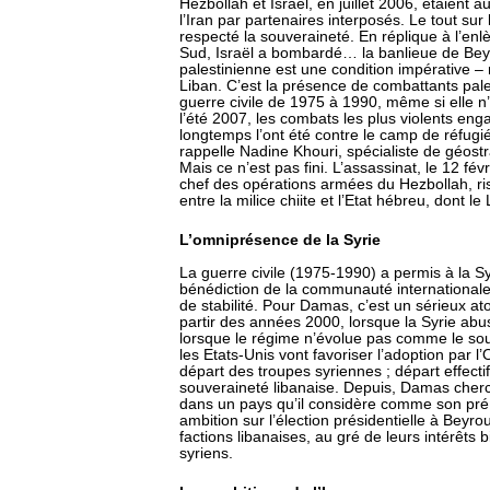
Hezbollah et Israël, en juillet 2006, étaient 
l’Iran par partenaires interposés. Le tout sur
respecté la souveraineté. En réplique à l’en
Sud, Israël a bombardé… la banlieue de Beyr
palestinienne est une condition impérative – m
Liban. C’est la présence de combattants pale
guerre civile de 1975 à 1990, même si elle n
l’été 2007, les combats les plus violents eng
longtemps l’ont été contre le camp de réfugi
rappelle Nadine Khouri, spécialiste de géostr
Mais ce n’est pas fini. L’assassinat, le 12 f
chef des opérations armées du Hezbollah, ri
entre la milice chiite et l’Etat hébreu, dont le
L’omniprésence de la Syrie
La guerre civile (1975-1990) a permis à la S
bénédiction de la communauté internationale q
de stabilité. Pour Damas, c’est un sérieux ato
partir des années 2000, lorsque la Syrie abu
lorsque le régime n’évolue pas comme le sou
les Etats-Unis vont favoriser l’adoption par l
départ des troupes syriennes ; départ effecti
souveraineté libanaise. Depuis, Damas cher
dans un pays qu’il considère comme son pré c
ambition sur l’élection présidentielle à Beyro
factions libanaises, au gré de leurs intérêts b
syriens.