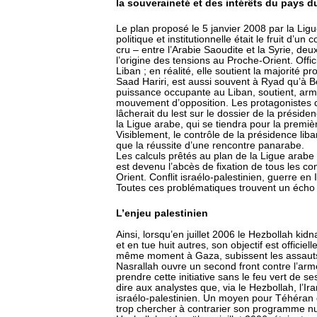
la souveraineté et des intérêts du pays d
Le plan proposé le 5 janvier 2008 par la Ligue
politique et institutionnelle était le fruit d’u
cru – entre l’Arabie Saoudite et la Syrie, deu
l’origine des tensions au Proche-Orient. Offic
Liban ; en réalité, elle soutient la majorité p
Saad Hariri, est aussi souvent à Ryad qu’à B
puissance occupante au Liban, soutient, arme
mouvement d’opposition. Les protagonistes d
lâcherait du lest sur le dossier de la présid
la Ligue arabe, qui se tiendra pour la premiè
Visiblement, le contrôle de la présidence lib
que la réussite d’une rencontre panarabe.
Les calculs prêtés au plan de la Ligue arabe
est devenu l’abcès de fixation de tous les con
Orient. Conflit israélo-palestinien, guerre e
Toutes ces problématiques trouvent un écho
L’enjeu palestinien
Ainsi, lorsqu’en juillet 2006 le Hezbollah ki
et en tue huit autres, son objectif est officie
même moment à Gaza, subissent les assauts 
Nasrallah ouvre un second front contre l’arm
prendre cette initiative sans le feu vert de se
dire aux analystes que, via le Hezbollah, l’Ira
israélo-palestinien. Un moyen pour Téhéran 
trop chercher à contrarier son programme nu