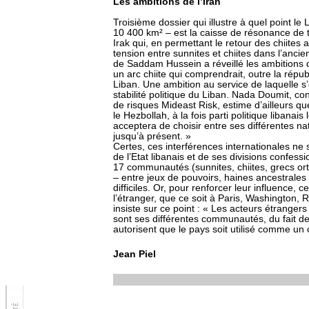
Les ambitions de l’Iran
Troisième dossier qui illustre à quel point le
10 400 km² – est la caisse de résonance de to
Irak qui, en permettant le retour des chiites
tension entre sunnites et chiites dans l’ancie
de Saddam Hussein a réveillé les ambitions d
un arc chiite qui comprendrait, outre la répub
Liban. Une ambition au service de laquelle s’
stabilité politique du Liban. Nada Doumit, co
de risques Mideast Risk, estime d’ailleurs que
le Hezbollah, à la fois parti politique libanai
acceptera de choisir entre ses différentes nat
jusqu’à présent. »
Certes, ces interférences internationales ne s
de l’Etat libanais et de ses divisions confe
17 communautés (sunnites, chiites, grecs or
– entre jeux de pouvoirs, haines ancestrales e
difficiles. Or, pour renforcer leur influence, 
l’étranger, que ce soit à Paris, Washington
insiste sur ce point : « Les acteurs étrangers
sont ses différentes communautés, du fait de l
autorisent que le pays soit utilisé comme un 
Jean Piel