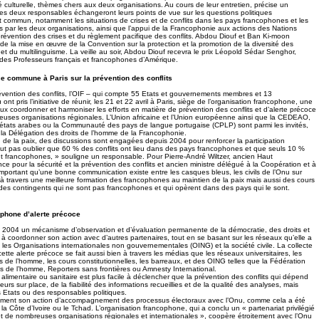
ité culturelle, thèmes chers aux deux organisations. Au cours de leur entretien, précise un
es deux responsables échangeront leurs points de vue sur les questions politiques
êt commun, notamment les situations de crises et de conflits dans les pays francophones et les
s par les deux organisations, ainsi que l’appui de la Francophonie aux actions des Nations
prévention des crises et du règlement pacifique des conflits. Abdou Diouf et Ban Ki-moon
de la mise en œuvre de la Convention sur la protection et la promotion de la diversité des
 et du multilinguisme. La veille au soir, Abdou Diouf recevra le prix Léopold Sédar Senghor,
é des Professeurs français et francophones d’Amérique.
e commune à Paris sur la prévention des conflits
évention des conflits, l’OIF – qui compte 55 Etats et gouvernements membres et 13
ont pris l’initiative de réunir, les 21 et 22 avril à Paris, siège de l’organisation francophone, une
ux coordonner et harmoniser les efforts en matière de prévention des conflits et d’alerte précoce
uses organisations régionales. L’Union africaine et l’Union européenne ainsi que la CEDEAO,
états arabes ou la Communauté des pays de langue portugaise (CPLP) sont parmi les invités,
la Délégation des droits de l’homme de la Francophonie.
 de la paix, des discussions sont engagées depuis 2004 pour renforcer la participation
aut pas oublier que 60 % des conflits ont lieu dans des pays francophones et que seuls 10 %
 francophones, » souligne un responsable. Pour Pierre-André Wiltzer, ancien Haut
ce pour la sécurité et la prévention des conflits et ancien ministre délégué à la Coopération et à
 important qu’une bonne communication existe entre les casques bleus, les civils de l’Onu sur
, à travers une meilleure formation des francophones au maintien de la paix mais aussi des cours
des contingents qui ne sont pas francophones et qui opèrent dans des pays qui le sont.
phone d’alerte précoce
n 2004 un mécanisme d’observation et d’évaluation permanente de la démocratie, des droits et
t à coordonner son action avec d’autres partenaires, tout en se basant sur les réseaux qu’elle a
 les Organisations internationales non gouvernementales (OING) et la société civile. La collecte
ette alerte précoce se fait aussi bien à travers les médias que les réseaux universitaires, les
s de l’homme, les cours constitutionnelles, les barreaux, et des OING telles que la Fédération
ts de l’homme, Reporters sans frontières ou Amnesty International.
an alimentaire ou sanitaire est plus facile à déclencher que la prévention des conflits qui dépend
rs sur place, de la fiabilité des informations recueillies et de la qualité des analyses, mais
s Etats ou des responsables politiques.
ment son action d’accompagnement des processus électoraux avec l’Onu, comme cela a été
a Côte d’Ivoire ou le Tchad. L’organisation francophone, qui a conclu un « partenariat privilégié
 et de nombreuses organisations régionales et internationales », coopère étroitement avec l’Onu