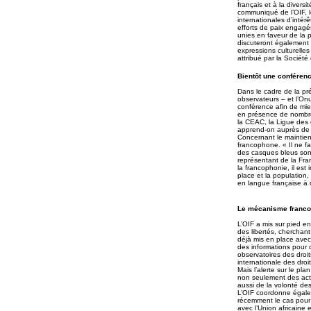
français et à la divers
communiqué de l’OIF, l
internationales d’intér
efforts de paix engagé
unies en faveur de la 
discuteront également 
expressions culturelles
attribué par la Sociét
Bientôt une conférenc
Dans le cadre de la pr
observateurs – et l’Onu 
conférence afin de mie
en présence de nombre
la CEAC, la Ligue des 
apprend-on auprès de 
Concernant le maintien
francophone. « Il ne f
des casques bleus sont
représentant de la Fran
la francophonie, il est
place et la population
en langue française à 
Le mécanisme franco
L’OIF a mis sur pied e
des libertés, cherchan
déjà mis en place avec
des informations pour c
observatoires des droit
internationale des droi
Mais l’alerte sur le pl
non seulement des acteu
aussi de la volonté de
L’OIF coordonne égale
récemment le cas pour l
avec l’Union africaine