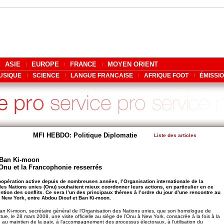
ASIE
EUROPE
FRANCE
MOYEN ORIENT
USIQUE
SCIENCE
LANGUE FRANCAISE
AFRIQUE FOOT
ÉMISSI
MFI HEBDO: Politique Diplomatie
Liste des articles
-Ban Ki-moon
’Onu et la Francophonie resserrés
oopération active depuis de nombreuses années, l’Organisation internationale de la
 les Nations unies (Onu) souhaitent mieux coordonner leurs actions, en particulier en ce
ntion des conflits. Ce sera l’un des principaux thèmes à l’ordre du jour d’une rencontre au
 New York, entre Abdou Diouf et Ban Ki-moon.
e Ban Ki-moon, secrétaire général de l’Organisation des Nations unies, que son homologue de
tue, le 28 mars 2008, une visite officielle au siège de l’Onu à New York, consacrée à la fois à la
, au maintien de la paix, à l’accompagnement des processus électoraux, à l’utilisation du