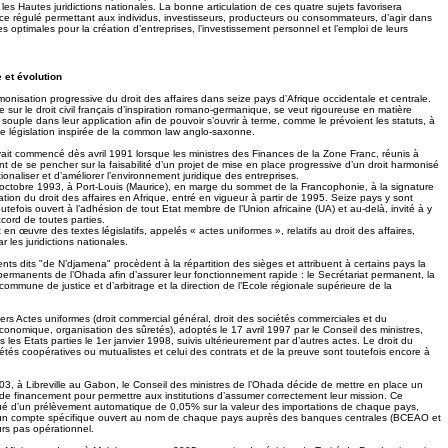
et les Hautes juridictions nationales. La bonne articulation de ces quatre sujets favorisera
e régulé permettant aux individus, investisseurs, producteurs ou consommateurs, d’agir dans
es optimales pour la création d’entreprises, l’investissement personnel et l’emploi de leurs
 et évolution
onisation progressive du droit des affaires dans seize pays d’Afrique occidentale et centrale.
 sur le droit civil français d’inspiration romano-germanique, se veut rigoureuse en matière
souple dans leur application afin de pouvoir s’ouvrir à terme, comme le prévoient les statuts, à
e législation inspirée de la common law anglo-saxonne.
avait commencé dès avril 1991 lorsque les ministres des Finances de la Zone Franc, réunis à
de se pencher sur la faisabilité d’un projet de mise en place progressive d’un droit harmonisé
tionaliser et d’améliorer l’environnement juridique des entreprises.
7 octobre 1993, à Port-Louis (Maurice), en marge du sommet de la Francophonie, à la signature
sation du droit des affaires en Afrique, entré en vigueur à partir de 1995. Seize pays y sont
toutefois ouvert à l’adhésion de tout Etat membre de l’Union africaine (UA) et au-delà, invité à y
ord de toutes parties.
en œuvre des textes législatifs, appelés « actes uniformes », relatifs au droit des affaires,
 les juridictions nationales.
ts dits "de N’djamena" procèdent à la répartition des sièges et attribuent à certains pays la
permanents de l’Ohada afin d’assurer leur fonctionnement rapide : le Secrétariat permanent, la
ommune de justice et d’arbitrage et la direction de l’Ecole régionale supérieure de la
iers Actes uniformes (droit commercial général, droit des sociétés commerciales et du
conomique, organisation des sûretés), adoptés le 17 avril 1997 par le Conseil des ministres,
 les Etats parties le 1er janvier 1998, suivis ultérieurement par d’autres actes. Le droit du
ociétés coopératives ou mutualistes et celui des contrats et de la preuve sont toutefois encore à
03, à Libreville au Gabon, le Conseil des ministres de l’Ohada décide de mettre en place un
 financement pour permettre aux institutions d’assumer correctement leur mission. Ce
ué d’un prélèvement automatique de 0,05% sur la valeur des importations de chaque pays,
 un compte spécifique ouvert au nom de chaque pays auprès des banques centrales (BCEAO et
urs pas opérationnel.