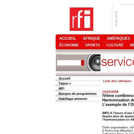
ACCUEIL
AFRIQUE
AMÉRIQUES
ÉCONOMIE
SPORTS
CULTURE
M
Accueil
Liste des rubriques
Talent +
MFI
10/02/2008
Banque de programmes
IVème conférence
Habillage antenne
Harmonisation du
L’exemple de l’
(MFI) A l’heure d’une 
depuis plus de quato
l’harmonisation en Afr
Cette organisation, cré
à Port-Louis (Maurice)
le Burkina Faso, le Ca