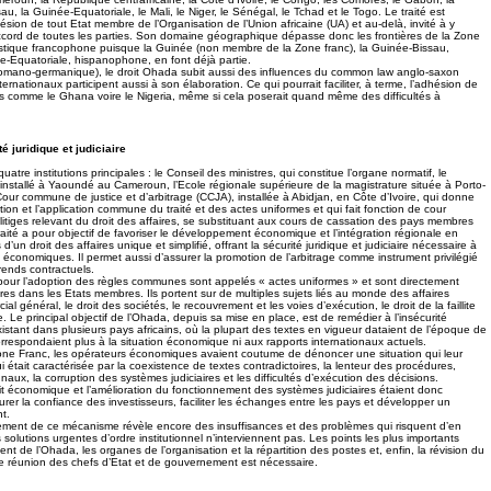
u, la Guinée-Equatoriale, le Mali, le Niger, le Sénégal, le Tchad et le Togo. Le traité est
hésion de tout Etat membre de l’Organisation de l’Union africaine (UA) et au-delà, invité à y
ord de toutes les parties. Son domaine géographique dépasse donc les frontières de la Zone
guistique francophone puisque la Guinée (non membre de la Zone franc), la Guinée-Bissau,
e-Equatoriale, hispanophone, en font déjà partie.
l (romano-germanique), le droit Ohada subit aussi des influences du common law anglo-saxon
ernationaux participent aussi à son élaboration. Ce qui pourrait faciliter, à terme, l’adhésion de
 comme le Ghana voire le Nigeria, même si cela poserait quand même des difficultés à
é juridique et judiciaire
atre institutions principales : le Conseil des ministres, qui constitue l’organe normatif, le
installé à Yaoundé au Cameroun, l’Ecole régionale supérieure de la magistrature située à Porto-
our commune de justice et d’arbitrage (CCJA), installée à Abidjan, en Côte d’Ivoire, qui donne
tation et l’application commune du traité et des actes uniformes et qui fait fonction de cour
litiges relevant du droit des affaires, se substituant aux cours de cassation des pays membres
raité a pour objectif de favoriser le développement économique et l’intégration régionale en
 d’un droit des affaires unique et simplifié, offrant la sécurité juridique et judiciaire nécessaire à
 économiques. Il permet aussi d’assurer la promotion de l’arbitrage comme instrument privilégié
rends contractuels.
our l’adoption des règles communes sont appelés « actes uniformes » et sont directement
ires dans les Etats membres. Ils portent sur de multiples sujets liés au monde des affaires
l général, le droit des sociétés, le recouvrement et les voies d’exécution, le droit de la faillite
ge. Le principal objectif de l’Ohada, depuis sa mise en place, est de remédier à l’insécurité
 existant dans plusieurs pays africains, où la plupart des textes en vigueur dataient de l’époque de
orrespondaient plus à la situation économique ni aux rapports internationaux actuels.
one Franc, les opérateurs économiques avaient coutume de dénoncer une situation qui leur
qui était caractérisée par la coexistence de textes contradictoires, la lenteur des procédures,
ibunaux, la corruption des systèmes judiciaires et les difficultés d’exécution des décisions.
it économique et l’amélioration du fonctionnement des systèmes judiciaires étaient donc
rer la confiance des investisseurs, faciliter les échanges entre les pays et développer un
t.
nement de ce mécanisme révèle encore des insuffisances et des problèmes qui risquent d’en
des solutions urgentes d’ordre institutionnel n’interviennent pas. Les points les plus importants
ent de l’Ohada, les organes de l’organisation et la répartition des postes et, enfin, la révision du
une réunion des chefs d’Etat et de gouvernement est nécessaire.