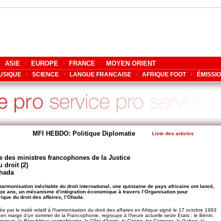
ASIE
EUROPE
FRANCE
MOYEN ORIENT
USIQUE
SCIENCE
LANGUE FRANCAISE
AFRIQUE FOOT
ÉMISSI
MFI HEBDO: Politique Diplomatie
Liste des articles
 des ministres francophones de la Justice
 droit (2)
Ohada
harmonisation inévitable du droit international, une quinzaine de pays africains ont lancé,
rze ans, un mécanisme d’intégration économique à travers l’Organisation pour
ique du droit des affaires, l’Ohada.
ée par le traité relatif à l’harmonisation du droit des affaires en Afrique signé le 17 octobre 1993
, en marge d’un sommet de la Francophonie, regroupe à l’heure actuelle seize Etats : le Bénin,
meroun, la République centrafricaine, la Côte d’Ivoire, le Congo, les Comores, le Gabon, la