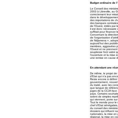
Budget ordinaire de l’
Le Conseil des ministr
2003 à Libreville, au 
correctement leur missi
dans le développement
des importations de c
des banques centrales.
de l’Ouest, imités par 
il est donc nécessaire 
suffirait pour financer 
Concernant la direction
de l’organisation d’at
de Ndjamena », adopté
aujourd’hui des problè
membres, aggravées par 
l’Ouest et ne prennent
souplesse font valoir q
l’ouverture et la mise 
une remise en cause de
En attendant une réun
De même, le projet de 
d’Etat qui n’a pas enco
Reste encore à définir 
gouvernement, nouvel o
du traité, avec les con
que langue de référenc
juges de la CCJA face 
pays. Certains souhaite
soient de simples repré
qui viennent, porte su
Tout le monde pour le 
chef d’Etat sénégalais
du conseil des ministr
dossiers qui influent s
nationales, la mise en 
régional, la mise en co