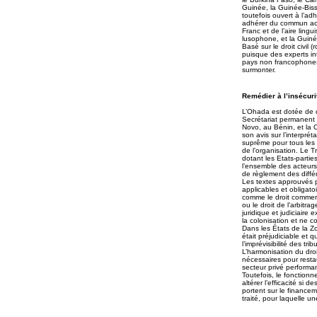
Guinée, la Guinée-Bissa
toutefois ouvert à l’ad
adhérer du commun acc
Franc et de l’aire lin
lusophone, et la Guiné
Basé sur le droit civi
puisque des experts int
pays non francophones
surmonter.
Remédier à l’insécurit
L’Ohada est dotée de qu
Secrétariat permanent 
Novo, au Bénin, et la C
son avis sur l’interpré
suprême pour tous les 
de l’organisation. Le T
dotant les Etats-parties
l’ensemble des acteurs
de règlement des diffé
Les textes approuvés p
applicables et obligato
comme le droit commercia
ou le droit de l’arbitra
juridique et judiciaire
la colonisation et ne c
Dans les États de la Z
était préjudiciable et 
l’imprévisibilité des tr
L’harmonisation du dro
nécessaires pour restau
secteur privé performan
Toutefois, le fonction
altérer l’efficacité si 
portent sur le financem
traité, pour laquelle 