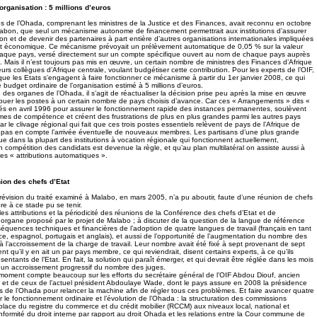
organisation : 5 millions d’euros
es de l’Ohada, comprenant les ministres de la Justice et des Finances, avait reconnu en octobre
Gabon, que seul un mécanisme autonome de financement permettrait aux institutions d’assurer
on et de devenir des partenaires à part entière d’autres organisations internationales impliquées
 économique. Ce mécanisme prévoyait un prélèvement automatique de 0,05 % sur la valeur
haque pays, versé directement sur un compte spécifique ouvert au nom de chaque pays auprès
 Mais il n’est toujours pas mis en œuvre, un certain nombre de ministres des Finances d’Afrique
leurs collègues d’Afrique centrale, voulant budgétiser cette contribution. Pour les experts de l’OIF,
que les Etats s’engagent à faire fonctionner ce mécanisme à partir du 1er janvier 2008, ce qui
le budget ordinaire de l’organisation estimé à 5 millions d’euros.
 des organes de l’Ohada, il s’agit de réactualiser la décision prise peu après la mise en œuvre
tribuer les postes à un certain nombre de pays choisis d’avance. Car ces « Arrangements » dits «
s en avril 1996 pour assurer le fonctionnement rapide des instances permanentes, soulèvent
mes de compétence et créent des frustrations de plus en plus grandes parmi les autres pays
le clivage régional qui fait que ces trois postes essentiels relèvent de pays de l’Afrique de
 pas en compte l’arrivée éventuelle de nouveaux membres. Les partisans d’une plus grande
ue dans la plupart des institutions à vocation régionale qui fonctionnent actuellement,
en compétition des candidats est devenue la règle, et qu’au plan multilatéral on assiste aussi à
s « attributions automatiques ».
ion des chefs d’Etat
révision du traité examiné à Malabo, en mars 2005, n’a pu aboutir, faute d’une réunion de chefs
re à ce stade pu se tenir.
les attributions et la périodicité des réunions de la Conférence des chefs d’Etat et de
rgane proposé par le projet de Malabo ; à discuter de la question de la langue de référence
séquences techniques et financières de l’adoption de quatre langues de travail (français en tant
e, espagnol, portugais et anglais), et aussi de l’opportunité de l’augmentation du nombre des
à l’accroissement de la charge de travail. Leur nombre avait été fixé à sept provenant de sept
nt qu’il y en ait un par pays membre, ce qui reviendrait, disent certains experts, à ce qu’ils
sentants de l’Etat. En fait, la solution qui paraît émerger, et qui devrait être réglée dans les mois
r un accroissement progressif du nombre des juges.
moment compte beaucoup sur les efforts du secrétaire général de l’OIF Abdou Diouf, ancien
, et de ceux de l’actuel président Abdoulaye Wade, dont le pays assure en 2008 la présidence
es de l’Ohada pour relancer la machine afin de régler tous ces problèmes. Et faire avancer quatre
ur le fonctionnement ordinaire et l’évolution de l’Ohada : la structuration des commissions
place du registre du commerce et du crédit mobilier (RCCM) aux niveaux local, national et
nformité du droit interne par rapport au droit Ohada et les relations entre la Cour commune de