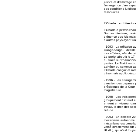
justice et d’arbitrage 
l’émergence d’un espac
des conditions juridiqu
ressources.
L’Ohada : architecture
L’Ohada a permis l’harm
Son architecture, basée
d’énoncé des lois mais 
d’autres pays ayant un
- 1993 - La réflexion 
Ouagadougou, décident 
des affaires, afin de ra
Le projet aboutit le 1
du traité sur l’harmoni
parties. Le Traité est 
adhérer du commun acc
L’Ohada conçoit et met 
désormais appliqués par
- 1996 - Les arrangemen
direction des organes 
présidence de la Cour c
magistrature.
- 1998 - Les trois prem
groupement d’intérêt é
entrent en vigueur dans
travail, le droit des s
l’étude.
- 2003 - En octobre 20
mécanisme autonome de
mécanisme est constit
versé directement sur
BEAC), qui n’est toujo