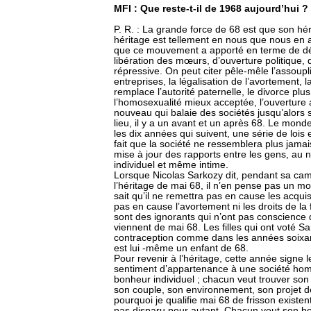
MFI : Que reste-t-il de 1968 aujourd’hui ?
P. R. : La grande force de 68 est que son hé
héritage est tellement en nous que nous en 
que ce mouvement a apporté en terme de dé
libération des mœurs, d’ouverture politique, 
répressive. On peut citer pêle-mêle l’assoupl
entreprises, la légalisation de l’avortement, l
remplace l’autorité paternelle, le divorce plus 
l’homosexualité mieux acceptée, l’ouverture 
nouveau qui balaie des sociétés jusqu’alors s
lieu, il y a un avant et un après 68. Le mon
les dix années qui suivent, une série de loi
fait que la société ne ressemblera plus jamai
mise à jour des rapports entre les gens, au
individuel et même intime.
Lorsque Nicolas Sarkozy dit, pendant sa camp
l’héritage de mai 68, il n’en pense pas un mot
sait qu’il ne remettra pas en cause les acqui
pas en cause l’avortement ni les droits de la 
sont des ignorants qui n’ont pas conscience qu
viennent de mai 68. Les filles qui ont voté Sar
contraception comme dans les années soixa
est lui -même un enfant de 68.
Pour revenir à l’héritage, cette année signe l
sentiment d’appartenance à une société hom
bonheur individuel ; chacun veut trouver son 
son couple, son environnement, son projet de
pourquoi je qualifie mai 68 de frisson existen
pas disparu pour autant. Chacun veut son bo