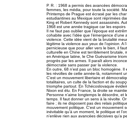
P. R. : 1968 a permis des avancées démocrat
femmes, les média, pour toute la société. Ma
Printemps de Prague est écrasé par les chars
estudiantines au Mexique sont réprimées dan
King et Robert Kennedy sont assassinés. Au
1968 est une année tragique car les espoirs
Il ne faut pas oublier que l’époque est extr
cohabite avec l’idée que l’émergence d’une a
violence. Cette idée vient de la brutalité meu
légitime la violence aux yeux de l’opinion. A 
pernicieuse que pour aller vers le bien, il fau
culturelle en Chine est terriblement brutale,
en Amérique latine, le Che Guévarisme triomph
progrès par les armes. Il paraît alors inconce
démocratie sans passer par la violence.
En outre, 68 n’est pas un bloc homogène. Il 
les révoltes de cette année-là, notamment un
C’est un mouvement libertaire et démocratiq
totalitaires, un culte de la faction et du soup
triomphe partout. En Tchécoslovaquie évide
Nixon est élu. En France, la droite se maint
Personne n’aime longtemps le désordre, et l
temps. Il faut donner un sens à la révolte. Or
faire ; ils ne disposent pas des relais politiq
mouvement politique. C’est un mouvement socié
inévitable qu’à un moment, le politique et l’o
n’enlève rien aux avancées décisives qu’a p