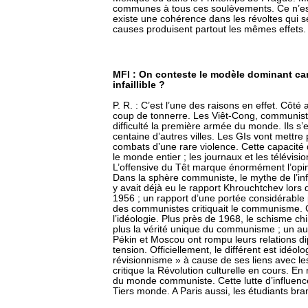
communes à tous ces soulèvements. Ce n’est 
existe une cohérence dans les révoltes qui
causes produisent partout les mêmes effets.
MFI : On conteste le modèle dominant car 
infaillible ?
P. R. : C’est l’une des raisons en effet. Côté 
coup de tonnerre. Les Viêt-Cong, communist
difficulté la première armée du monde. Ils s
centaine d’autres villes. Les GIs vont mettre 
combats d’une rare violence. Cette capacité
le monde entier ; les journaux et les télévisi
L’offensive du Têt marque énormément l’opi
Dans la sphère communiste, le mythe de l’infai
y avait déjà eu le rapport Khrouchtchev lor
1956 ; un rapport d’une portée considérable 
des communistes critiquait le communisme. C
l’idéologie. Plus près de 1968, le schisme ch
plus la vérité unique du communisme ; un aut
Pékin et Moscou ont rompu leurs relations 
tension. Officiellement, le différent est idéo
révisionnisme » à cause de ses liens avec le
critique la Révolution culturelle en cours. En 
du monde communiste. Cette lutte d’influence 
Tiers monde. A Paris aussi, les étudiants bra