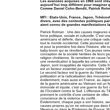
Les avancées acquises en 1968 sont irrév
aujourd’hui trop différent pour imaginer
Comme Daniel Cohn-Bendit, Patrick Rotman
MFI : Etats-Unis, France, Japon, Tchéco
divers, avec des contextes politiques pa
aient connu de grandes manifestations 
Patrick Rotman : Une des causes majeures e
force politique, sociale et culturelle. C’est 
américains et déferle, dans une critique radi
tout le monde occidental. Cette jeunesse est
et pour la première fois dans l’histoire, elle
baby-boom qui se révoltent. Ces jeunes remet
conception de la société héritées de leurs pa
religion chrétienne. Ils remettent en cause l
une revendication à laquelle les universités, 
Japon, sont incapables de répondre. Cette f
est un facteur essentiel pour comprendre 1
Le second facteur est la guerre du Vietnam. 
politisation et la radicalisation des mouveme
évidemment, mais aussi en France, au Japon 
de la guerre américaine au Vietnam est un fe
immorale et injuste, c’est une guerre du fort c
de l’Occident contre le Sud. L’offensive du T
prennent le contrôle d’une centaine de ville
conscience de la violence du conflit.
Evidemment, chaque pays a son histoire, ses
causes propres qu’on ne retrouve pas dans l
Mexique ou dans le Printemps de Prague. Mai