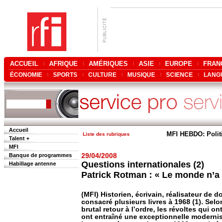
ACCUEIL
AFRIQUE
AMÉRIQUES
ASIE
EUROPE
FRAN
ÉCONOMIE
SPORTS
CULTURE
MUSIQUE
SCIENCE
LANG
Accueil
MFI HEBDO: Polit
Liste des rubriques
Talent +
MFI
Banque de programmes
29/04/2008
Questions internationales (2)
Habillage antenne
Patrick Rotman : « Le monde n’a
(MFI) Historien, écrivain, réalisateur de
consacré plusieurs livres à 1968 (1). Selo
brutal retour à l’ordre, les révoltes qui 
ont entraîné une exceptionnelle modernis