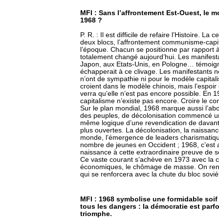
MFI : Sans l’affrontement Est-Ouest, le m
1968 ?
P. R. : Il est difficile de refaire l’Histoire. L
deux blocs, l’affrontement communisme-capita
l’époque. Chacun se positionne par rapport 
totalement changé aujourd’hui. Les manifest
Japon, aux Etats-Unis, en Pologne… témoign
échapperait à ce clivage. Les manifestants ne v
n’ont de sympathie ni pour le modèle capitali
croient dans le modèle chinois, mais l’espoir 
verra qu’elle n’est pas encore possible. En 
capitalisme n’existe pas encore. Croire le cont
Sur le plan mondial, 1968 marque aussi l’a
des peuples, de décolonisation commencé un
même logique d’une revendication de davantag
plus ouvertes. La décolonisation, la naissanc
monde, l’émergence de leaders charismatique
nombre de jeunes en Occident ; 1968, c’est a
naissance à cette extraordinaire preuve de s
Ce vaste courant s’achève en 1973 avec la cris
économiques, le chômage de masse. On rentr
qui se renforcera avec la chute du bloc sovié
MFI : 1968 symbolise une formidable soif 
tous les dangers : la démocratie est parfo
triomphe.