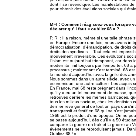
dont il se revendique. Les manifestations de
pour obtenir des évolutions sociales qui étaie
MFI : Comment réagissez-vous lorsque v
déclarer qu’il faut « oublier 68 » ?
P. R. : Il a raison, même si une telle phrase
en Europe. Encore une fois, nous avons inté
démocratisation, d’émancipation, de droits 
droits des syndicats… Tout cela est impossib
mouvement irréversible. Ces évolutions soci
l’islam est aujourd’hui triomphant, car dans l
modernité finit toujours par l’emporter. 68 a
processus ; maintenant c’est terminé. 68 est
le monde d’aujourd’hui avec la grille des a
Nous sommes dans un autre siècle, avec un
économique, une autre culture. Les acquis s
En France, mai 68 reste prégnant dans l’incons
qu’il y a eu un tel mouvement de masse, que l
retrouvés derrière les mêmes barricades, qu
tous les milieux sociaux, chez les dentistes
dernier rêve général de tout un pays qui s’in
transgressif et festif en 68 qui ne s’est jamai
1968 est le produit d’une époque. On ne pe
se passe aujourd’hui, dès qu’il y a 50 étudi
comparer la guerre en Irak et la guerre au Vie
événements ne se reproduisent jamais. Daniel
Oubliez 68 ! »