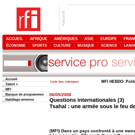
ACCUEIL
AFRIQUE
AMÉRIQUES
ASIE
EUROPE
FRAN
ÉCONOMIE
SPORTS
CULTURE
MUSIQUE
SCIENCE
LANG
Accueil
MFI HEBDO: Polit
Liste des rubriques
Talent +
MFI
Banque de programmes
06/05/2008
Questions internationales (3)
Habillage antenne
Tsahal : une armée sous le feu de
(MFI) Dans un pays confronté à une mena