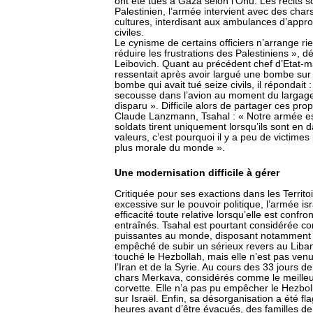
ont été tués à Gaza selon l’Onu. Les récits 
Palestinien, l’armée intervient avec des cha
cultures, interdisant aux ambulances d’appro
civiles.
Le cynisme de certains officiers n’arrange ri
réduire les frustrations des Palestiniens », d
Leibovich. Quant au précédent chef d’Etat-maj
ressentait après avoir largué une bombe su
bombe qui avait tué seize civils, il répondait
secousse dans l’avion au moment du largage
disparu ». Difficile alors de partager ces prop
Claude Lanzmann, Tsahal : « Notre armée est
soldats tirent uniquement lorsqu’ils sont en
valeurs, c’est pourquoi il y a peu de victim
plus morale du monde ».
Une modernisation difficile à gérer
Critiquée pour ses exactions dans les Territo
excessive sur le pouvoir politique, l’armée i
efficacité toute relative lorsqu’elle est conf
entraînés. Tsahal est pourtant considérée c
puissantes au monde, disposant notamment d’
empêché de subir un sérieux revers au Liban 
touché le Hezbollah, mais elle n’est pas venu
l’Iran et de la Syrie. Au cours des 33 jours
chars Merkava, considérés comme le meille
corvette. Elle n’a pas pu empêcher le Hezbol
sur Israël. Enfin, sa désorganisation a été f
heures avant d’être évacués, des familles de