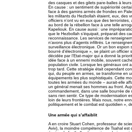
des casques et des gilets pare-balles à leurs
En cause : un sentiment de supériorité certai
face à des gamins armés de frondes en Pales
les militants du Hezbollah étaient, eux, des v
officiers n’ont vu en eux que des terroristes
au bord de la rébellion face à une telle arro
Kapeliouk. En cause aussi : une impréparatio
que le Hezbollah s’équipait, préparait des c
reconnaissance. Les services de renseignemen
n’avons plus d’agents infiltrés. Le renseign
surveillance électronique. Or un bon espion 
bourré d’électronique », se plaint un officier 
décidée par l’Etat-major qui a donné la priorit
idée face à un ennemi mobile, souvent cach
population civile. Lorsque les généraux ont app
trop tard. Cette stratégie était cependant co
qui, du peuple en armes, se transforme en u
équipements les plus sophistiqués. Cette mo
toutes les armées du monde – aurait-elle affa
un général menait ses hommes au front. Aujou
commandement, dans une salle bourrée de rad
sans rien sentir. Ce type de modernisation es
loin de leurs frontières. Mais nous, notre enn
politiquement et le combat est quotidien », dé
Une armée qui s’affaiblit
A en croire Stuart Cohen, professeur de scienc
Aviv), la moindre compétence de Tsahal est d