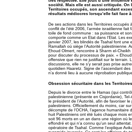
très respectée. Elle jouit d’une influence 
société. Mais elle est aussi critiquée. On
Territoires occupés, son ascendant exces
résultats médiocres lorsqu’elle fait face à
De ses actions dans les Territoires occupés 
conflit de l’été 2006, l’armée israélienne fai
toile de fond commune : sa puissance et son p
comporte comme un Etat dans l’Etat. Les ex
janvier 2007, les blindés de Tsahal font une
Ramallah où siège l’Autorité palestinienne.
Ehoud Olmert, rencontre à Sharm el-Cheikh 
pour discuter du processus de paix. « Ehoud
offensive que rien ne justifiait sur le terrain.
discussions, elle ne s’y serait pas prise autr
quotidien Haaretz. Signe de l’ascendant des mil
n’a donné lieu à aucune réprobation publiqu
Obsession sécuritaire dans les Territoir
Depuis le divorce entre le Hamas (qui contrôl
palestinienne (présente en Cisjordanie), Te
le président de l’Autorité, afin de favorise
palestiniens. Officiellement du moins, car sur
décompte de l’OCHA, l’agence humanitaire d
huit Palestiniens ont été tués chaque mois e
soit 96 morts en un an dans une région où le
effondré et qui n’a connu qu’un seul attentat
opératoire de Tsahal. Comme l’explique Avika