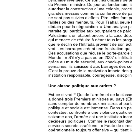
pyramide inversée. Ce sont les officiers de te
du Premier ministre. Du jour au lendemain, il
autoriser la construction d’une colonie, procé
grandes messes comme la conférence de paix 
ne sont pas suivies d’effets. Pire, elles font 
faibles ou des menteurs. Pour Tsahal, seule l
dédain pour la négociation. » Une analyse pa
retraite qui participe aux pourparlers de pai
Palestiniens en étaient encore à la case dépa
qui menace de réduire à néant tous les progr
que le déclin de l’Intifada provient de son act
vrai. Les barrages créent une frustration qui,
Des accusations que récuse le porte-parole de
Monde : « S’il n’y a pas eu en 2007 d’infiltrat
grâce au mur de sécurité, aux check-points e
semaines, ils saisissent aux barrages des co
C’est la preuve de la motivation intacte des 
institution responsable, courageuse, disciplin
Une classe politique aux ordres ?
Est-ce si vrai ? Qui de l’armée et de la classe
a donné trois Premiers ministres au pays (Eh
sans compter de nombreux ministres et parle
politique et sociale est immense. Dans un pa
contestée, confronté à une violence quotidie
soixante ans, l’armée est une institution in
décideurs politiques. Comme le racontait da
services secrets israéliens : « Faute de direct
opérationnelle toujours offensive – qui tient l