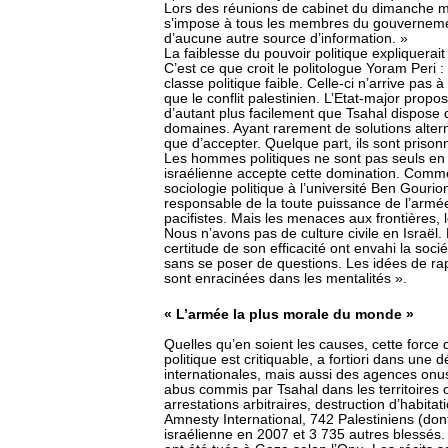
Lors des réunions de cabinet du dimanche ma
s’impose à tous les membres du gouvernemen
d’aucune autre source d’information. »
La faiblesse du pouvoir politique expliquerai
C’est ce que croit le politologue Yoram Peri 
classe politique faible. Celle-ci n’arrive pa
que le conflit palestinien. L’Etat-major propo
d’autant plus facilement que Tsahal dispose 
domaines. Ayant rarement de solutions alternat
que d’accepter. Quelque part, ils sont prison
Les hommes politiques ne sont pas seuls en 
israélienne accepte cette domination. Comme
sociologie politique à l’université Ben Gourion 
responsable de la toute puissance de l’armé
pacifistes. Mais les menaces aux frontières, 
Nous n’avons pas de culture civile en Israël. L
certitude de son efficacité ont envahi la soci
sans se poser de questions. Les idées de ra
sont enracinées dans les mentalités ».
« L’armée la plus morale du monde »
Quelles qu’en soient les causes, cette force 
politique est critiquable, a fortiori dans une
internationales, mais aussi des agences onu
abus commis par Tsahal dans les territoires 
arrestations arbitraires, destruction d’habita
Amnesty International, 742 Palestiniens (don
israélienne en 2007 et 3 735 autres blessés.