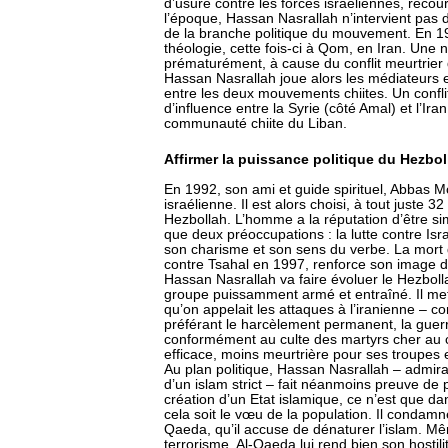
d’usure contre les forces israéliennes, reco
l’époque, Hassan Nasrallah n’intervient pas 
de la branche politique du mouvement. En 198
théologie, cette fois-ci à Qom, en Iran. Une no
prématurément, à cause du conflit meurtrier
Hassan Nasrallah joue alors les médiateurs e
entre les deux mouvements chiites. Un confli
d’influence entre la Syrie (côté Amal) et l’Ira
communauté chiite du Liban.
Affirmer la puissance politique du Hezbol
En 1992, son ami et guide spirituel, Abbas M
israélienne. Il est alors choisi, à tout juste 3
Hezbollah. L’homme a la réputation d’être sim
que deux préoccupations : la lutte contre Isra
son charisme et son sens du verbe. La mort 
contre Tsahal en 1997, renforce son image d
Hassan Nasrallah va faire évoluer le Hezboll
groupe puissamment armé et entraîné. Il me
qu’on appelait les attaques à l’iranienne – co
préférant le harcèlement permanent, la guerre
conformément au culte des martyrs cher au c
efficace, moins meurtrière pour ses troupes e
Au plan politique, Hassan Nasrallah – admira
d’un islam strict – fait néanmoins preuve de 
création d’un Etat islamique, ce n’est que dan
cela soit le vœu de la population. Il condamn
Qaeda, qu’il accuse de dénaturer l’islam. Mê
terrorisme. Al-Qaeda lui rend bien son hostili