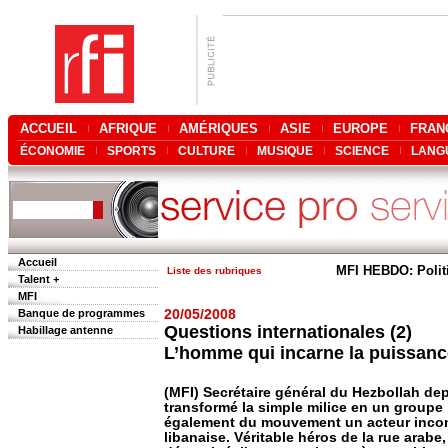
ACCUEIL
AFRIQUE
AMÉRIQUES
ASIE
EUROPE
FRAN
ÉCONOMIE
SPORTS
CULTURE
MUSIQUE
SCIENCE
LANG
Accueil
MFI HEBDO: Polit
Liste des rubriques
Talent +
MFI
Banque de programmes
20/05/2008
Questions internationales (2)
Habillage antenne
L’homme qui incarne la puissanc
(MFI) Secrétaire général du Hezbollah de
transformé la simple milice en un groupe 
également du mouvement un acteur incont
libanaise. Véritable héros de la rue arabe