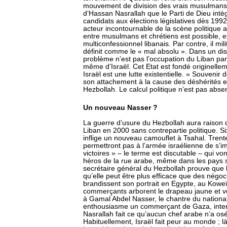
mouvement de division des vrais musulmans »
d’Hassan Nasrallah que le Parti de Dieu intèg
candidats aux élections législatives dès 199
acteur incontournable de la scène politique a
entre musulmans et chrétiens est possible, et
multiconfessionnel libanais. Par contre, il milit
définit comme le « mal absolu ». Dans un dis
problème n’est pas l’occupation du Liban par l
même d’Israël. Cet Etat est fondé originellem
Israël est une lutte existentielle. » Souveni
son attachement à la cause des déshérités exp
Hezbollah. Le calcul politique n’est pas abse
Un nouveau Nasser ?
La guerre d’usure du Hezbollah aura raison de
Liban en 2000 sans contrepartie politique. Six
inflige un nouveau camouflet à Tsahal. Trent
permettront pas à l’armée israélienne de s’im
victoires » – le terme est discutable – qui vo
héros de la rue arabe, même dans les pays
secrétaire général du Hezbollah prouve que la
qu’elle peut être plus efficace que des négoc
brandissent son portrait en Egypte, au Koweï
commerçants arborent le drapeau jaune et v
à Gamal Abdel Nasser, le chantre du nationa
enthousiasme un commerçant de Gaza, inte
Nasrallah fait ce qu’aucun chef arabe n’a osé
Habituellement, Israël fait peur au monde ; là, 