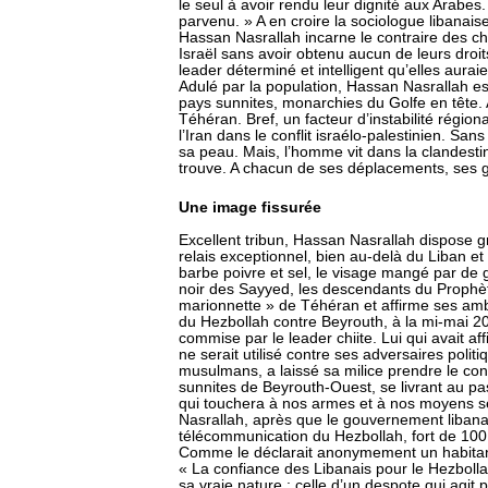
le seul à avoir rendu leur dignité aux Arabes
parvenu. » A en croire la sociologue libanais
Hassan Nasrallah incarne le contraire des che
Israël sans avoir obtenu aucun de leurs droit
leader déterminé et intelligent qu’elles auraie
Adulé par la population, Hassan Nasrallah est
pays sunnites, monarchies du Golfe en tête. A
Téhéran. Bref, un facteur d’instabilité régiona
l’Iran dans le conflit israélo-palestinien. Sans
sa peau. Mais, l’homme vit dans la clandestin
trouve. A chacun de ses déplacements, ses g
Une image fissurée
Excellent tribun, Hassan Nasrallah dispose g
relais exceptionnel, bien au-delà du Liban e
barbe poivre et sel, le visage mangé par de g
noir des Sayyed, les descendants du Prophèt
marionnette » de Téhéran et affirme ses ambi
du Hezbollah contre Beyrouth, à la mi-mai 20
commise par le leader chiite. Lui qui avait 
ne serait utilisé contre ses adversaires politi
musulmans, a laissé sa milice prendre le con
sunnites de Beyrouth-Ouest, se livrant au p
qui touchera à nos armes et à nos moyens s
Nasrallah, après que le gouvernement libanai
télécommunication du Hezbollah, fort de 100
Comme le déclarait anonymement un habitant 
« La confiance des Libanais pour le Hezboll
sa vraie nature : celle d’un despote qui agit