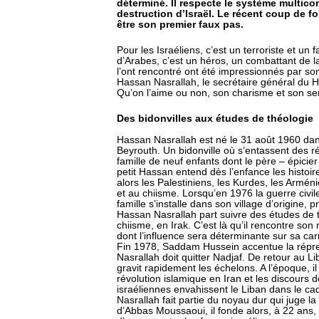
déterminé. Il respecte le système multico
destruction d’Israël. Le récent coup de f
être son premier faux pas.
Pour les Israéliens, c’est un terroriste et un 
d’Arabes, c’est un héros, un combattant de la 
l’ont rencontré ont été impressionnés par son 
Hassan Nasrallah, le secrétaire général du He
Qu’on l’aime ou non, son charisme et son se
Des bidonvilles aux études de théologie
Hassan Nasrallah est né le 31 août 1960 dans
Beyrouth. Un bidonville où s’entassent des r
famille de neuf enfants dont le père – épicier 
petit Hassan entend dès l’enfance les histoi
alors les Palestiniens, les Kurdes, les Arménien
et au chiisme. Lorsqu’en 1976 la guerre civile
famille s’installe dans son village d’origine,
Hassan Nasrallah part suivre des études de th
chiisme, en Irak. C’est là qu’il rencontre 
dont l’influence sera déterminante sur sa car
Fin 1978, Saddam Hussein accentue la répres
Nasrallah doit quitter Nadjaf. De retour au Lib
gravit rapidement les échelons. A l’époque, i
révolution islamique en Iran et les discours 
israéliennes envahissent le Liban dans le ca
Nasrallah fait partie du noyau dur qui juge l
d’Abbas Moussaoui, il fonde alors, à 22 ans