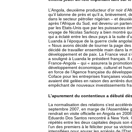
L’Angola, deuxième producteur d’or noir d’Af
qu’il talonne de près et qu’il a, brièvement, 
dans le secteur pétrolier nigérian – et deux
après l’Afrique du Sud, est devenu un parten
par les Etats-Unis que par les puissances é
voyage de Nicolas Sarkozy a bien montré que 
qui a éclaté entre les deux pays à la suite d
Luanda à l’époque de la guerre civile angol
« Nous avons décidé de tourner la page de
décidé de travailler ensemble main dans la m
développement et de paix. La France veut s’
a souligné à Luanda le président français. Il
France-Angola – qui « assurera la promotion 
développement économique, culturel et humai
en force de l’Agence française du développem
Coface pour les entreprises françaises voula
avaient été gelées en raison des arriérés du
empêchant de nouveaux investissements fra
L’apurement du contentieux a débuté dès 
La normalisation des relations s’est accélér
septembre 2007, en marge de l’Assemblée gé
rendrait en visite officielle en Angola en 200
Eduardo Dos Santos rencontré à New York. Ce
répétés entre les deux capitales depuis son é
l’un des premiers à le féliciter pour sa victoir
intensifiées pour apurer les arriérés de l’Eta