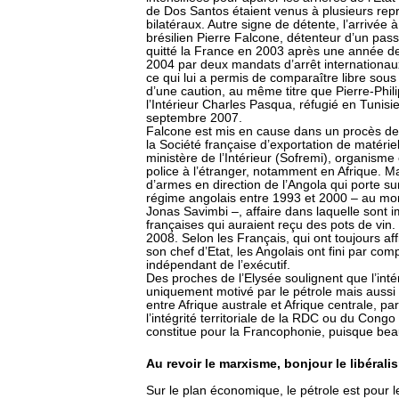
de Dos Santos étaient venus à plusieurs rep
bilatéraux. Autre signe de détente, l’arrivée 
brésilien Pierre Falcone, détenteur d’un pass
quitté la France en 2003 après une année de d
2004 par deux mandats d’arrêt internationaux 
ce qui lui a permis de comparaître libre sous
d’une caution, au même titre que Pierre-Phili
l’Intérieur Charles Pasqua, réfugié en Tunisi
septembre 2007.
Falcone est mis en cause dans un procès de
la Société française d’exportation de matérie
ministère de l’Intérieur (Sofremi), organis
police à l’étranger, notamment en Afrique. M
d’armes en direction de l’Angola qui porte s
régime angolais entre 1993 et 2000 – au mome
Jonas Savimbi –, affaire dans laquelle sont
françaises qui auraient reçu des pots de vin
2008. Selon les Français, qui ont toujours affi
son chef d’Etat, les Angolais ont fini par com
indépendant de l’exécutif.
Des proches de l’Elysée soulignent que l’inté
uniquement motivé par le pétrole mais aussi 
entre Afrique australe et Afrique centrale, 
l’intégrité territoriale de la RDC ou du Congo 
constitue pour la Francophonie, puisque beau
Au revoir le marxisme, bonjour le libéralis
Sur le plan économique, le pétrole est pou