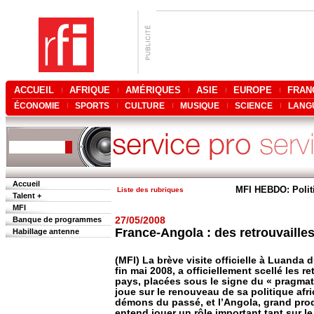
ACCUEIL
AFRIQUE
AMÉRIQUES
ASIE
EUROPE
FRAN
ÉCONOMIE
SPORTS
CULTURE
MUSIQUE
SCIENCE
LANG
Accueil
MFI HEBDO: Polit
Liste des rubriques
Talent +
MFI
Banque de programmes
27/05/2008
France-Angola : des retrouvaille
Habillage antenne
(MFI) La brève visite officielle à Luanda 
fin mai 2008, a officiellement scellé les r
pays, placées sous le signe du « pragmati
joue sur le renouveau de sa politique afr
démons du passé, et l’Angola, grand prod
entend jouer un rôle important tant sur le