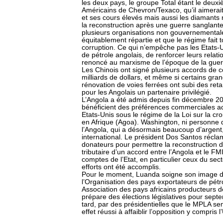
les deux pays, le groupe Total étant le deuxi
Américains de Chevron/Texaco, qu’il aimerait
et ses cours élevés mais aussi les diamants
la reconstruction après une guerre sanglante
plusieurs organisations non gouvernementale
équitablement répartie et que le régime fait t
corruption. Ce qui n’empêche pas les Etats-U
de pétrole angolais, de renforcer leurs rela
renoncé au marxisme de l’époque de la guerre
Les Chinois ont signé plusieurs accords de c
milliards de dollars, et même si certains gra
rénovation de voies ferrées ont subi des ret
pour les Angolais un partenaire privilégié.
L’Angola a été admis depuis fin décembre 2
bénéficient des préférences commerciales ac
Etats-Unis sous le régime de la Loi sur la c
en Afrique (Agoa). Washington, ni personne d’
l’Angola, qui a désormais beaucoup d’argent
international. Le président Dos Santos réc
donateurs pour permettre la reconstruction d
tributaire d’un accord entre l’Angola et le F
comptes de l’Etat, en particulier ceux du sec
efforts ont été accomplis.
Pour le moment, Luanda soigne son image de
l’Organisation des pays exportateurs de pétro
Association des pays africains producteurs de
prépare des élections législatives pour septe
tard, par des présidentielles que le MPLA se
effet réussi à affaiblir l’opposition y compris l