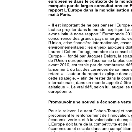
européenne dans le contexte de la mondial
marqués par de larges consultations en Fr
rapport L’Europe dans la mondialisation a
mai à Paris.
« Il est important de ne pas penser l’Europ
faut se projeter dans le monde, explique La
avons intitulé notre rapport " Euromonde 2015 
concurrence des grands pays émergents, vie
l’Union, crise financière internationale, ess
environnementales : les enjeux auxquels doit 
Laurent Cohen-Tanugi, membre du conseil d’a
Europe », fondé par Jacques Delors, la stratég
de l’Union européenne l’économie la plus co
avant 2010, est ternie par de nombreuse déf
lancement, du fait des carences de sa mise
retard ». L’auteur du rapport explique donc q
cette stratégie, « afin de rester dans la cour
internationale, dans un monde appelé à êtr
asiatique ». Le vrai défi, selon lui, auquel s
européenne.
Promouvoir une nouvelle économie verte
Pour le relever, Laurent Cohen-Tanugi et so
préconisent le renforcement de l’innovation,
économie verte » et à la valorisation du capi
L’Europe doit faire de la compétitivité et de l
économique et sociale dans une compétition i