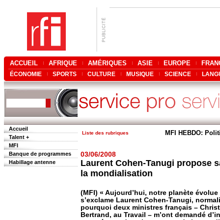
ACCUEIL
AFRIQUE
AMÉRIQUES
ASIE
EUROPE
FRAN
ÉCONOMIE
SPORTS
CULTURE
MUSIQUE
SCIENCE
LANG
Accueil
MFI HEBDO: Polit
Liste des rubriques
Talent +
MFI
Banque de programmes
03/06/2008
Laurent Cohen-Tanugi propose sa
Habillage antenne
la mondialisation
(MFI) « Aujourd’hui, notre planète évolue
s’exclame Laurent Cohen-Tanugi, normalie
pourquoi deux ministres français – Christ
Bertrand, au Travail – m’ont demandé d’ini