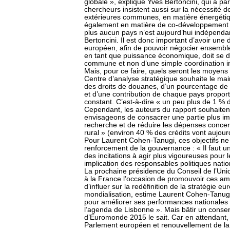
globale », explique Yves Bertoncini, qui a par
chercheurs insistent aussi sur la nécessité d
extérieures communes, en matière énergétiq
également en matière de co-développement 
plus aucun pays n’est aujourd’hui indépend
Bertoncini. Il est donc important d’avoir une
européen, afin de pouvoir négocier ensemble
en tant que puissance économique, doit se do
commune et non d’une simple coordination i
Mais, pour ce faire, quels seront les moyens 
Centre d’analyse stratégique souhaite le ma
des droits de douanes, d’un pourcentage d
et d’une contribution de chaque pays proport
constant. C’est-à-dire « un peu plus de 1 % d
Cependant, les auteurs du rapport souhaitent 
envisageons de consacrer une partie plus imp
recherche et de réduire les dépenses concern
rural » (environ 40 % des crédits vont aujour
Pour Laurent Cohen-Tanugi, ces objectifs ne 
renforcement de la gouvernance : « Il faut une
des incitations à agir plus vigoureuses pour 
implication des responsables politiques nati
La prochaine présidence du Conseil de l’Union
à la France l’occasion de promouvoir ces ambi
d’influer sur la redéfinition de la stratégie 
mondialisation, estime Laurent Cohen-Tanugi,
pour améliorer ses performances nationales e
l’agenda de Lisbonne ». Mais bâtir un conse
d’Euromonde 2015 le sait. Car en attendant, 
Parlement européen et renouvellement de l