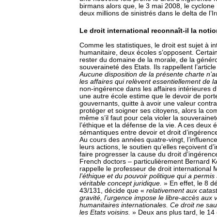
birmans alors que, le 3 mai 2008, le cyclone 
deux millions de sinistrés dans le delta de l’
Le droit international reconnaît-il la noti
Comme les statistiques, le droit est sujet à i
humanitaire, deux écoles s’opposent. Certain
rester du domaine de la morale, de la générosi
souveraineté des Etats. Ils rappellent l’artic
Aucune disposition de la présente charte n’au
les affaires qui relèvent essentiellement de 
non-ingérence dans les affaires intérieures d’
une autre école estime que le devoir de port
gouvernants, quitte à avoir une valeur contra
protéger et soigner ses citoyens, alors la co
même s’il faut pour cela violer la souverainet
l’éthique et la défense de la vie. A ces deux 
sémantiques entre devoir et droit d’ingérenc
Au cours des années quatre-vingt, l’influenc
leurs actions, le soutien qu’elles reçoivent d’
faire progresser la cause du droit d’ingérence
French doctors – particulièrement Bernard K
rappelle le professeur de droit international M
l’éthique et du pouvoir politique qui a permi
véritable concept juridique.
» En effet, le 8 
43/131, décide que «
relativement aux catast
gravité, l’urgence impose le libre-accès aux
humanitaires internationales. Ce droit ne saur
les Etats voisins.
» Deux ans plus tard, le 1