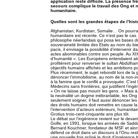
application reste difficile. La présence f
secours complique le travail des Ong et 
humanitaire.
Quelles sont les grandes étapes de l’hist
Afghanistan, Kurdistan, Somalie… On pourrait
humanitaire est récente. Ce n’est pas le cas.
philosophe néerlandais qui posa les bases du 
souveraineté limitée des Etats au nom du bie
pacis, il envisage la possibilité d’intervenir
actes abominables contre son peuple. Au XIXè
d’humanité ». Les Européens entendaient alor
profitèrent pour renverser le sultan Abdülham
objectifs humains affichés et les ambitions p
Plus récemment, le sujet rebondit lors de la
dénoncer l’immobilisme, au nom de la non-in
à la famine que le conflit a provoquée. C’e
Médecins sans frontières, qui justifient l’in
« On ne laisse pas mourir les gens. » Mais à 
la neutralité un dogme inébranlable, les On
seulement soigner, il faut aussi dénoncer les 
des droits humains doit remettre en cause la
l’intervention d’acteurs extérieurs, humanita
Grotius trois-cent-cinquante ans plus tôt.
Le débat sur l’ingérence revient sur le deva
Golfe, en 1991, lorsque les armées de Sadd
Bernard Kouchner, fondateur de MSF et alors 
défend ce droit dans un discours à l’Onu r
une nouvelle fois prôné le droit d’ingérence h