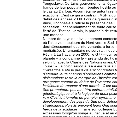
Yougoslavie. Certains gouvernements légaux
frange de leur population, réputée hostile au
le cas au Darfour. Aucun régime autoritaire 
exactions. C’est ce qui a contraint MSF à qu
début des années 2000. Lors de guerres d’indé
Ainsi, l’Indonésie a refusé la présence des O
sécession. Indépendamment de toute cause « o
fierté de l’Etat souverain, la paranoïa de cer
une menace.
Nombre de pays en développement contestent 
où l’aide vient toujours du Nord vers le Sud.
désintéressement des intervenants, a fortiori
médiatisée. L’humanitaire ne servirait-il que 
Réuni à La Havane en 2000, le G77 – qui réun
planète – a condamné le « prétendu droit d’i
selon lui avec la Charte des Nations unies. Co
Touré : «
La colonisation aussi a été faite a
civilisatrice a été le prétexte aux conquêtes t
d’étendre leurs champs d’opérations commerc
diplomatique reste la marque de l’histoire co
arrogance comme au début de l’aventure colo
insidieuse de respect d’une morale. C’est po
Ses promoteurs peuvent être instrumentalisés
géostratégiques et à la logique du deux po
». «
C’est le triomphe du pompier pyromane. 
développement des pays du Sud pour défendr
stratégiques. Puis ils envoient leurs Ong soi
héros de la solidarité
», raille son collègue 
excessives lorsqu’on songe au risque et a