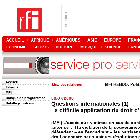
ACCUEIL
AFRIQUE
AMÉRIQUES
ASIE
EUROPE
FRAN
ÉCONOMIE
SPORTS
CULTURE
MUSIQUE
SCIENCE
LANG
Accueil
MFI HEBDO: Polit
Liste des rubriques
Talent +
MFI
Banque de programmes
08/07/2008
Questions internationales (1)
Habillage antenne
La difficile application du droit 
(MFI) L’accès aux victimes en cas de conf
autorise-t-il la violation de la souveraine
défendent – en l’encadrant – les partisan
droit consacré par plusieurs résolutions