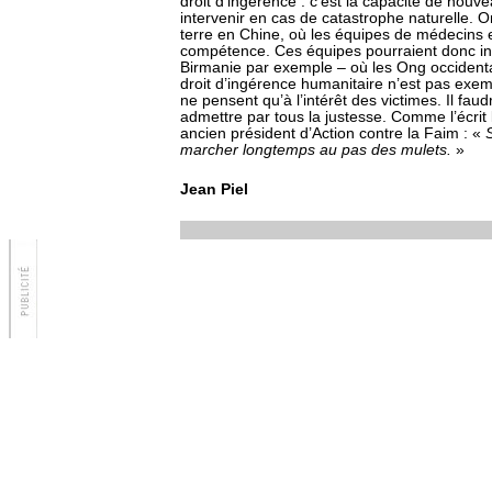
droit d’ingérence : c’est la capacité de nou
intervenir en cas de catastrophe naturelle. O
terre en Chine, où les équipes de médecins et
compétence. Ces équipes pourraient donc in
Birmanie par exemple – où les Ong occidenta
droit d’ingérence humanitaire n’est pas exe
ne pensent qu’à l’intérêt des victimes. Il fa
admettre par tous la justesse. Comme l’écrit
ancien président d’Action contre la Faim : «
S
marcher longtemps au pas des mulets.
»
Jean Piel