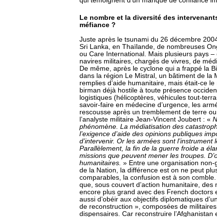
qui témoignent d’un manque de confiance imp
Le nombre et la diversité des intervenants
méfiance ?
Juste après le tsunami du 26 décembre 2004
Sri Lanka, en Thaïlande, de nombreuses O
ou Care International. Mais plusieurs pays –
navires militaires, chargés de vivres, de mé
De même, après le cyclone qui a frappé la B
dans la région Le Mistral, un bâtiment de la 
remplies d’aide humanitaire, mais était-ce l
birman déjà hostile à toute présence occide
logistiques (hélicoptères, véhicules tout-terrai
savoir-faire en médecine d’urgence, les arm
rescousse après un tremblement de terre ou
l’analyste militaire Jean-Vincent Joubert : «
N
phénomène. La médiatisation des catastrophes
l’exigence d’aide des opinions publiques im
d’intervenir. Or les armées sont l’instrument l
Parallèlement, la fin de la guerre froide a éla
missions que peuvent mener les troupes. D’o
humanitaires.
» Entre une organisation non
de la Nation, la différence est on ne peut pl
comparables, la confusion est à son comble. 
que, sous couvert d’action humanitaire, des
encore plus grand avec des French doctors e
aussi d’obéir aux objectifs diplomatiques d’u
de reconstruction », composées de militaires
dispensaires. Car reconstruire l’Afghanistan e