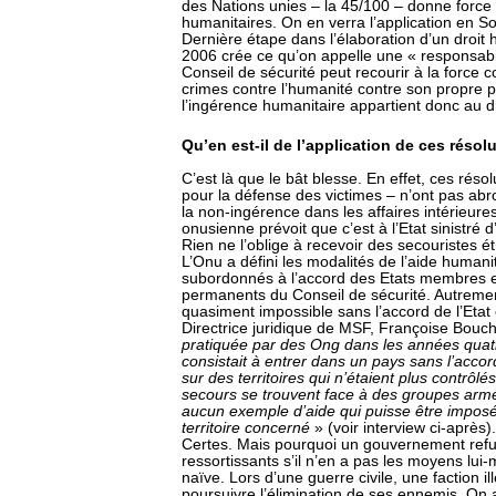
des Nations unies – la 45/100 – donne force d
humanitaires. On en verra l’application en S
Dernière étape dans l’élaboration d’un droit 
2006 crée ce qu’on appelle une « responsabili
Conseil de sécurité peut recourir à la force 
crimes contre l’humanité contre son propre p
l’ingérence humanitaire appartient donc au dr
Qu’en est-il de l’application de ces résol
C’est là que le bât blesse. En effet, ces résol
pour la défense des victimes – n’ont pas abro
la non-ingérence dans les affaires intérieure
onusienne prévoit que c’est à l’Etat sinistré d
Rien ne l’oblige à recevoir des secouristes étr
L’Onu a défini les modalités de l’aide human
subordonnés à l’accord des Etats membres
permanents du Conseil de sécurité. Autrement 
quasiment impossible sans l’accord de l’Etat 
Directrice juridique de MSF, Françoise Bouche
pratiquée par des Ong dans les années quatr
consistait à entrer dans un pays sans l’acc
sur des territoires qui n’étaient plus contrô
secours se trouvent face à des groupes armés,
aucun exemple d’aide qui puisse être imposée
territoire concerné
» (voir interview ci-après).
Certes. Mais pourquoi un gouvernement refuse
ressortissants s’il n’en a pas les moyens lu
naïve. Lors d’une guerre civile, une faction i
poursuivre l’élimination de ses ennemis. On a