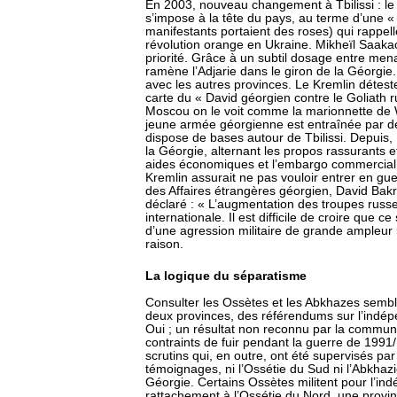
En 2003, nouveau changement à Tbilissi : le 
s’impose à la tête du pays, au terme d’une « 
manifestants portaient des roses) qui rappe
révolution orange en Ukraine. Mikheïl Saakachvi
priorité. Grâce à un subtil dosage entre mena
ramène l’Adjarie dans le giron de la Géorgie
avec les autres provinces. Le Kremlin détest
carte du « David géorgien contre le Goliath r
Moscou on le voit comme la marionnette de W
jeune armée géorgienne est entraînée par de
dispose de bases autour de Tbilissi. Depuis, 
la Géorgie, alternant les propos rassurants et
aides économiques et l’embargo commercial. L
Kremlin assurait ne pas vouloir entrer en gue
des Affaires étrangères géorgien, David Bakra
déclaré : « L’augmentation des troupes russ
internationale. Il est difficile de croire que c
d’une agression militaire de grande ampleur »
raison.
La logique du séparatisme
Consulter les Ossètes et les Abkhazes sembler
deux provinces, des référendums sur l’indé
Oui ; un résultat non reconnu par la commun
contraints de fuir pendant la guerre de 1991
scrutins qui, en outre, ont été supervisés pa
témoignages, ni l’Ossétie du Sud ni l’Abkhazi
Géorgie. Certains Ossètes militent pour l’in
rattachement à l’Ossétie du Nord, une provin