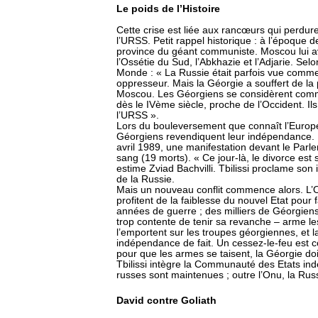
Le poids de l’Histoire
Cette crise est liée aux rancœurs qui perdur
l’URSS. Petit rappel historique : à l’époque d
province du géant communiste. Moscou lui avai
l’Ossétie du Sud, l’Abkhazie et l’Adjarie. Selon
Monde : « La Russie était parfois vue comm
oppresseur. Mais la Géorgie a souffert de la 
Moscou. Les Géorgiens se considèrent comm
dès le IVème siècle, proche de l’Occident. Il
l’URSS ».
Lors du bouleversement que connaît l’Europe 
Géorgiens revendiquent leur indépendance. L
avril 1989, une manifestation devant le Parle
sang (19 morts). « Ce jour-là, le divorce est
estime Zviad Bachvilli. Tbilissi proclame son
de la Russie.
Mais un nouveau conflit commence alors. L’Os
profitent de la faiblesse du nouvel Etat pour
années de guerre ; des milliers de Géorgiens 
trop contente de tenir sa revanche – arme le
l’emportent sur les troupes géorgiennes, et l
indépendance de fait. Un cessez-le-feu est c
pour que les armes se taisent, la Géorgie doi
Tbilissi intègre la Communauté des Etats ind
russes sont maintenues ; outre l’Onu, la Russ
David contre Goliath