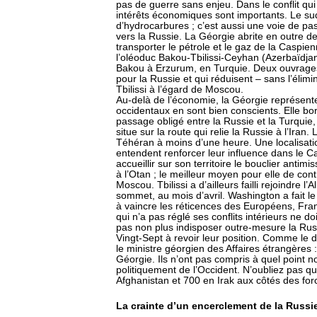
pas de guerre sans enjeu. Dans le conflit qui
intérêts économiques sont importants. Le s
d’hydrocarbures ; c’est aussi une voie de p
vers la Russie. La Géorgie abrite en outre 
transporter le pétrole et le gaz de la Caspien
l’oléoduc Bakou-Tbilissi-Ceyhan (Azerbaïdjan
Bakou à Erzurum, en Turquie. Deux ouvrage
pour la Russie et qui réduisent – sans l’éli
Tbilissi à l’égard de Moscou.
Au-delà de l’économie, la Géorgie représente
occidentaux en sont bien conscients. Elle bor
passage obligé entre la Russie et la Turquie, 
situe sur la route qui relie la Russie à l’Iran
Téhéran à moins d’une heure. Une localisatio
entendent renforcer leur influence dans le Ca
accueillir sur son territoire le bouclier antim
à l’Otan ; le meilleur moyen pour elle de cont
Moscou. Tbilissi a d’ailleurs failli rejoindre l’
sommet, au mois d’avril. Washington a fait l
à vaincre les réticences des Européens, Fra
qui n’a pas réglé ses conflits intérieurs ne do
pas non plus indisposer outre-mesure la Russie
Vingt-Sept à revoir leur position. Comme le d
le ministre géorgien des Affaires étrangères
Géorgie. Ils n’ont pas compris à quel point
politiquement de l’Occident. N’oubliez pas q
Afghanistan et 700 en Irak aux côtés des forc
La crainte d’un encerclement de la Russi