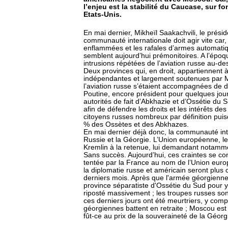
l’enjeu est la stabilité du Caucase, sur fon
Etats-Unis.
En mai dernier, Mikheïl Saakachvili, le présid
communauté internationale doit agir vite car,
enflammées et les rafales d’armes automatiqu
semblent aujourd’hui prémonitoires. A l’époq
intrusions répétées de l’aviation russe au-de
Deux provinces qui, en droit, appartiennent à 
indépendantes et largement soutenues par M
l’aviation russe s’étaient accompagnées de d
Poutine, encore président pour quelques jou
autorités de fait d’Abkhazie et d’Ossétie du
afin de défendre les droits et les intérêts de
citoyens russes nombreux par définition pu
% des Ossètes et des Abkhazes.
En mai dernier déjà donc, la communauté inter
Russie et la Géorgie. L’Union européenne, les
Kremlin à la retenue, lui demandant notammen
Sans succès. Aujourd’hui, ces craintes se con
tentée par la France au nom de l’Union euro
la diplomatie russe et américain seront plus
derniers mois. Après que l'armée géorgienne a
province séparatiste d'Ossétie du Sud pour y
riposté massivement ; les troupes russes so
ces derniers jours ont été meurtriers, y compr
géorgiennes battent en retraite ; Moscou est
fût-ce au prix de la souveraineté de la Géorg