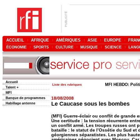
ACCUEIL
AFRIQUE
AMÉRIQUES
ASIE
EUROPE
FRAN
ÉCONOMIE
SPORTS
CULTURE
MUSIQUE
SCIENCE
LANG
Accueil
MFI HEBDO: Polit
Liste des rubriques
Talent +
MFI
Banque de programmes
18/08/2008
Le Caucase sous les bombes
Habillage antenne
(MFI) Guerre-éclair ou conflit de grande en
Une certitude : la tension récurrente entr
un conflit armé. Les troupes russes ont 
bataille : le statut de l’Ossétie du Sud e
géorgiennes séparatistes. Les plus haute
américaines négocient avec Moscou. Car, 