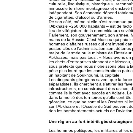
culturelle, linguistique, historique », reconn
minuscule territoire montagneux et enclavé (
indépendant. Son économie dépend totalemen
de cigarettes, d’alcool ou d’armes.
De son côté, même si elle n’est reconnue pa
l’Abkhazie –250 000 habitants – est de fact
lieu de villégiature de la nomenklatura sovié
Parlement, son gouvernement, son armée. M
mains de la Russie. C’est Moscou qui paie les
hommes d’affaires russes qui ont investi da
postes-clés de l’administration sont détenus
major de l’armée ou le ministre de l’Intérieur.
Abkhazes, mais pas tous : « Nous avons un p
les chefs d’entreprises viennent de Moscou
sous prétexte que nous n’obéissons plus à l
pèse plus lourd que les considérations patri
un habitant de Soukhoumi, la capitale.
Les dirigeants géorgiens savent que la force 
séparatistes. Ils cherchent à s’attirer les f
infrastructures, en construisant des usines, 
comme ils le font avec succès en Adjarie. Le 
dans la moitié des territoires qu’elle contrôl
géorgien, ce que ne sont ni les Ossètes ni l
sur l’Abkhazie et l’Ossétie du Sud peuvent do
rien les bombardements actuels de l’aviation
Une région au fort intérêt géostratégique
Les hommes politiques, les militaires et les ex