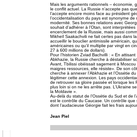
Mais les arguments rationnels – économie, g
le conflit actuel. La Russie n’accepte pas qu
l’accepte encore moins face au président géo
l’occidentalisation du pays est synonyme de 
modernité. Ses bonnes relations avec George
souhait d’adhérer à l’Otan, sont interprétée
encerclement de la Russie, mais aussi comme
Mikheïl Saakachvili ne fait certes pas dans l
accueillir le bouclier antimissile américain, qu
américaines ou qu’il multiplie par vingt en c
27 à 600 millions de dollars).
Pour l’historien Zviad Bachvilli : « En attisan
Abkhazie, la Russie cherche à déstabiliser s
Avant, Tbilissi obéissait sagement à Moscou ; 
maigres ressources, elle résiste». De son cô
cherche à annexer l’Abkhazie et l’Ossétie du
légitimer cette annexion. Les pays occidenta
de retrouver sa gloire passée et lorsque les R
plus loin si on ne les arrête pas. L’Ukraine se
la Moldavie ».
Au-delà du statut de l’Ossétie du Sud et de l’
est le contrôle du Caucase. Un contrôle que s
dont l’audacieuse Géorgie fait les frais aujour
Jean Piel