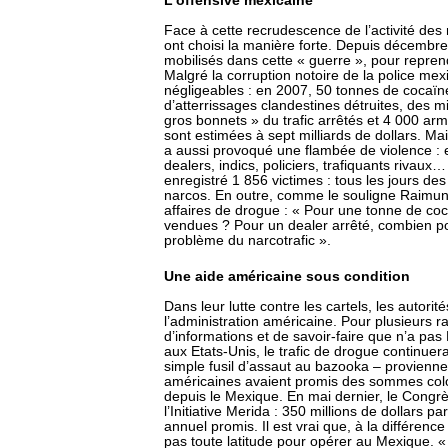
L’offensive mexicaine
Face à cette recrudescence de l’activité des 
ont choisi la manière forte. Depuis décembre
mobilisés dans cette « guerre », pour repren
Malgré la corruption notoire de la police mexi
négligeables : en 2007, 50 tonnes de cocaïne
d’atterrissages clandestines détruites, des m
gros bonnets » du trafic arrêtés et 4 000 arm
sont estimées à sept milliards de dollars. Ma
a aussi provoqué une flambée de violence : 
dealers, indics, policiers, trafiquants rivaux…
enregistré 1 856 victimes : tous les jours d
narcos. En outre, comme le souligne Raimund
affaires de drogue : « Pour une tonne de co
vendues ? Pour un dealer arrêté, combien pour
problème du narcotrafic ».
Une aide américaine sous condition
Dans leur lutte contre les cartels, les autori
l’administration américaine. Pour plusieurs r
d’informations et de savoir-faire que n’a pas
aux Etats-Unis, le trafic de drogue continuera
simple fusil d’assaut au bazooka – provienne
américaines avaient promis des sommes coloss
depuis le Mexique. En mai dernier, le Congrè
l’Initiative Merida : 350 millions de dollars pa
annuel promis. Il est vrai que, à la différenc
pas toute latitude pour opérer au Mexique. « 