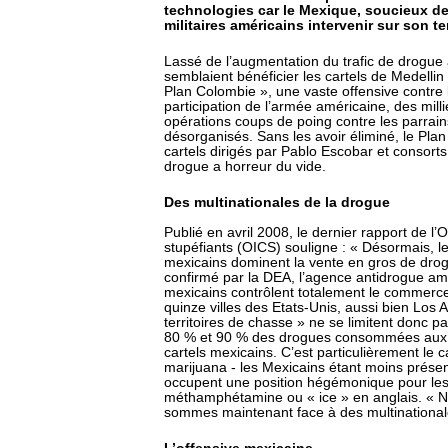
technologies car le Mexique, soucieux de
militaires américains intervenir sur son ter
Lassé de l’augmentation du trafic de drogue 
semblaient bénéficier les cartels de Medellin e
Plan Colombie », une vaste offensive contre 
participation de l’armée américaine, des milli
opérations coups de poing contre les parrains
désorganisés. Sans les avoir éliminé, le Plan
cartels dirigés par Pablo Escobar et consorts
drogue a horreur du vide.
Des multinationales de la drogue
Publié en avril 2008, le dernier rapport de l’
stupéfiants (OICS) souligne : « Désormais, l
mexicains dominent la vente en gros de drog
confirmé par la DEA, l’agence antidrogue amé
mexicains contrôlent totalement le commerce
quinze villes des Etats-Unis, aussi bien Los
territoires de chasse » ne se limitent donc p
80 % et 90 % des drogues consommées aux Et
cartels mexicains. C’est particulièrement le c
marijuana - les Mexicains étant moins présents
occupent une position hégémonique pour les
méthamphétamine ou « ice » en anglais. « No
sommes maintenant face à des multinational