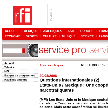
ACCUEIL
AFRIQUE
AMÉRIQUES
ASIE
EUROPE
FRAN
ÉCONOMIE
SPORTS
CULTURE
MUSIQUE
SCIENCE
LANG
Accueil
MFI HEBDO: Polit
Liste des rubriques
Talent +
MFI
Banque de programmes
20/08/2008
Questions internationales (2)
Habillage antenne
Etats-Unis / Mexique : Une coopéra
narcotrafiquants
(MFI) Les Etats-Unis et le Mexique souhai
cartels. Le Congrès américain a voté un 
ce sens. Mais cette coopération se limite