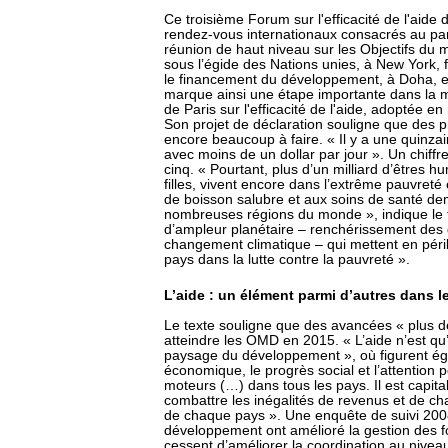
Ce troisième Forum sur l'efficacité de l'aide
rendez-vous internationaux consacrés au par
réunion de haut niveau sur les Objectifs du
sous l’égide des Nations unies, à New York,
le financement du développement, à Doha, 
marque ainsi une étape importante dans la m
de Paris sur l'efficacité de l'aide, adoptée e
Son projet de déclaration souligne que des p
encore beaucoup à faire. « Il y a une quinzai
avec moins de un dollar par jour ». Un chiff
cinq. « Pourtant, plus d’un milliard d’êtres 
filles, vivent encore dans l’extrême pauvret
de boisson salubre et aux soins de santé d
nombreuses régions du monde », indique le 
d’ampleur planétaire – renchérissement des 
changement climatique – qui mettent en péri
pays dans la lutte contre la pauvreté ».
L’aide : un élément parmi d’autres dans
Le texte souligne que des avancées « plus dé
atteindre les OMD en 2015. « L’aide n’est qu
paysage du développement », où figurent éga
économique, le progrès social et l’attention 
moteurs (…) dans tous les pays. Il est capit
combattre les inégalités de revenus et de cha
de chaque pays ». Une enquête de suivi 20
développement ont amélioré la gestion des f
cessent d’améliorer la coordination au nivea