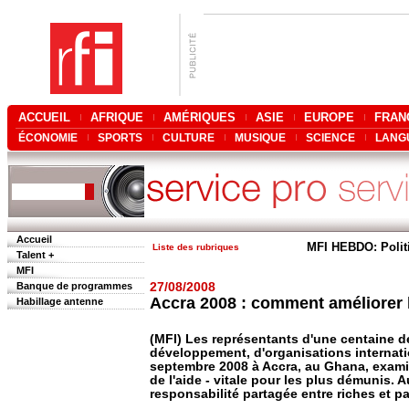
ACCUEIL
AFRIQUE
AMÉRIQUES
ASIE
EUROPE
FRAN
ÉCONOMIE
SPORTS
CULTURE
MUSIQUE
SCIENCE
LANG
Accueil
MFI HEBDO: Polit
Liste des rubriques
Talent +
MFI
Banque de programmes
27/08/2008
Accra 2008 : comment améliorer l'
Habillage antenne
(MFI) Les représentants d'une centaine 
développement, d'organisations internati
septembre 2008 à Accra, au Ghana, examin
de l'aide - vitale pour les plus démunis. 
responsabilité partagée entre riches et p