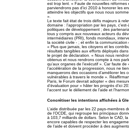
est trop lent. « Faute de nouvelles réformes 
parviendrons pas d’ici 2010 à honorer les e
atteindre les objectifs que nous nous sommes 
».
Le texte fait état de trois défis majeurs à re
domaine : l’appropriation par les pays, c'est-
politiques de développement ; des partenaria
tous y compris aux nouveaux acteurs du dé
intermédiaires (PRI), fonds mondiaux, interv
la société civile - ; et enfin la communication
« Plus que jamais, les citoyens et les contri
résultats tangibles aux efforts déployés dan
le projet de déclaration. « Nous nous rendr
obtenus et nous rendrons compte à nos parle
qu’aux organes de l’exécutif ». Car faute de 
l’accélération de la progression, nous ne t
manquerons des occasions d’améliorer les co
vulnérables à travers le monde ». Réaffirma
Paris, le Forum devrait adopter « des mesure
d’évaluation pour « hâter les progrès d’ici 2
l'accent sur le déliement de l'aide et l'harmon
Concrétiser les intentions affichées à Gle
L’aide distribuée par les 22 pays-membres 
de l’OCDE, qui regroupe les principaux donn
à 103,7 milliards de dollars. Selon le CAD, l
encore capables de respecter les engageme
de l’aide et doivent procéder à des augmentat