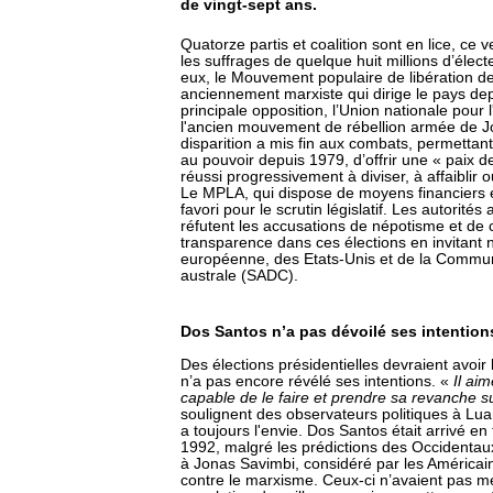
de vingt-sept ans.
Quatorze partis et coalition sont en lice, ce
les suffrages de quelque huit millions d’élec
eux, le Mouvement populaire de libération de
anciennement marxiste qui dirige le pays de
principale opposition, l’Union nationale pour
l'ancien mouvement de rébellion armée de J
disparition a mis fin aux combats, permetta
au pouvoir depuis 1979, d’offrir une « paix d
réussi progressivement à diviser, à affaiblir o
Le MPLA, qui dispose de moyens financiers et
favori pour le scrutin législatif. Les autorités
réfutent les accusations de népotisme et de c
transparence dans ces élections en invitant
européenne, des Etats-Unis et de la Commu
australe (SADC).
Dos Santos n’a pas dévoilé ses intention
Des élections présidentielles devraient avoir
n’a pas encore révélé ses intentions. «
Il ai
capable de le faire et prendre sa revanche s
soulignent des observateurs politiques à Lu
a toujours l'envie. Dos Santos était arrivé en
1992, malgré les prédictions des Occidentaux 
à Jonas Savimbi, considéré par les Américai
contre le marxisme. Ceux-ci n’avaient pas mes