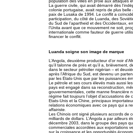
population des villes en proie aux attaques e
La guerre civile, qui avait démarré dès l’in
colonie portugaise, avait repris de plus bell
paix de Lusaka de 1994. Le conflit a coïncidé
participation, du côté de Luanda, des Soviéti
du Sud de l’apartheid et des Occidentaux, en 
l’Unita avant que ce mouvement ne soit, pr
internationale comme fauteur de guerre util
financer le conflit.
Luanda soigne son image de marque
L’Angola, deuxième producteur d’or noir d’Af
qu’il talonne de près et qu’il a, brièvement, 
dans le secteur pétrolier nigérian – et deux
après l’Afrique du Sud, est devenu un parten
par les Etats-Unis que par les puissances é
Le pétrole et ses cours élevés mais aussi les
pays est engagé dans sa reconstruction, mêm
gouvernementales, cette manne financière n’
régime fait toujours l’objet d’accusations de
Etats-Unis et la Chine, principaux importateu
relations économiques avec ce pays qui a r
affairiste.
Les Chinois ont signé plusieurs accords de c
milliards de dollars. L’Angola a par ailleurs 
décembre 2003, dans le groupe des pays qui
commerciales accordées aux exportations ver
sur la croissance et les opportunités économ