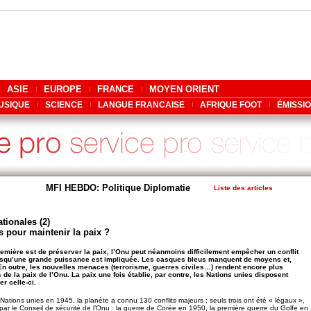
ASIE
EUROPE
FRANCE
MOYEN ORIENT
USIQUE
SCIENCE
LANGUE FRANCAISE
AFRIQUE FOOT
ÉMISSI
MFI HEBDO: Politique Diplomatie
Liste des articles
tionales (2)
s pour maintenir la paix ?
remière est de préserver la paix, l’Onu peut néanmoins difficilement empêcher un conflit
 lorsqu’une grande puissance est impliquée. Les casques bleus manquent de moyens et,
En outre, les nouvelles menaces (terrorisme, guerres civiles…) rendent encore plus
s de la paix de l’Onu. La paix une fois établie, par contre, les Nations unies disposent
er celle-ci.
Nations unies en 1945, la planète a connu 130 conflits majeurs ; seuls trois ont été « légaux »,
 par le Conseil de sécurité de l’Onu : la guerre de Corée en 1950, la première guerre du Golfe en