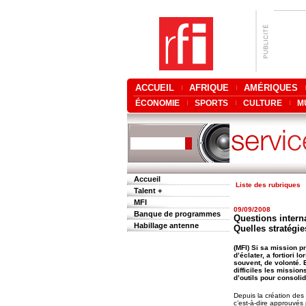
ACCUEIL
AFRIQUE
AMÉRIQUES
ÉCONOMIE
SPORTS
CULTURE
M
Accueil
Liste des rubriques
Talent +
MFI
09/09/2008
Banque de programmes
Questions interna
Habillage antenne
Quelles stratégie
(MFI) Si sa mission p
d’éclater, a fortiori
souvent, de volonté. 
difficiles les mission
d’outils pour consolid
Depuis la création des 
c’est-à-dire approuvés