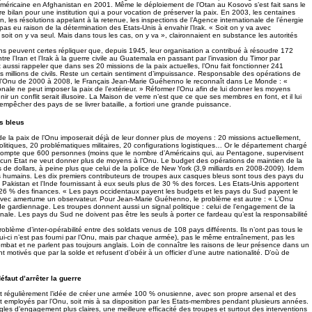
 américaine en Afghanistan en 2001. Même le déploiement de l’Otan au Kosovo s’est fait sans le
re bilan pour une institution qui a pour vocation de préserver la paix. En 2003, les centaines
, les résolutions appelant à la retenue, les inspections de l’Agence internationale de l’énergie
as eu raison de la détermination des Etats-Unis à envahir l’Irak. « Soit on y va avec
 soit on y va seul. Mais dans tous les cas, on y va », claironnaient en substance les autorités
s peuvent certes répliquer que, depuis 1945, leur organisation a contribué à résoudre 172
ntre l’Iran et l’Irak à la guerre civile au Guatemala en passant par l’invasion du Timor par
t aussi rappeler que dans ses 20 missions de la paix actuelles, l’Onu fait fonctionner 241
s millions de civils. Reste un certain sentiment d’impuissance. Responsable des opérations de
e l’Onu de 2000 à 2008, le Français Jean-Marie Guéhenno le reconnaît dans Le Monde : «
nale ne peut imposer la paix de l’extérieur. » Réformer l’Onu afin de lui donner les moyens
ir un conflit serait illusoire. La Maison de verre n’est que ce que ses membres en font, et il lui
 d’empêcher des pays de se livrer bataille, a fortiori une grande puissance.
s bleus
de la paix de l’Onu imposerait déjà de leur donner plus de moyens : 20 missions actuellement,
olitiques, 20 problématiques militaires, 20 configurations logistiques… Or le département chargé
compte que 600 personnes (moins que le nombre d’Américains qui, au Pentagone, supervisent
aucun Etat ne veut donner plus de moyens à l’Onu. Le budget des opérations de maintien de la
ds de dollars, à peine plus que celui de la police de New York (3,9 milliards en 2008-2009). Idem
 humains. Les dix premiers contributeurs de troupes aux casques bleus sont tous des pays du
 Pakistan et l’Inde fournissant à eux seuls plus de 30 % des forces. Les Etats-Unis apportent
6 % des finances. « Les pays occidentaux payent les budgets et les pays du Sud payent le
 avec amertume un observateur. Pour Jean-Marie Guéhenno, le problème est autre : « L’Onu
de gardiennage. Les troupes donnent aussi un signal politique : celui de l’engagement de la
ale. Les pays du Sud ne doivent pas être les seuls à porter ce fardeau qu’est la responsabilité
blème d’inter-opérabilité entre des soldats venus de 108 pays différents. Ils n’ont pas tous le
-ci n’est pas fourni par l’Onu, mais par chaque armée), pas le même entraînement, pas les
bat et ne parlent pas toujours anglais. Loin de connaître les raisons de leur présence dans un
motivés que par la solde et refusent d’obéir à un officier d’une autre nationalité. D’où de
éfaut d’arrêter la guerre
it régulièrement l’idée de créer une armée 100 % onusienne, avec son propre arsenal et des
nt employés par l’Onu, soit mis à sa disposition par les Etats-membres pendant plusieurs années.
gles d’engagement plus claires, une meilleure efficacité des troupes et surtout des interventions