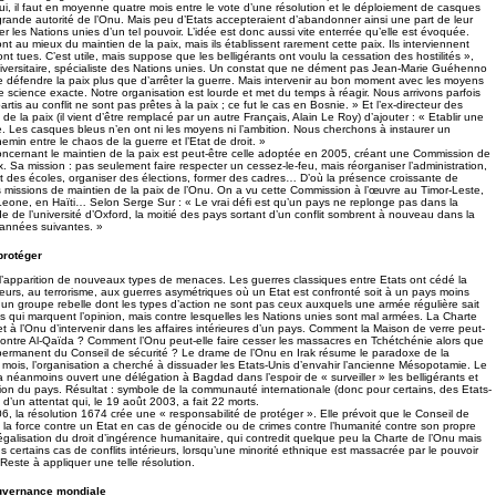
hui, il faut en moyenne quatre mois entre le vote d’une résolution et le déploiement de casques
 grande autorité de l’Onu. Mais peu d’Etats accepteraient d’abandonner ainsi une part de leur
r les Nations unies d’un tel pouvoir. L’idée est donc aussi vite enterrée qu’elle est évoquée.
t au mieux du maintien de la paix, mais ils établissent rarement cette paix. Ils interviennent
nt tues. C’est utile, mais suppose que les belligérants ont voulu la cessation des hostilités »,
iversitaire, spécialiste des Nations unies. Un constat que ne dément pas Jean-Marie Guéhenno
de défendre la paix plus que d’arrêter la guerre. Mais intervenir au bon moment avec les moyens
 science exacte. Notre organisation est lourde et met du temps à réagir. Nous arrivons parfois
partis au conflit ne sont pas prêtes à la paix ; ce fut le cas en Bosnie. » Et l’ex-directeur des
de la paix (il vient d’être remplacé par un autre Français, Alain Le Roy) d’ajouter : « Etablir une
ile. Les casques bleus n’en ont ni les moyens ni l’ambition. Nous cherchons à instaurer un
emin entre le chaos de la guerre et l’Etat de droit. »
oncernant le maintien de la paix est peut-être celle adoptée en 2005, créant une Commission de
x. Sa mission : pas seulement faire respecter un cessez-le-feu, mais réorganiser l’administration,
et des écoles, organiser des élections, former des cadres… D’où la présence croissante de
es missions de maintien de la paix de l’Onu. On a vu cette Commission à l’œuvre au Timor-Leste,
Leone, en Haïti… Selon Serge Sur : « Le vrai défi est qu’un pays ne replonge pas dans la
e de l’université d’Oxford, la moitié des pays sortant d’un conflit sombrent à nouveau dans la
 années suivantes. »
protéger
: l’apparition de nouveaux types de menaces. Les guerres classiques entre Etats ont cédé la
rieurs, au terrorisme, aux guerres asymétriques où un Etat est confronté soit à un pays moins
à un groupe rebelle dont les types d’action ne sont pas ceux auxquels une armée régulière sait
qui marquent l’opinion, mais contre lesquelles les Nations unies sont mal armées. La Charte
et à l’Onu d’intervenir dans les affaires intérieures d’un pays. Comment la Maison de verre peut-
 contre Al-Qaïda ? Comment l’Onu peut-elle faire cesser les massacres en Tchétchénie alors que
permanent du Conseil de sécurité ? Le drame de l’Onu en Irak résume le paradoxe de la
 mois, l’organisation a cherché à dissuader les Etats-Unis d’envahir l’ancienne Mésopotamie. Le
 a néanmoins ouvert une délégation à Bagdad dans l’espoir de « surveiller » les belligérants et
ction du pays. Résultat : symbole de la communauté internationale (donc pour certains, des Etats-
e d’un attentat qui, le 19 août 2003, a fait 22 morts.
6, la résolution 1674 crée une « responsabilité de protéger ». Elle prévoit que le Conseil de
 à la force contre un Etat en cas de génocide ou de crimes contre l’humanité contre son propre
égalisation du droit d’ingérence humanitaire, qui contredit quelque peu la Charte de l’Onu mais
certains cas de conflits intérieurs, lorsqu’une minorité ethnique est massacrée par le pouvoir
Reste à appliquer une telle résolution.
ouvernance mondiale