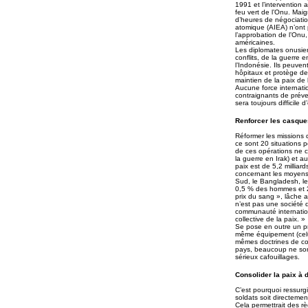
1991 et l’intervention
feu vert de l’Onu. Maig
d’heures de négociation
atomique (AIEA) n’ont p
l’approbation de l’Onu,
américaines.
Les diplomates onusien
conflits, de la guerre e
l’Indonésie. Ils peuven
hôpitaux et protège de
maintien de la paix d
Aucune force internatio
contraignants de préven
sera toujours difficile
Renforcer les casque
Réformer les missions 
ce sont 20 situations p
de ces opérations ne 
la guerre en Irak) et 
paix est de 5,2 milliar
concernant les moyens
Sud, le Bangladesh, le
0,5 % des hommes et 2
prix du sang », lâche
n’est pas une société 
communauté internation
collective de la paix. »
Se pose en outre un pro
même équipement (celui
mêmes doctrines de com
pays, beaucoup ne sont 
sérieux cafouillages.
Consolider la paix à d
C’est pourquoi ressurg
soldats soit directeme
Cela permettrait des rè