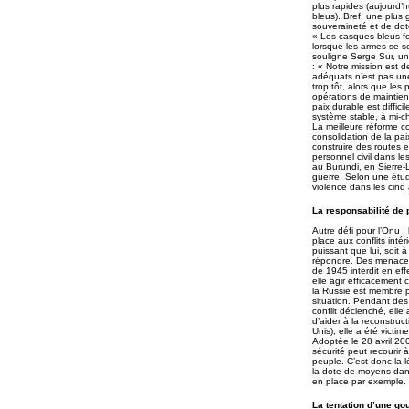
plus rapides (aujourd’
bleus). Bref, une plus
souveraineté et de dote
« Les casques bleus fon
lorsque les armes se so
souligne Serge Sur, un
: « Notre mission est 
adéquats n’est pas une
trop tôt, alors que les 
opérations de maintien 
paix durable est diffic
système stable, à mi-ch
La meilleure réforme c
consolidation de la pai
construire des routes 
personnel civil dans l
au Burundi, en Sierre-
guerre. Selon une étud
violence dans les cinq
La responsabilité de 
Autre défi pour l’Onu 
place aux conflits inté
puissant que lui, soit 
répondre. Des menaces 
de 1945 interdit en eff
elle agir efficacement
la Russie est membre 
situation. Pendant des
conflit déclenché, elle
d’aider à la reconstru
Unis), elle a été victim
Adoptée le 28 avril 200
sécurité peut recourir
peuple. C’est donc la l
la dote de moyens dans 
en place par exemple. 
La tentation d’une g