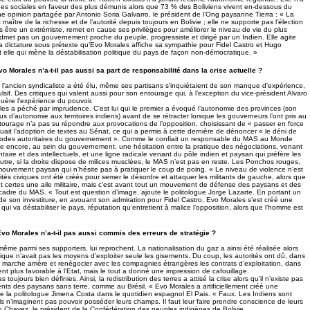
es sociales en faveur des plus démunis alors que 73 % des Boliviens vivent en-dessous du
ne opinion partagée par Antonio Soria Galvarro, le président de l’Ong paysanne Tierra : « La
 maître de la richesse et de l’autorité depuis toujours en Bolivie ; elle ne supporte pas l’élection
s être un extrémiste, remet en cause ses privilèges pour améliorer le niveau de vie du plus
dmet pas un gouvernement proche du peuple, progressiste et dirigé par un Indien. Elle agite
la dictature sous prétexte qu’Evo Morales affiche sa sympathie pour Fidel Castro et Hugo
t elle qui mène la déstabilisation politique du pays de façon non-démocratique. »
 Morales n’a-t-il pas aussi sa part de responsabilité dans la crise actuelle ?
l’ancien syndicaliste a été élu, même ses partisans s’inquiétaient de son manque d’expérience,
lsif. Des critiques qui valent aussi pour son entourage qui, à l’exception du vice-président Alvaro
guère l’expérience du pouvoir.
les a péché par imprudence. C’est lui qui le premier a évoqué l’autonomie des provinces (son
lus d’autonomie aux territoires indiens) avant de se rétracter lorsque les gouverneurs l’ont pris au
urage n’a pas su répondre aux provocations de l’opposition, choisissant de « passer en force
quait l’adoption de textes au Sénat, ce qui a permis à cette dernière de dénoncer « le déni de
hodes autoritaires du gouvernement ». Comme le confiait un responsable du MAS au Monde
iste encore, au sein du gouvernement, une hésitation entre la pratique des négociations, venant
entaire et des intellectuels, et une ligne radicale venant du pôle indien et paysan qui préfère les
utre, si la droite dispose de milices musclées, le MAS n’est pas en reste. Les Ponchos rouges,
ouvement paysan qui n’hésite pas à pratiquer le coup de poing. « Le niveau de violence n’est
és civiques ont été créés pour semer le désordre et attaquer les militants de gauche, alors que
 certes une aile militaire, mais c’est avant tout un mouvement de défense des paysans et des
 cadre du MAS. « Tout est question d’image, ajoute le politologue Jorge Lazarte. En portant un
r de son investiture, en avouant son admiration pour Fidel Castro, Evo Morales s’est créé une
 qui va déstabiliser le pays, réputation qu’entretient à malice l’opposition, alors que l’homme est
vo Morales n’a-t-il pas aussi commis des erreurs de stratégie ?
même parmi ses supporters, lui reprochent. La nationalisation du gaz a ainsi été réalisée alors
que n’avait pas les moyens d’exploiter seule les gisements. Du coup, les autorités ont dû, dans
 marche arrière et renégocier avec les compagnies étrangères les contrats d’exploitation, dans
nt plus favorable à l’Etat, mais le tout a donné une impression de cafouillage.
s toujours bien définies. Ainsi, la redistribution des terres a attisé la crise alors qu’il n’existe pas
ts des paysans sans terre, comme au Brésil. « Evo Morales a artificiellement créé une
re la politologue Jimena Costa dans le quotidien espagnol El Pais. « Faux. Les Indiens sont
ils n’imaginent pas pouvoir posséder leurs champs. Il faut leur faire prendre conscience de leurs
lfo Chavez, le président de la Confédération des peuples indigènes de Bolivie.