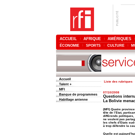
ACCUEIL
AFRIQUE
AMÉRIQUES
ÉCONOMIE
SPORTS
CULTURE
M
Accueil
Liste des rubriques
Talent +
MFI
07/10/2008
Banque de programmes
Questions interna
Habillage antenne
La Bolivie mena
(MFI) Quatre province
tête de l’Etat, parti
différends politiques
ne veulent pas partag
les chefs d’Etats sud
à trop défendre la ca
Quelle est aujourd’hui