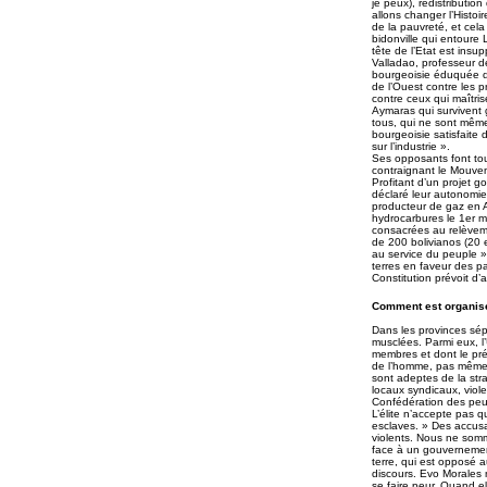
je peux), redistributio
allons changer l’Histoir
de la pauvreté, et cela
bidonville qui entoure
tête de l’Etat est insu
Valladao, professeur de
bourgeoisie éduquée de
de l’Ouest contre les 
contre ceux qui maîtris
Aymaras qui survivent 
tous, qui ne sont même 
bourgeoisie satisfaite d
sur l’industrie ».
Ses opposants font tou
contraignant le Mouvem
Profitant d’un projet g
déclaré leur autonomie.
producteur de gaz en A
hydrocarbures le 1er m
consacrées au relèveme
de 200 bolivianos (20 
au service du peuple »
terres en faveur des pa
Constitution prévoit d’
Comment est organisé
Dans les provinces sép
musclées. Parmi eux, l
membres et dont le pré
de l’homme, pas même E
sont adeptes de la str
locaux syndicaux, viole
Confédération des peupl
L’élite n’accepte pas 
esclaves. » Des accusa
violents. Nous ne som
face à un gouvernement
terre, qui est opposé a
discours. Evo Morales n
se faire peur. Quand el