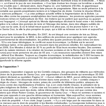
n des terres, nationalisation des hydrocarbures, meilleure fourniture d’eau et d’électricité… « Nous
e », a-t-il lancé le jour de son investiture. « Il va faire évoluer les choses car lui-même a souffert
 ne s’oublie pas », déclarait alors, dans Pagina 12, une habitante d’El Alto, le gigantesque
 La Paz. Evo Morales sait néanmoins faire preuve de pragmatisme. Mais sa seule présence à la
pportable aux grands propriétaires terriens et à l’oligarchie de droite. Comme le résume Alfredo
 sciences politiques : « La crise politique actuelle reflète la fragmentation de la Bolivie. La
s villes contre les paysans analphabètes des hauts plateaux ; les provinces agricoles pauvres
provinces riches en hydrocarbure de l’Est ; les Indiens qui ne parlent que quechua ou guarani
ent l’espagnol. » L’envoyé spécial du Monde diplomatique décrivait le fossé entre « les Indiens
grâce à la culture des pommes de terre et l’élevage des lamas, dans des villages oubliés de
pas sur la carte, là où le bétail meurt quand il ne pleut pas, où les jeunes fuient » et « la
e Santa Cruz, la ville la plus prospère du pays, qui a bâti sa richesse sur la terre et aujourd’hui
t pour faire échouer Evo Morales. En 2007, ils ont bloqué une centaine de lois au Sénat,
ent pour le socialisme, le MAS, à des artifices de procédure pour appliquer son agenda.
ouvernemental de décentralisation, les préfets des quatre provinces les plus riches ont donc
 S’il a une base idéologique, le conflit est aussi économique. La Bolivie est le second
mérique latine, et les gisements se trouvent dans les provinces rebelles. En nationalisant les
ai 2006, Evo Morales a réduit de 30 % au profit de l’Etat leurs recettes fiscales. Des sommes
nt du salaire minimum, à la création de bourses scolaires et de la Renta Dignidad, une retraite
euros) pour toute personne de plus de 65 ans. « Les ressources naturelles doivent être mises
, défend Evo Morales. Toujours au chapitre économique, la redistribution de 5 000 hectares de
ysans les plus pauvres a provoqué l’ire des propriétaires terriens, d’autant que la nouvelle
approfondir la réforme agraire.
e l’opposition ?
aratistes, l’opposition s’appuie sur les Comités civiques, des groupes de militants aux méthodes
’Union de la jeunesse de Santa Cruz, une organisation d’extrême-droite qui revendique 35 000
sident déclarait au quotidien Pagina 12 : « Aucun militant du MAS, aucun défenseur des Droits
vo Morales n’ont désormais droit d’entrer dans notre province. » Ces « comités civiques »
atégie du chaos : blocages de routes, prises de contrôle de bâtiments publics, attaques de
nces contre des manifestations d’Indiens. Car, à en croire Adolfo Chavez, le président de la
es indigènes de Bolivie : « Cette crise est l’occasion d’un réveil du racisme contre les Indiens.
que nous puissions avoir des droits, même élémentaires. Elle ne nous voit que comme des
tions que réfute Ruben Costas, le gouverneur de Santa Cruz : « Nous ne sommes ni racistes ni
mes pas opposés à une gauche démocratique et humaniste. Mais aujourd’hui, nous sommes
 autoritaire, qui avoue sa sympathie pour le président Hugo Chavez, qui veut collectiviser la
u droit de propriété. » A en croire Jorge Lazarte : « Il y a une large part de mauvaise foi dans ce
e menace pas le droit de propriété ni les libertés individuelles. La bourgeoisie bolivienne joue à
le était au pouvoir, la droite de Ruben Costas n’a jamais réclamé l’autonomie régionale. Elle n’a