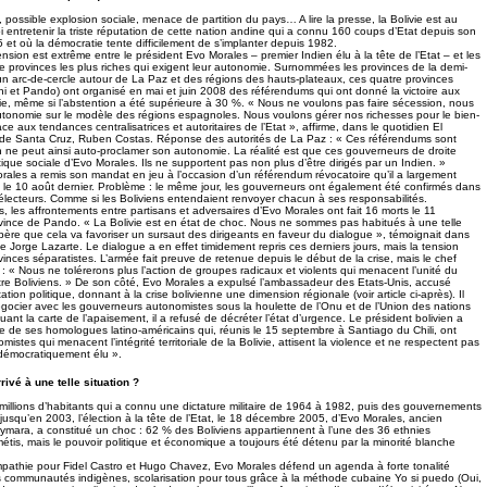
, possible explosion sociale, menace de partition du pays… A lire la presse, la Bolivie est au
 entretenir la triste réputation de cette nation andine qui a connu 160 coups d’Etat depuis son
t où la démocratie tente difficilement de s’implanter depuis 1982.
ension est extrême entre le président Evo Morales – premier Indien élu à la tête de l’Etat – et les
 provinces les plus riches qui exigent leur autonomie. Surnommées les provinces de la demi-
 un arc-de-cercle autour de La Paz et des régions des hauts-plateaux, ces quatre provinces
eni et Pando) ont organisé en mai et juin 2008 des référendums qui ont donné la victoire aux
ie, même si l’abstention a été supérieure à 30 %. « Nous ne voulons pas faire sécession, nous
tonomie sur le modèle des régions espagnoles. Nous voulons gérer nos richesses pour le bien-
ace aux tendances centralisatrices et autoritaires de l’Etat », affirme, dans le quotidien El
de Santa Cruz, Ruben Costas. Réponse des autorités de La Paz : « Ces référendums sont
n ne peut ainsi auto-proclamer son autonomie. La réalité est que ces gouverneurs de droite
tique sociale d’Evo Morales. Ils ne supportent pas non plus d’être dirigés par un Indien. »
ales a remis son mandat en jeu à l’occasion d’un référendum révocatoire qu’il a largement
 le 10 août dernier. Problème : le même jour, les gouverneurs ont également été confirmés dans
s électeurs. Comme si les Boliviens entendaient renvoyer chacun à ses responsabilités.
s, les affrontements entre partisans et adversaires d’Evo Morales ont fait 16 morts le 11
vince de Pando. « La Bolivie est en état de choc. Nous ne sommes pas habitués à une telle
spère que cela va favoriser un sursaut des dirigeants en faveur du dialogue », témoignait dans
 Jorge Lazarte. Le dialogue a en effet timidement repris ces derniers jours, mais la tension
vinces séparatistes. L’armée fait preuve de retenue depuis le début de la crise, mais le chef
: « Nous ne tolérerons plus l’action de groupes radicaux et violents qui menacent l’unité du
entre Boliviens. » De son côté, Evo Morales a expulsé l’ambassadeur des Etats-Unis, accusé
ation politique, donnant à la crise bolivienne une dimension régionale (voir article ci-après). Il
négocier avec les gouverneurs autonomistes sous la houlette de l’Onu et de l’Union des nations
nt la carte de l’apaisement, il a refusé de décréter l’état d’urgence. Le président bolivien a
e de ses homologues latino-américains qui, réunis le 15 septembre à Santiago du Chili, ont
stes qui menacent l’intégrité territoriale de la Bolivie, attisent la violence et ne respectent pas
t démocratiquement élu ».
ivé à une telle situation ?
illions d’habitants qui a connu une dictature militaire de 1964 à 1982, puis des gouvernements
x jusqu’en 2003, l’élection à la tête de l’Etat, le 18 décembre 2005, d’Evo Morales, ancien
 Aymara, a constitué un choc : 62 % des Boliviens appartiennent à l’une des 36 ethnies
étis, mais le pouvoir politique et économique a toujours été détenu par la minorité blanche
pathie pour Fidel Castro et Hugo Chavez, Evo Morales défend un agenda à forte tonalité
s communautés indigènes, scolarisation pour tous grâce à la méthode cubaine Yo si puedo (Oui,