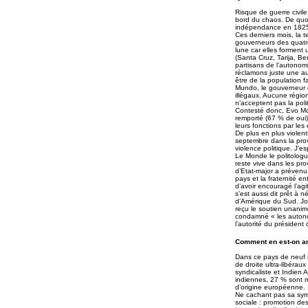
Risque de guerre civile
bord du chaos. De quoi
indépendance en 1825 e
Ces derniers mois, la t
gouverneurs des quatre
lune car elles forment
(Santa Cruz, Tarija, B
partisans de l’autonom
réclamons juste une au
être de la population f
Mundo, le gouverneur 
illégaux. Aucune régio
n’acceptent pas la poli
Contesté donc, Evo Mor
remporté (67 % de oui)
leurs fonctions par le
De plus en plus violent
septembre dans la pro
violence politique. J’e
Le Monde le politologue
reste vive dans les pro
d’Etat-major a prévenu 
pays et la fraternité 
d’avoir encouragé l’agit
s’est aussi dit prêt à 
d’Amérique du Sud. Joua
reçu le soutien unanim
condamné « les autonomi
l’autorité du présiden
Comment en est-on arr
Dans ce pays de neuf m
de droite ultra-libérau
syndicaliste et Indien
indiennes, 27 % sont m
d’origine européenne.
Ne cachant pas sa sym
sociale : promotion de