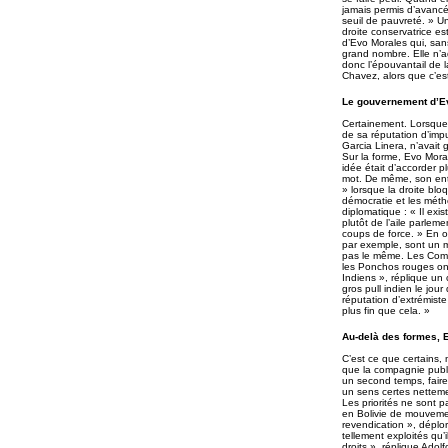
jamais permis d’avancé
seuil de pauvreté. » U
droite conservatrice est
d’Evo Morales qui, san
grand nombre. Elle n’a
donc l’épouvantail de 
Chavez, alors que c’es
Le gouvernement d’Evo
Certainement. Lorsque 
de sa réputation d’impu
Garcia Linera, n’avait 
Sur la forme, Evo Mora
idée était d’accorder p
mot. De même, son ento
» lorsque la droite blo
démocratie et les mét
diplomatique : « Il ex
plutôt de l’aile parlem
coups de force. » En o
par exemple, sont un m
pas le même. Les Comit
les Ponchos rouges ont
Indiens », réplique un
gros pull indien le jou
réputation d’extrémiste
plus fin que cela. »
Au-delà des formes, E
C’est ce que certains, 
que la compagnie publi
un second temps, faire
un sens certes netteme
Les priorités ne sont pa
en Bolivie de mouvemen
revendication », déplo
tellement exploités qu’
droits », réplique Ado