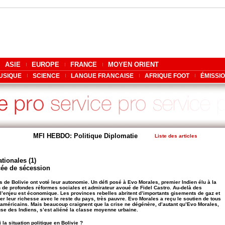
ASIE
EUROPE
FRANCE
MOYEN ORIENT
USIQUE
SCIENCE
LANGUE FRANCAISE
AFRIQUE FOOT
ÉMISSI
MFI HEBDO: Politique Diplomatie
Liste des articles
tionales (1)
cée de sécession
s de Bolivie ont voté leur autonomie. Un défi posé à Evo Morales, premier Indien élu à la
san de profondes réformes sociales et admirateur avoué de Fidel Castro. Au-delà des
, l’enjeu est économique. Les provinces rebelles abritent d’importants gisements de gaz et
er leur richesse avec le reste du pays, très pauvre. Evo Morales a reçu le soutien de tous
-américains. Mais beaucoup craignent que la crise ne dégénère, d’autant qu’Evo Morales,
use des Indiens, s’est aliéné la classe moyenne urbaine.
 la situation politique en Bolivie ?