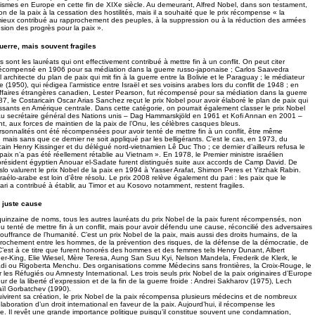
ismes en Europe en cette fin de XIXe siècle. Au demeurant, Alfred Nobel, dans son testament,
tion de la paix à la cessation des hostilités, mais il a souhaité que le prix récompense « la
mieux contribué au rapprochement des peuples, à la suppression ou à la réduction des armées
sion des progrès pour la paix ».
guerre, mais souvent fragiles
 sont les lauréats qui ont effectivement contribué à mettre fin à un conflit. On peut citer
écompensé en 1906 pour sa médiation dans la guerre russo-japonaise ; Carlos Saavedra
 architecte du plan de paix qui mit fin à la guerre entre la Bolivie et le Paraguay ; le médiateur
(1950), qui rédigea l’armistice entre Israël et ses voisins arabes lors du conflit de 1948 ; en
Affaires étrangères canadien, Lester Pearson, fut récompensé pour sa médiation dans la guerre
87, le Costaricain Oscar Arias Sanchez reçut le prix Nobel pour avoir élaboré le plan de paix qui
cessants en Amérique centrale. Dans cette catégorie, on pourrait également classer le prix Nobel
 au secrétaire général des Nations unis – Dag Hammarskjöld en 1961 et Kofi Annan en 2001 –
nt, aux forces de maintien de la paix de l’Onu, les célèbres casques bleus.
ersonnalités ont été récompensées pour avoir tenté de mettre fin à un conflit, être même
mais sans que ce dernier ne soit appliqué par les belligérants. C’est le cas, en 1973, du
cain Henry Kissinger et du délégué nord-vietnamien Lê Duc Tho ; ce dernier d’ailleurs refusa le
 paix n’a pas été réellement rétablie au Vietnam ». En 1978, le Premier ministre israélien
résident égyptien Anouar el-Sadate furent distingués suite aux accords de Camp David. De
lo valurent le prix Nobel de la paix en 1994 à Yasser Arafat, Shimon Peres et Yitzhak Rabin.
sraélo-arabe est loin d’être résolu. Le prix 2008 relève également du pari : les paix que le
aari a contribué à établir, au Timor et au Kosovo notamment, restent fragiles.
 juste cause
 quinzaine de noms, tous les autres lauréats du prix Nobel de la paix furent récompensés, non
ou tenté de mettre fin à un conflit, mais pour avoir défendu une cause, réconcilié des adversaires
souffrance de l’humanité. C’est un prix Nobel de la paix, mais aussi des droits humains, de la
pprochement entre les hommes, de la prévention des risques, de la défense de la démocratie, de
C’est à ce titre que furent honorés des hommes et des femmes tels Henry Dunant, Albert
her-King, Elie Wiesel, Mère Teresa, Aung San Suu Kyi, Nelson Mandela, Frederik de Klerk, le
di ou Rigoberta Menchu. Des organisations comme Médecins sans frontières, la Croix-Rouge, le
les Réfugiés ou Amnesty International. Les trois seuls prix Nobel de la paix originaires d’Europe
eur de la liberté d’expression et de la fin de la guerre froide : Andrei Sakharov (1975), Lech
ïl Gorbatchev (1990).
ivirent sa création, le prix Nobel de la paix récompensa plusieurs médecins et de nombreux
l’élaboration d’un droit international en faveur de la paix. Aujourd’hui, il récompense les
. Il revêt une grande importance politique puisqu’il constitue souvent une condamnation,