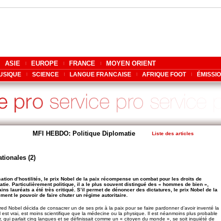
ASIE
EUROPE
FRANCE
MOYEN ORIENT
USIQUE
SCIENCE
LANGUE FRANCAISE
AFRIQUE FOOT
ÉMISSI
MFI HEBDO: Politique Diplomatie
Liste des articles
tionales (2)
sation d’hostilités, le prix Nobel de la paix récompense un combat pour les droits de
tie. Particulièrement politique, il a le plus souvent distingué des « hommes de bien »,
ins lauréats a été très critiqué. S’il permet de dénoncer des dictatures, le prix Nobel de la
ment le pouvoir de faire chuter un régime autoritaire.
red Nobel décida de consacrer un de ses prix à la paix pour se faire pardonner d’avoir inventé la
l est vrai, est moins scientifique que la médecine ou la physique. Il est néanmoins plus probable
 qui parlait cinq langues et se définissait comme un « citoyen du monde », se soit inquiété de