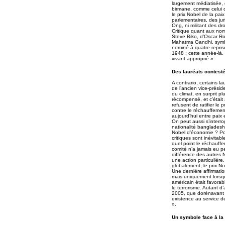
largement médiatisée, 
birmane, comme celui d
le prix Nobel de la pai
parlementaires, des jur
Ong, ni militant des d
Critique quant aux nomb
Steve Biko, d’Oscar Ro
Mahatma Gandhi, symbol
nominé à quatre repris
1948 ; cette année-là, 
vivant approprié ».
Des lauréats contest
A contrario, certains l
de l’ancien vice-présid
du climat, en surprit p
récompensé, et c’était
refusent de ratifier le
contre le réchauffement
aujourd’hui entre paix
On peut aussi s’interr
nationalité bangladeshie
Nobel d’économie ? Pour
critiques sont inévitab
quel point le réchauff
comité n’a jamais eu pe
différence des autres N
une action particulière
globalement, le prix N
Une dernière affirmati
mais uniquement lorsqu’
américain était favorab
le terrorisme. Autant d
2005, que dorénavant «
existence au service d
».
Un symbole face à la 