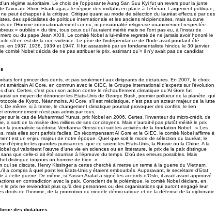
d’un régime autoritaire. Le choix de l’opposante Aung San Suu Kyi fut un revers pour la junte
e l’avocate Shirin Ebadi agaça le régime des mollahs en place à Téhéran. Largement politique,
x ne peut échapper à la critique. Critique quant au mode de sélection du lauréat effectué par des
istes, des spécialistes de politique internationale et les anciens récipiendaires, mais aucune
roits de l’Homme internationalement connu, ni personnalité religieuse unanimement respectée.
reux « oubliés » du titre, tous ceux qui l’auraient mérité mais ne l’ont pas eu, à l’instar de
mero ou du pape Jean XXIII. Le comité Nobel a lui-même regretté de ne jamais avoir honoré le
e s’il en est de la non-violence. Le père de l’indépendance de l’Inde avait pourtant été
es, en 1937, 1938, 1939 et 1947. Il fut assassiné par un fondamentaliste hindou le 30 janvier
le comité Nobel décida de ne pas attribuer le prix, estimant qu’« il n’y avait pas de candidat
és
auréats font grincer des dents, et pas seulement aux dirigeants de dictatures. En 2007, le choix
ent américain Al Gore, en commun avec le GIEC, le Groupe international d’experts sur l’évolution
lus d’un. Certes, c’est pour son action contre le réchauffement climatique qu’Al Gore fut
 aussi un moyen de dénoncer les Etats-Unis de George Bush, premier pollueur de la planète, qui
 protocole de Kyoto. Néanmoins, Al Gore, s’il est médiatique, n’est pas un acteur majeur de la lutte
. De même, si à terme, le changement climatique pourrait provoquer des conflits, le lien
 et environnement n’est pas admis par tous.
oger sur le cas de Muhammad Yunus, prix Nobel en 2006. Certes, l’inventeur du micro-crédit, de
, a sorti de la misère des milliers de ses concitoyens. Mais n’aurait-il pas plutôt mérité le prix
 la journaliste suédoise Verdianna Grossi qui suit les activités de la fondation Nobel : « Les
les, mais elles sont parfois faciles. En récompensant Al Gore et le GIEC, le comité Nobel affirme à
ement est un enjeu majeur de notre époque. Quel que soit le mode de sélection du lauréat, le
ur d’épingler les grandes puissances, que ce soient les Etats-Unis, la Russie ou la Chine. A la
obel qui valorisent l’œuvre d’une vie en sciences ou en littérature, le prix de la paix distingue
, sans que celle-ci ait été soumise à l’épreuve du temps. D’où des erreurs possibles. Mais
obel distingue toujours un homme de bien. »
on qui se discute. Henry Kissinger a certes cherché à mettre un terme à la guerre du Vietnam,
il a compris à quel point les Etats-Unis y étaient embourbés. Auparavant, le secrétaire d’Etat
le à cette guerre. De même, si Yasser Arafat a signé les accords d’Oslo, il avait avant approuvé
’actions en contradiction avec la paix. Conscient de la polémique, le comité Nobel déclara, en
 le prix ne reviendrait plus qu’à des personnes ou des organisations qui auront engagé leur
es droits de l’homme, de la promotion du modèle démocratique et de la défense de la diplomatie
force des dictatures