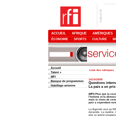
ACCUEIL
AFRIQUE
AMÉRIQUES
ÉCONOMIE
SPORTS
CULTURE
M
Accueil
Liste des rubriques
Talent +
MFI
14/10/2008
Banque de programmes
Questions interna
Habillage antenne
La paix a un prix
(MFI) Plus que la ces
l’homme et la démocra
mais le choix de certa
paix a cependant rare
La légende veut qu’Alf
dynamite. La matière, i
que ce grand voyageur,