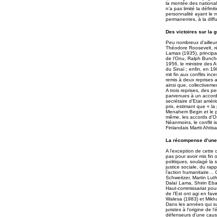
la montée des national
n’a pas limité la défini
personnalité ayant le 
permanentes, à la diffu
Des victoires sur la 
Peu nombreux d’ailleurs
Théodore Roosevelt, r
Lamas (1935), principal
de l’Onu, Ralph Bunche 
1956, le ministre des 
du Sinaï ; enfin, en 19
mit fin aux conflits in
remis à deux reprises
ainsi que, collectiveme
A trois reprises, des p
parvenues à un accord 
secrétaire d’Etat améri
prix, estimant que « la
Menahem Begin et le p
même, les accords d’Os
Néanmoins, le conflit i
Finlandais Martti Ahtis
La récompense d’une
A l’exception de cette
pas pour avoir mis fin 
politiques, soulagé la 
justice sociale, du ra
l’action humanitaire… 
Schweitzer, Martin Lut
Dalaï Lama, Shirin Eba
Haut-commissariat pour 
de l’Est ont agi en fav
Walesa (1983) et Mikha
Dans les années qui su
juristes à l’origine de 
défenseurs d’une cause