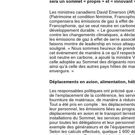
sera un sommet « propre » et « innovant 
Les ministres canadiens David Emerson (Affa
(Patrimoine et condition féminine, Francoph
compensera les émissions de gaz à effet de 
Francophonie, qui se veut neutre en carbone 
développement durable. « Le gouvernement d
contre les changements climatiques, a décl
les émissions de gaz à effet de serre asso
faisons montre de leadership en nous attaquan
souligné. « Nous sommes heureux de prendr
cet événement de manière à ce qu’il respecte l
soit neutre en carbone, a ajouté la ministre
celle adoptée au Sommet des dirigeants nord
ainsi qu’à celle des autres pays hôtes de man
envergure. »
Déplacements en avion, alimentation, héb
Les responsables politiques ont précisé que 
de l’emplacement de la conférence, les servic
fourniture de matériaux, de manière à réduir
Tout a été pris en compte : les déplacements 
leur personnel, les émissions liées au prog
déplacements en avion et le transport terrestr
installations du Sommet, les services aliment
pour toutes les délégations et leur personnel
exemple des générateurs et de l’équipement 
Selon les calculs effectués, quelque 1 600 