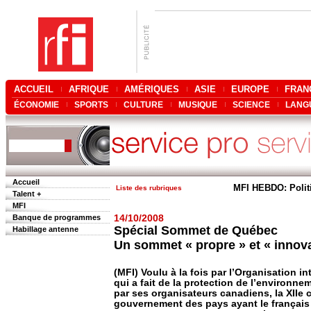
ACCUEIL
AFRIQUE
AMÉRIQUES
ASIE
EUROPE
FRAN
ÉCONOMIE
SPORTS
CULTURE
MUSIQUE
SCIENCE
LANG
Accueil
MFI HEBDO: Polit
Liste des rubriques
Talent +
MFI
Banque de programmes
14/10/2008
Spécial Sommet de Québec
Habillage antenne
Un sommet « propre » et « innov
(MFI) Voulu à la fois par l’Organisation i
qui a fait de la protection de l’environne
par ses organisateurs canadiens, la XIIe 
gouvernement des pays ayant le français 