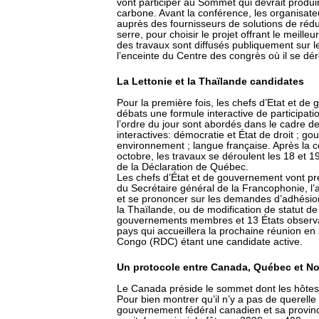
vont participer au Sommet qui devrait produ
carbone. Avant la conférence, les organisate
auprès des fournisseurs de solutions de rédu
serre, pour choisir le projet offrant le meilleu
des travaux sont diffusés publiquement sur l
l’enceinte du Centre des congrès où il se dér
La Lettonie et la Thaïlande candidates
Pour la première fois, les chefs d’Etat et d
débats une formule interactive de participation
l’ordre du jour sont abordés dans le cadre 
interactives: démocratie et État de droit ; g
environnement ; langue française. Après la cé
octobre, les travaux se déroulent les 18 et 19
de la Déclaration de Québec.
Les chefs d’État et de gouvernement vont pr
du Secrétaire général de la Francophonie, l’
et se prononcer sur les demandes d’adhésion 
la Thaïlande, ou de modification de statut de
gouvernements membres et 13 États observat
pays qui accueillera la prochaine réunion e
Congo (RDC) étant une candidate active.
Un protocole entre Canada, Québec et 
Le Canada préside le sommet dont les hôtes 
Pour bien montrer qu’il n’y a pas de querell
gouvernement fédéral canadien et sa provinc