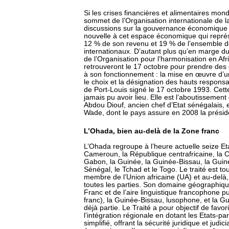
Si les crises financières et alimentaires mon
sommet de l’Organisation internationale de 
discussions sur la gouvernance économique 
nouvelle à cet espace économique qui repré
12 % de son revenu et 19 % de l’ensemble
internationaux. D’autant plus qu’en marge d
de l’Organisation pour l’harmonisation en Afri
retrouveront le 17 octobre pour prendre des d
à son fonctionnement : la mise en œuvre d
le choix et la désignation des hauts responsabl
de Port-Louis signé le 17 octobre 1993. Cett
jamais pu avoir lieu. Elle est l’aboutissement
Abdou Diouf, ancien chef d’Etat sénégalais, 
Wade, dont le pays assure en 2008 la présid
L’Ohada, bien au-delà de la Zone franc
L’Ohada regroupe à l’heure actuelle seize Eta
Cameroun, la République centrafricaine, la C
Gabon, la Guinée, la Guinée-Bissau, la Guinée
Sénégal, le Tchad et le Togo. Le traité est to
membre de l’Union africaine (UA) et au-delà
toutes les parties. Son domaine géographiqu
Franc et de l’aire linguistique francophone
franc), la Guinée-Bissau, lusophone, et la G
déjà partie. Le Traité a pour objectif de fa
l’intégration régionale en dotant les Etats-par
simplifié, offrant la sécurité juridique et jud