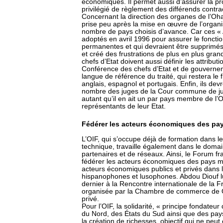
économiques. Il permet aussi d’assurer la p
privilégié de règlement des différends contra
Concernant la direction des organes de l’Ohada
prise peu après la mise en œuvre de l’organis
nombre de pays choisis d’avance. Car ces «
adoptés en avril 1996 pour assurer le fonct
permanentes et qui devraient être supprim
et créé des frustrations de plus en plus gr
chefs d’Etat doivent aussi définir les attribut
Conférence des chefs d’Etat et de gouverneme
langue de référence du traité, qui restera le 
anglais, espagnol et portugais. Enfin, ils de
nombre des juges de la Cour commune de jus
autant qu’il en ait un par pays membre de l’O
représentants de leur Etat.
Fédérer les acteurs économiques des p
L’OIF, qui s’occupe déjà de formation dans 
technique, travaille également dans le do
partenaires et de réseaux. Ainsi, le Forum f
fédérer les acteurs économiques des pays me
acteurs économiques publics et privés dans
hispanophones et lusophones. Abdou Diouf lu
dernier à la Rencontre internationale de la
organisée par la Chambre de commerce de Q
privé.
Pour l’OIF, la solidarité, « principe fondateu
du Nord, des États du Sud ainsi que des pa
la création de richesses, objectif qui ne peut