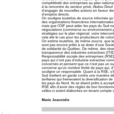
compétitivité des entreprises au plan national
à la rencontre du secteur privé, Abdou Diouf 
d’engager de nouvelles actions en faveur de
d’emplois directs.
On souligne toutefois de source informée qu
des organisations financières internationales
mais que l’OIF peut aider les pays du Sud n
négociations (commerce ou environnement p
stratégies sur le plan régional, voire interc
cela été le cas pour les producteurs de coton
On estime toutefois, de même source, que 
sont pas encore prêts à se doter d’une Socié
de solidarité du Québec. De même, des réserve
transparence des industries extractives (ITIE
Responsabilité sociale des entreprises (RSE)
pays qui n’ont pas d’industrie extractive co
concernés et pensent que ce n’est pas un suj
concerne qu’un nombre limité de pays qui, d’ai
souligne un responsable. Quant à la RSE, s’il
Sud mettent en garde contre une manière dé
tarifaires qui freineraient la diversification 
les pays du Nord. Ils se disent prêts à acce
RSE afin d’avoir des règles de bon fonctionn
celles-ci soient élaborées en tenant compte d
Marie Joannidis