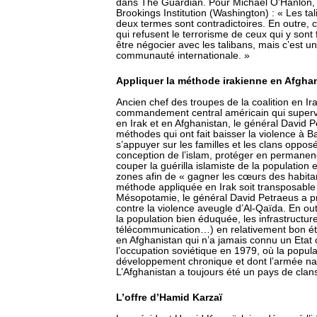
dans The Guardian. Pour Michael O’Hanlon, sp
Brookings Institution (Washington) : « Les ta
deux termes sont contradictoires. En outre, 
qui refusent le terrorisme de ceux qui y sont 
être négocier avec les talibans, mais c’est u
communauté internationale. »
Appliquer la méthode irakienne en Afgha
Ancien chef des troupes de la coalition en Ir
commandement central américain qui supervi
en Irak et en Afghanistan, le général David 
méthodes qui ont fait baisser la violence à 
s’appuyer sur les familles et les clans opposé
conception de l’islam, protéger en permanen
couper la guérilla islamiste de la population 
zones afin de « gagner les cœurs des habitan
méthode appliquée en Irak soit transposable
Mésopotamie, le général David Petraeus a pro
contre la violence aveugle d’Al-Qaïda. En outr
la population bien éduquée, les infrastructures
télécommunication…) en relativement bon état
en Afghanistan qui n’a jamais connu un Etat c
l’occupation soviétique en 1979, où la popul
développement chronique et dont l’armée nat
L’Afghanistan a toujours été un pays de clans,
L’offre d’Hamid Karzaï