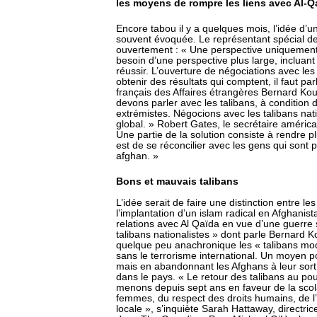
les moyens de rompre les liens avec Al-Q
Encore tabou il y a quelques mois, l’idée d’u
souvent évoquée. Le représentant spécial de 
ouvertement : « Une perspective uniquement 
besoin d’une perspective plus large, incluant
réussir. L’ouverture de négociations avec les
obtenir des résultats qui comptent, il faut pa
français des Affaires étrangères Bernard Kou
devons parler avec les talibans, à condition 
extrémistes. Négocions avec les talibans nati
global. » Robert Gates, le secrétaire américa
Une partie de la solution consiste à rendre p
est de se réconcilier avec les gens qui sont 
afghan. »
Bons et mauvais talibans
L’idée serait de faire une distinction entre l
l’implantation d’un islam radical en Afghanis
relations avec Al Qaïda en vue d’une guerre 
talibans nationalistes » dont parle Bernard
quelque peu anachronique les « talibans mod
sans le terrorisme international. Un moyen p
mais en abandonnant les Afghans à leur sort
dans le pays. « Le retour des talibans au pou
menons depuis sept ans en faveur de la scolari
femmes, du respect des droits humains, de l
locale », s’inquiète Sarah Hattaway, directri