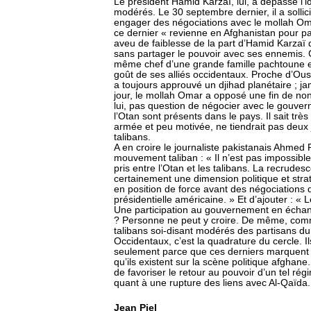
Le président Hamid Karzaï, lui, a dépassé l’i
modérés. Le 30 septembre dernier, il a sollic
engager des négociations avec le mollah Oma
ce dernier « revienne en Afghanistan pour par
aveu de faiblesse de la part d’Hamid Karzaï q
sans partager le pouvoir avec ses ennemis. Ce
même chef d’une grande famille pachtoune et
goût de ses alliés occidentaux. Proche d’O
a toujours approuvé un djihad planétaire ; ja
jour, le mollah Omar a opposé une fin de non
lui, pas question de négocier avec le gouver
l’Otan sont présents dans le pays. Il sait tr
armée et peu motivée, ne tiendrait pas deux
talibans.
A en croire le journaliste pakistanais Ahmed 
mouvement taliban : « Il n’est pas impossibl
pris entre l’Otan et les talibans. La recrude
certainement une dimension politique et strat
en position de force avant des négociations qu
présidentielle américaine. » Et d’ajouter : «
Une participation au gouvernement en échang
? Personne ne peut y croire. De même, commen
talibans soi-disant modérés des partisans du 
Occidentaux, c’est la quadrature du cercle. I
seulement parce que ces derniers marquent d
qu’ils existent sur la scène politique afghane.
de favoriser le retour au pouvoir d’un tel rég
quant à une rupture des liens avec Al-Qaïda.
Jean Piel