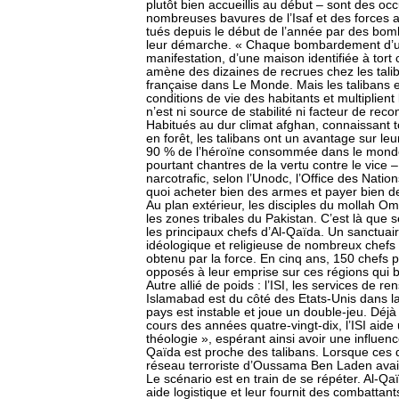
plutôt bien accueillis au début – sont des oc
nombreuses bavures de l’Isaf et des forces a
tués depuis le début de l’année par des bom
leur démarche. « Chaque bombardement d’u
manifestation, d’une maison identifiée à tort 
amène des dizaines de recrues chez les tali
française dans Le Monde. Mais les talibans 
conditions de vie des habitants et multiplient
n’est ni source de stabilité ni facteur de rec
Habitués au dur climat afghan, connaissant 
en forêt, les talibans ont un avantage sur leur
90 % de l’héroïne consommée dans le monde p
pourtant chantres de la vertu contre le vice –
narcotrafic, selon l’Unodc, l’Office des Natio
quoi acheter bien des armes et payer bien de
Au plan extérieur, les disciples du mollah O
les zones tribales du Pakistan. C’est là qu
les principaux chefs d’Al-Qaïda. Un sanctuair
idéologique et religieuse de nombreux chefs t
obtenu par la force. En cinq ans, 150 chefs 
opposés à leur emprise sur ces régions qui bo
Autre allié de poids : l’ISI, les services de r
Islamabad est du côté des Etats-Unis dans la l
pays est instable et joue un double-jeu. Déjà 
cours des années quatre-vingt-dix, l’ISI aide 
théologie », espérant ainsi avoir une influenc
Qaïda est proche des talibans. Lorsque ces d
réseau terroriste d’Oussama Ben Laden avait
Le scénario est en train de se répéter. Al-Qa
aide logistique et leur fournit des combattan