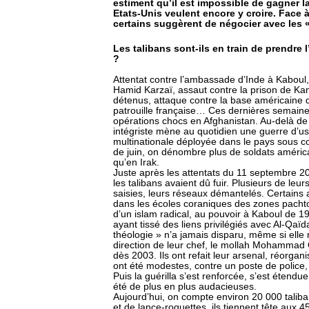
estiment qu’il est impossible de gagner la
Etats-Unis veulent encore y croire. Face à
certains suggèrent de négocier avec les «
Les talibans sont-ils en train de prendre
?
Attentat contre l’ambassade d’Inde à Kaboul, 
Hamid Karzaï, assaut contre la prison de Kan
détenus, attaque contre la base américaine
patrouille française… Ces dernières semaines,
opérations chocs en Afghanistan. Au-delà de c
intégriste mène au quotidien une guerre d’usur
multinationale déployée dans le pays sous 
de juin, on dénombre plus de soldats américa
qu’en Irak.
Juste après les attentats du 11 septembre 20
les talibans avaient dû fuir. Plusieurs de leu
saisies, leurs réseaux démantelés. Certains
dans les écoles coraniques des zones pacht
d’un islam radical, au pouvoir à Kaboul de 19
ayant tissé des liens privilégiés avec Al-Qaïda
théologie » n’a jamais disparu, même si elle 
direction de leur chef, le mollah Mohammad 
dès 2003. Ils ont refait leur arsenal, réorga
ont été modestes, contre un poste de police, 
Puis la guérilla s’est renforcée, s’est éten
été de plus en plus audacieuses.
Aujourd’hui, on compte environ 20 000 taliba
et de lance-roquettes, ils tiennent tête aux 4