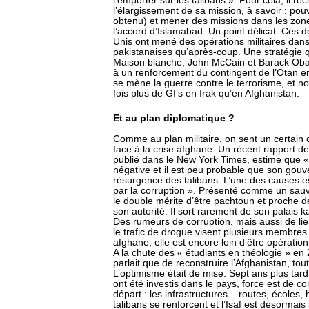
l’emporter sur les talibans ». Pour cela, il
l’élargissement de sa mission, à savoir : pouvoi
obtenu) et mener des missions dans les zon
l’accord d’Islamabad. Un point délicat. Ces 
Unis ont mené des opérations militaires dans l
pakistanaises qu’après-coup. Une stratégie 
Maison blanche, John McCain et Barack Obam
à un renforcement du contingent de l’Otan en
se mène la guerre contre le terrorisme, et non
fois plus de GI’s en Irak qu’en Afghanistan.
Et au plan diplomatique ?
Comme au plan militaire, on sent un certai
face à la crise afghane. Un récent rapport 
publié dans le New York Times, estime que « 
négative et il est peu probable que son gou
résurgence des talibans. L’une des causes es
par la corruption ». Présenté comme un sauve
le double mérite d’être pachtoun et proche d
son autorité. Il sort rarement de son palais
Des rumeurs de corruption, mais aussi de lie
le trafic de drogue visent plusieurs membre
afghane, elle est encore loin d’être opération
A la chute des « étudiants en théologie » en
parlait que de reconstruire l’Afghanistan, tou
L’optimisme était de mise. Sept ans plus tard,
ont été investis dans le pays, force est de c
départ : les infrastructures – routes, écoles,
talibans se renforcent et l’Isaf est désorm