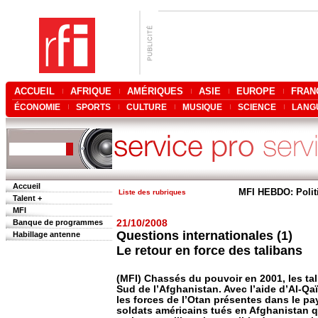
ACCUEIL
AFRIQUE
AMÉRIQUES
ASIE
EUROPE
FRAN
ÉCONOMIE
SPORTS
CULTURE
MUSIQUE
SCIENCE
LANG
Accueil
MFI HEBDO: Polit
Liste des rubriques
Talent +
MFI
Banque de programmes
21/10/2008
Questions internationales (1)
Habillage antenne
Le retour en force des talibans
(MFI) Chassés du pouvoir en 2001, les tal
Sud de l’Afghanistan. Avec l’aide d’Al-Qaï
les forces de l’Otan présentes dans le p
soldats américains tués en Afghanistan q