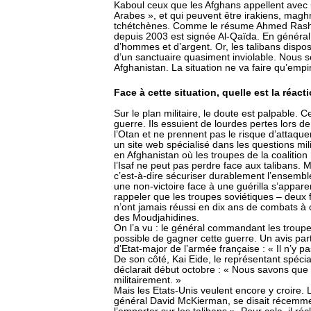
Kaboul ceux que les Afghans appellent avec 
Arabes », et qui peuvent être irakiens, maghr
tchétchènes. Comme le résume Ahmed Rashid 
depuis 2003 est signée Al-Qaïda. En général,
d’hommes et d’argent. Or, les talibans dispo
d’un sanctuaire quasiment inviolable. Nous 
Afghanistan. La situation ne va faire qu’empi
Face à cette situation, quelle est la réac
Sur le plan militaire, le doute est palpable. C
guerre. Ils essuient de lourdes pertes lors d
l’Otan et ne prennent pas le risque d’attaque
un site web spécialisé dans les questions mili
en Afghanistan où les troupes de la coalitio
l’Isaf ne peut pas perdre face aux talibans. 
c’est-à-dire sécuriser durablement l’ensembl
une non-victoire face à une guérilla s’appare
rappeler que les troupes soviétiques – deux f
n’ont jamais réussi en dix ans de combats à c
des Moudjahidines.
On l’a vu : le général commandant les troupe
possible de gagner cette guerre. Un avis par
d’Etat-major de l’armée française : « Il n’y pa
De son côté, Kai Eide, le représentant spécia
déclarait début octobre : « Nous savons qu
militairement. »
Mais les Etats-Unis veulent encore y croire. 
général David McKierman, se disait récemme