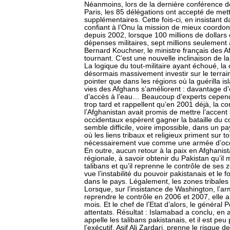
Néanmoins, lors de la dernière conférence d
Paris, les 85 délégations ont accepté de mettr
supplémentaires. Cette fois-ci, en insistant 
confiant à l’Onu la mission de mieux coordonne
depuis 2002, lorsque 100 millions de dollars 
dépenses militaires, sept millions seulement a
Bernard Kouchner, le ministre français des Affa
tournant. C’est une nouvelle inclinaison de la
La logique du tout-militaire ayant échoué, l
désormais massivement investir sur le terrain
pointer que dans les régions où la guérilla is
vies des Afghans s’améliorent : davantage d’é
d’accès à l’eau… Beaucoup d’experts cependant
trop tard et rappellent qu’en 2001 déjà, la c
l’Afghanistan avait promis de mettre l’accent
occidentaux espèrent gagner la bataille du 
semble difficile, voire impossible, dans un 
où les liens tribaux et religieux priment sur 
nécessairement vue comme une armée d’occ
En outre, aucun retour à la paix en Afghanis
régionale, à savoir obtenir du Pakistan qu’il 
talibans et qu’il reprenne le contrôle de ses z
vue l’instabilité du pouvoir pakistanais et le 
dans le pays. Légalement, les zones tribales
Lorsque, sur l’insistance de Washington, l’a
reprendre le contrôle en 2006 et 2007, elle
mois. Et le chef de l’Etat d’alors, le général
attentats. Résultat : Islamabad a conclu, en 
appelle les talibans pakistanais, et il est p
l’exécutif, Asif Ali Zardari, prenne le risque 