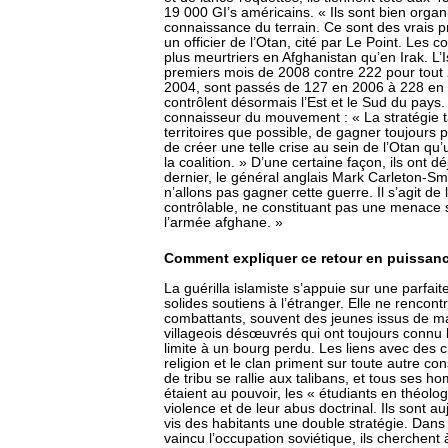
19 000 GI’s américains. « Ils sont bien organi
connaissance du terrain. Ce sont des vrais pr
un officier de l’Otan, cité par Le Point. Les
plus meurtriers en Afghanistan qu’en Irak. L
premiers mois de 2008 contre 222 pour tout 
2004, sont passés de 127 en 2006 à 228 en 2
contrôlent désormais l’Est et le Sud du pays.
connaisseur du mouvement : « La stratégie ta
territoires que possible, de gagner toujours p
de créer une telle crise au sein de l’Otan qu
la coalition. » D’une certaine façon, ils ont dé
dernier, le général anglais Mark Carleton-Sm
n’allons pas gagner cette guerre. Il s’agit de
contrôlable, ne constituant pas une menace 
l’armée afghane. »
Comment expliquer ce retour en puissanc
La guérilla islamiste s’appuie sur une parfai
solides soutiens à l’étranger. Elle ne rencont
combattants, souvent des jeunes issus de m
villageois désœuvrés qui ont toujours connu l
limite à un bourg perdu. Les liens avec des c
religion et le clan priment sur toute autre co
de tribu se rallie aux talibans, et tous ses ho
étaient au pouvoir, les « étudiants en théolo
violence et de leur abus doctrinal. Ils sont au
vis des habitants une double stratégie. Dan
vaincu l’occupation soviétique, ils cherchent 