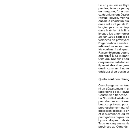
Le 26 juin dernier, l’h
paroles, terre de parta
en nengone, l’une des 
calédoniens ont égale
Hymne, devise, monnaie
encore à choisir un dr
dans cet archipel de l’
longtemps vus confisque
dans la région à la fin
lorsque les affrontemen
26 juin 1988 sous les 
violences en prévoyant
l’organisation dans le
référendum se sont réve
Ne voulant ni vainqueur
Rassemblement pour la 
approuvé à 72 % par r
terre aux Kanaks et aux
citoyenneté calédonienn
il prévoit des changem
destin commun à notre 
décidera si ce destin 
Quels sont ces chang
Ces changements font d
ni un département ni un
rapproche de la Polynés
Constitution française.
La Nouvelle-Calédonie –
pour donner aux Kanaks 
beaucoup investi pour 
progressivement transfé
protection sociale, d’e
et la surveillance du 
prérogatives régalienne
hymne, drapeau, devise
Tous les cinq ans se ti
provinces au Congrès, l