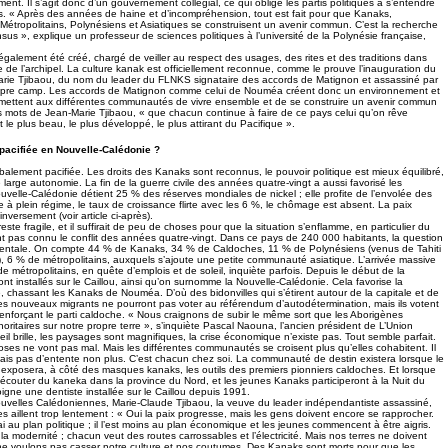
t. Il s’agit donc d’un gouvernement collégial, ce qui oblige les partis politiques à s’entendre
s. « Après des années de haine et d’incompréhension, tout est fait pour que Kanaks,
Métropolitains, Polynésiens et Asiatiques se construisent un avenir commun. C’est la recherche
s », explique un professeur de sciences politiques à l’université de la Polynésie française,
galement été créé, chargé de veiller au respect des usages, des rites et des traditions dans
 de l’archipel. La culture kanak est officiellement reconnue, comme le prouve l’inauguration du
arie Tjibaou, du nom du leader du FLNKS signataire des accords de Matignon et assassiné par
ropre camp. Les accords de Matignon comme celui de Nouméa créent donc un environnement et
ermettent aux différentes communautés de vivre ensemble et de se construire un avenir commun
es mots de Jean-Marie Tjibaou, « que chacun continue à faire de ce pays celui qu’on rêve
st le plus beau, le plus développé, le plus attirant du Pacifique ».
 pacifiée en Nouvelle-Calédonie ?
obalement pacifiée. Les droits des Kanaks sont reconnus, le pouvoir politique est mieux équilibré,
arge autonomie. La fin de la guerre civile des années quatre-vingt a aussi favorisé les
uvelle-Calédonie détient 25 % des réserves mondiales de nickel ; elle profite de l’envolée des
ne à plein régime, le taux de croissance flirte avec les 6 %, le chômage est absent. La paix
inversement (voir article ci-après).
este fragile, et il suffirait de peu de choses pour que la situation s’enflamme, en particulier du
ont pas connu le conflit des années quatre-vingt. Dans ce pays de 240 000 habitants, la question
entale. On compte 44 % de Kanaks, 34 % de Caldoches, 11 % de Polynésiens (venus de Tahiti
), 6 % de métropolitains, auxquels s’ajoute une petite communauté asiatique. L’arrivée massive
 métropolitains, en quête d’emplois et de soleil, inquiète parfois. Depuis le début de la
t installés sur le Caillou, ainsi qu’on surnomme la Nouvelle-Calédonie. Cela favorise la
e, chassant les Kanaks de Nouméa. D’où des bidonvilles qui s’étirent autour de la capitale et de
. Ces nouveaux migrants ne pourront pas voter au référendum d’autodétermination, mais ils votent
 renforçant le parti caldoche. « Nous craignons de subir le même sort que les Aborigènes
inoritaires sur notre propre terre », s’inquiète Pascal Naouna, l’ancien président de L’Union
il brille, les paysages sont magnifiques, la crise économique n’existe pas. Tout semble parfait.
hoses ne vont pas mal. Mais les différentes communautés se croisent plus qu’elles cohabitent. Il
 mais pas d’entente non plus. C’est chacun chez soi. La communauté de destin existera lorsque le
u exposera, à côté des masques kanaks, les outils des premiers pionniers caldoches. Et lorsque
t écouter du kaneka dans la province du Nord, et les jeunes Kanaks participeront à la Nuit du
gne une dentiste installée sur le Caillou depuis 1991.
uvelles Calédoniennes, Marie-Claude Tjibaou, la veuve du leader indépendantiste assassiné,
es aillent trop lentement : « Oui la paix progresse, mais les gens doivent encore se rapprocher.
ai au plan politique ; il l’est moins au plan économique et les jeunes commencent à être aigris.
 modernité ; chacun veut des routes carrossables et l’électricité. Mais nos terres ne doivent
ne voulons pas casser notre culture et nos coutumes. Des Kanaks sont morts pour que les