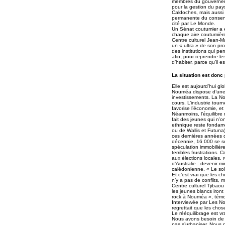
membres du gouvernemen
pour la gestion du pay
Caldoches, mais aussi 
permanente du consensu
cité par Le Monde.
Un Sénat coutumier a é
chaque aire coutumière
Centre culturel Jean-M
un « ultra » de son p
des institutions qui p
afin, pour reprendre l
d’habiter, parce qu’il e
La situation est donc
Elle est aujourd’hui gl
Nouméa dispose d’une l
investissements. La No
cours. L’industrie tour
favorise l’économie, et 
Néanmoins, l’équilibre r
fait des jeunes qui n’
ethnique reste fondam
ou de Wallis et Futuna
ces dernières années de
décennie, 16 000 se son
spéculation immobilièr
terribles frustrations
aux élections locales,
d’Australie : devenir m
calédonienne. « Le sole
Et c’est vrai que les c
n’y a pas de conflits,
Centre culturel Tjibao
les jeunes blancs iron
rock à Nouméa », témoi
Interviewée par Les No
regrettait que les chos
Le rééquilibrage est vr
Nous avons besoin de la
pas s’urbaniser. Nous 