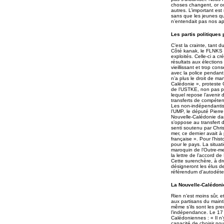
choses changent, or on
autres. L’important est
sans que les jeunes qu
n’entendait pas nos ap
Les partis politiques
C’est la crainte, tan
Côté kanak, le FLNKS e
exploités. Celle-ci a c
résultats aux élection
vieillissant et trop c
avec la police pendant
n’a plus le droit de ma
Calédonie », proteste 
de l’USTKE, non pas pa
lequel repose l’avenir
transferts de compéte
Les non-indépendantist
l’UMP, le député Pierre
Nouvelle-Calédonie dans
s’oppose au transfert 
senti soutenu par Chris
mer, ce dernier avait à
française ». Pour l’hi
pour le pays. La situati
maroquin de l’Outre-mer
la lettre de l’accord d
Cette surenchère, à dr
désigneront les élus d
référendum d’autodéter
La Nouvelle-Calédoni
Rien n’est moins sûr, e
aux partisans du maint
même s’ils sont les pre
l’indépendance. Le 17 
Calédoniennes : « Il n’
capacité de choisir no