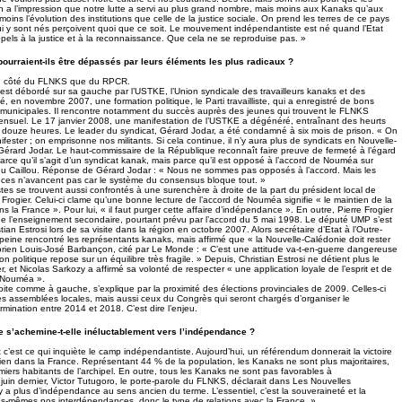
 a l’impression que notre lutte a servi au plus grand nombre, mais moins aux Kanaks qu’aux
 moins l’évolution des institutions que celle de la justice sociale. On prend les terres de ce pays
i y sont nés perçoivent quoi que ce soit. Le mouvement indépendantiste est né quand l’Etat
pels à la justice et à la reconnaissance. Que cela ne se reproduise pas. »
 pourraient-ils être dépassés par leurs éléments les plus radicaux ?
t du côté du FLNKS que du RPCR.
st débordé sur sa gauche par l’USTKE, l’Union syndicale des travailleurs kanaks et des
réé, en novembre 2007, une formation politique, le Parti travailliste, qui a enregistré de bons
s municipales. Il rencontre notamment du succès auprès des jeunes qui trouvent le FLNKS
onsensuel. Le 17 janvier 2008, une manifestation de l’USTKE a dégénéré, entraînant des heurts
 douze heures. Le leader du syndicat, Gérard Jodar, a été condamné à six mois de prison. « On
nifester ; on emprisonne nos militants. Si cela continue, il n’y aura plus de syndicats en Nouvelle-
Gérard Jodar. Le haut-commissaire de la République reconnaît faire preuve de fermeté à l’égard
rce qu’il s’agit d’un syndicat kanak, mais parce qu’il est opposé à l’accord de Nouméa sur
 du Caillou. Réponse de Gérard Jodar : « Nous ne sommes pas opposés à l’accord. Mais les
nces n’avancent pas car le système du consensus bloque tout. »
es se trouvent aussi confrontés à une surenchère à droite de la part du président local de
 Frogier. Celui-ci clame qu’une bonne lecture de l’accord de Nouméa signifie « le maintien de la
 la France ». Pour lui, « il faut purger cette affaire d’indépendance ». En outre, Pierre Frogier
de l’enseignement secondaire, pourtant prévu par l’accord du 5 mai 1998. Le député UMP s’est
tian Estrosi lors de sa visite dans la région en octobre 2007. Alors secrétaire d’Etat à l’Outre-
 peine rencontré les représentants kanaks, mais affirmé que « la Nouvelle-Calédonie doit rester
storien Louis-José Barbançon, cité par Le Monde : « C’est une attitude va-t-en-guerre dangereuse
on politique repose sur un équilibre très fragile. » Depuis, Christian Estrosi ne détient plus le
, et Nicolas Sarkozy a affirmé sa volonté de respecter « une application loyale de l’esprit et de
e Nouméa ».
oite comme à gauche, s’explique par la proximité des élections provinciales de 2009. Celles-ci
es assemblées locales, mais aussi ceux du Congrès qui seront chargés d’organiser le
mination entre 2014 et 2018. C’est dire l’enjeu.
e s’achemine-t-elle inéluctablement vers l’indépendance ?
t c’est ce qui inquiète le camp indépendantiste. Aujourd’hui, un référendum donnerait la victoire
ien dans la France. Représentant 44 % de la population, les Kanaks ne sont plus majoritaires,
miers habitants de l’archipel. En outre, tous les Kanaks ne sont pas favorables à
juin dernier, Victor Tutugoro, le porte-parole du FLNKS, déclarait dans Les Nouvelles
y a plus d’indépendance au sens ancien du terme. L’essentiel, c’est la souveraineté et la
us-mêmes nos interdépendances, donc le type de relations avec la France. »