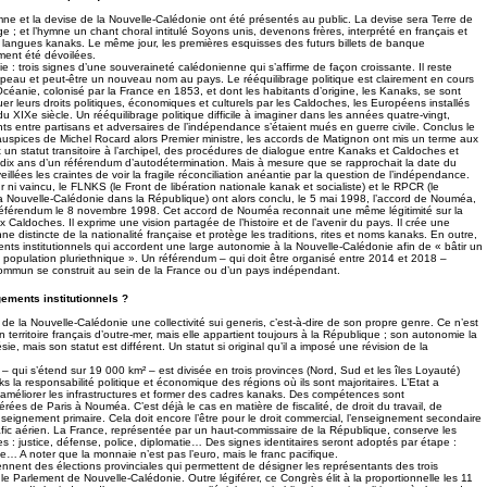
ymne et la devise de la Nouvelle-Calédonie ont été présentés au public. La devise sera Terre de
ge ; et l’hymne un chant choral intitulé Soyons unis, devenons frères, interprété en français et
langues kanaks. Le même jour, les premières esquisses des futurs billets de banque
ment été dévoilées.
 : trois signes d’une souveraineté calédonienne qui s’affirme de façon croissante. Il reste
apeau et peut-être un nouveau nom au pays. Le rééquilibrage politique est clairement en cours
Océanie, colonisé par la France en 1853, et dont les habitants d’origine, les Kanaks, se sont
r leurs droits politiques, économiques et culturels par les Caldoches, les Européens installés
 du XIXe siècle. Un rééquilibrage politique difficile à imaginer dans les années quatre-vingt,
ts entre partisans et adversaires de l’indépendance s’étaient mués en guerre civile. Conclus le
auspices de Michel Rocard alors Premier ministre, les accords de Matignon ont mis un terme aux
 un statut transitoire à l’archipel, des procédures de dialogue entre Kanaks et Caldoches et
s dix ans d’un référendum d’autodétermination. Mais à mesure que se rapprochait la date du
illées les craintes de voir la fragile réconciliation anéantie par la question de l’indépendance.
 ni vaincu, le FLNKS (le Front de libération nationale kanak et socialiste) et le RPCR (le
Nouvelle-Calédonie dans la République) ont alors conclu, le 5 mai 1998, l’accord de Nouméa,
éférendum le 8 novembre 1998. Cet accord de Nouméa reconnait une même légitimité sur la
 Caldoches. Il exprime une vision partagée de l’histoire et de l’avenir du pays. Il crée une
e distincte de la nationalité française et protège les traditions, rites et noms kanaks. En outre,
ents institutionnels qui accordent une large autonomie à la Nouvelle-Calédonie afin de « bâtir un
population pluriethnique ». Un référendum – qui doit être organisé entre 2014 et 2018 –
commun se construit au sein de la France ou d’un pays indépendant.
ements institutionnels ?
e la Nouvelle-Calédonie une collectivité sui generis, c’est-à-dire de son propre genre. Ce n’est
 territoire français d’outre-mer, mais elle appartient toujours à la République ; son autonomie la
ie, mais son statut est différent. Un statut si original qu’il a imposé une révision de la
 qui s’étend sur 19 000 km² – est divisée en trois provinces (Nord, Sud et les îles Loyauté)
la responsabilité politique et économique des régions où ils sont majoritaires. L’Etat a
améliorer les infrastructures et former des cadres kanaks. Des compétences sont
rées de Paris à Nouméa. C’est déjà le cas en matière de fiscalité, de droit du travail, de
nseignement primaire. Cela doit encore l’être pour le droit commercial, l’enseignement secondaire
trafic aérien. La France, représentée par un haut-commissaire de la République, conserve les
s : justice, défense, police, diplomatie… Des signes identitaires seront adoptés par étape :
… A noter que la monnaie n’est pas l’euro, mais le franc pacifique.
ennent des élections provinciales qui permettent de désigner les représentants des trois
e Parlement de Nouvelle-Calédonie. Outre légiférer, ce Congrès élit à la proportionnelle les 11