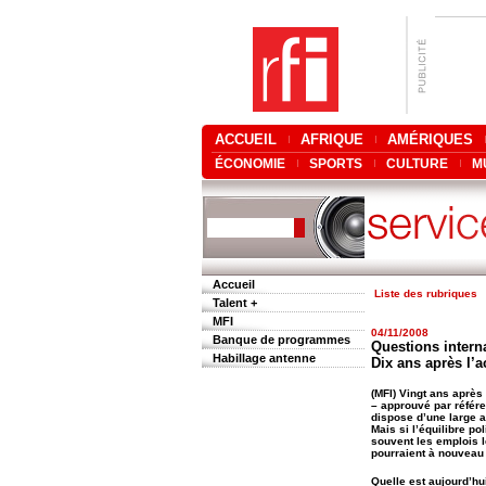
ACCUEIL
AFRIQUE
AMÉRIQUES
ÉCONOMIE
SPORTS
CULTURE
M
Accueil
Liste des rubriques
Talent +
MFI
04/11/2008
Banque de programmes
Questions interna
Habillage antenne
Dix ans après l’
(MFI) Vingt ans aprè
– approuvé par référe
dispose d’une large a
Mais si l’équilibre p
souvent les emplois l
pourraient à nouveau
Quelle est aujourd’hui