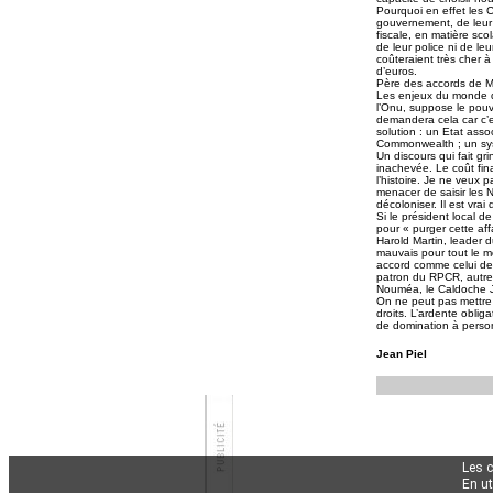
Pourquoi en effet les C
gouvernement, de leur 
fiscale, en matière scol
de leur police ni de le
coûteraient très cher à
d’euros.
Père des accords de M
Les enjeux du monde d’
l’Onu, suppose le pouv
demandera cela car c’es
solution : un Etat ass
Commonwealth ; un sy
Un discours qui fait gr
inachevée. Le coût finan
l’histoire. Je ne veux 
menacer de saisir les N
décoloniser. Il est vra
Si le président local d
pour « purger cette af
Harold Martin, leader 
mauvais pour tout le mo
accord comme celui de 
patron du RPCR, autre
Nouméa, le Caldoche Ja
On ne peut pas mettre 
droits. L’ardente oblig
de domination à perso
Jean Piel
Les 
En ut