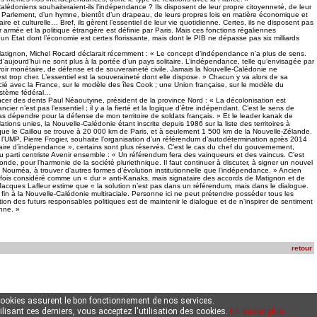
alédoniens souhaiteraient-ils l’indépendance ? Ils disposent de leur propre citoyenneté, de leur
Parlement, d’un hymne, bientôt d’un drapeau, de leurs propres lois en matière économique et
aire et culturelle… Bref, ils gèrent l’essentiel de leur vie quotidienne. Certes, ils ne disposent pas
ur armée et la politique étrangère est définie par Paris. Mais ces fonctions régaliennes
 un Etat dont l’économie est certes florissante, mais dont le PIB ne dépasse pas six milliards
atignon, Michel Rocard déclarait récemment : « Le concept d’indépendance n’a plus de sens.
aujourd’hui ne sont plus à la portée d’un pays solitaire. L’indépendance, telle qu’envisagée par
oir monétaire, de défense et de souveraineté civile. Jamais la Nouvelle-Calédonie ne
t trop cher. L’essentiel est la souveraineté dont elle dispose. » Chacun y va alors de sa
ocié avec la France, sur le modèle des îles Cook ; une Union française, sur le modèle du
stème fédéral…
incer des dents Paul Néaoutyine, président de la province Nord : « La décolonisation est
cier n’est pas l’essentiel ; il y a la fierté et la logique d’être indépendant. C’est le sens de
pas dépendre pour la défense de mon territoire de soldats français. » Et le leader kanak de
ations unies, la Nouvelle-Calédonie étant inscrite depuis 1986 sur la liste des territoires à
i que le Caillou se trouve à 20 000 km de Paris, et à seulement 1 500 km de la Nouvelle-Zélande.
e l’UMP, Pierre Frogier, souhaite l’organisation d’un référendum d’autodétermination après 2014
faire d’indépendance », certains sont plus réservés. C’est le cas du chef du gouvernement,
du parti centriste Avenir ensemble : « Un référendum fera des vainqueurs et des vaincus. C’est
nde, pour l’harmonie de la société pluriethnique. Il faut continuer à discuter, à signer un nouvel
Nouméa, à trouver d’autres formes d’évolution institutionnelle que l’indépendance. » Ancien
fois considéré comme un « dur » anti-Kanaks, mais signataire des accords de Matignon et de
cques Lafleur estime que « la solution n’est pas dans un référendum, mais dans le dialogue.
fin à la Nouvelle-Calédonie multiraciale. Personne ici ne peut prétendre posséder tous les
ation des futurs responsables politiques est de maintenir le dialogue et de n’inspirer de sentiment
nne. »
retour
cookies assurent le bon fonctionnement de nos services.
ilisant ces derniers, vous acceptez l'utilisation des cookies.
En savoir plus...