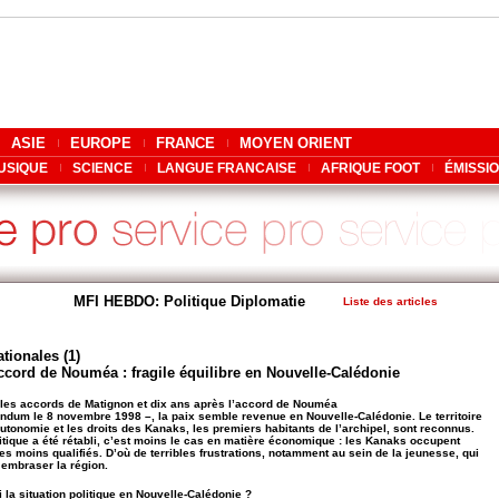
ASIE
EUROPE
FRANCE
MOYEN ORIENT
USIQUE
SCIENCE
LANGUE FRANCAISE
AFRIQUE FOOT
ÉMISSI
MFI HEBDO: Politique Diplomatie
Liste des articles
tionales (1)
accord de Nouméa : fragile équilibre en Nouvelle-Calédonie
s les accords de Matignon et dix ans après l’accord de Nouméa
ndum le 8 novembre 1998 –, la paix semble revenue en Nouvelle-Calédonie. Le territoire
utonomie et les droits des Kanaks, les premiers habitants de l’archipel, sont reconnus.
olitique a été rétabli, c’est moins le cas en matière économique : les Kanaks occupent
es moins qualifiés. D’où de terribles frustrations, notamment au sein de la jeunesse, qui
 embraser la région.
 la situation politique en Nouvelle-Calédonie ?