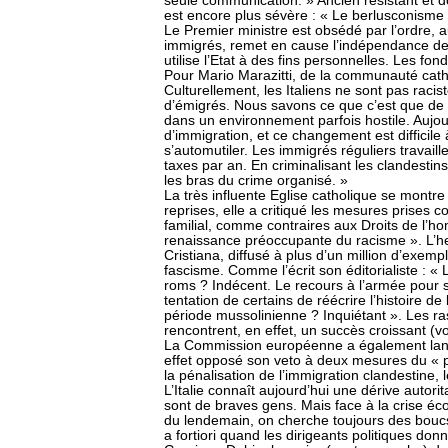
seule communication. » Ancien résistant et d
est encore plus sévère : « Le berlusconisme
Le Premier ministre est obsédé par l’ordre, a
immigrés, remet en cause l’indépendance des 
utilise l’Etat à des fins personnelles. Les fo
Pour Mario Marazitti, de la communauté catho
Culturellement, les Italiens ne sont pas rac
d’émigrés. Nous savons ce que c’est que de to
dans un environnement parfois hostile. Auj
d’immigration, et ce changement est difficile 
s’automutiler. Les immigrés réguliers travaille
taxes par an. En criminalisant les clandestin
les bras du crime organisé. »
La très influente Eglise catholique se montre 
reprises, elle a critiqué les mesures prises 
familial, comme contraires aux Droits de l
renaissance préoccupante du racisme ». L’h
Cristiana, diffusé à plus d’un million d’exemp
fascisme. Comme l’écrit son éditorialiste : « 
roms ? Indécent. Le recours à l’armée pour sé
tentation de certains de réécrire l’histoire d
période mussolinienne ? Inquiétant ». Les
rencontrent, en effet, un succès croissant (voi
La Commission européenne a également lanc
effet opposé son veto à deux mesures du « p
la pénalisation de l’immigration clandestine, 
L’Italie connaît aujourd’hui une dérive autori
sont de braves gens. Mais face à la crise éc
du lendemain, on cherche toujours des boucs é
a fortiori quand les dirigeants politiques do