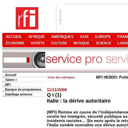
ACCUEIL
AFRIQUE
AMÉRIQUES
ASIE
EUROPE
FRAN
ÉCONOMIE
SPORTS
CULTURE
MUSIQUE
SCIENCE
LANG
Accueil
MFI HEBDO: Polit
Liste des rubriques
Talent +
MFI
Banque de programmes
11/11/2008
Q I (1)
Habillage antenne
Italie : la dérive autoritaire
(MFI) Remise en cause de l’indépendance
contre les immigrés, sécurité publique as
incidents racistes… Six mois après le ret
l’Italie semble connaître une dérive autor