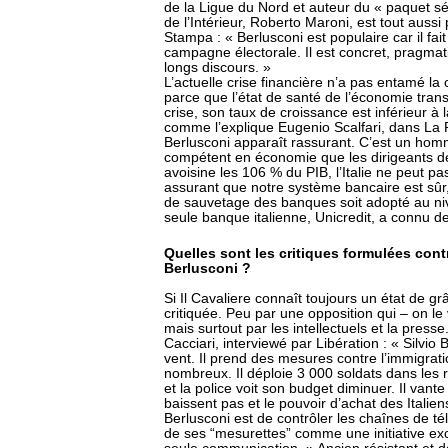
de la Ligue du Nord et auteur du « paquet séc
de l’Intérieur, Roberto Maroni, est tout aussi 
Stampa : « Berlusconi est populaire car il fait
campagne électorale. Il est concret, pragmati
longs discours. »
L’actuelle crise financière n’a pas entamé la c
parce que l’état de santé de l’économie trans
crise, son taux de croissance est inférieur 
comme l’explique Eugenio Scalfari, dans La 
Berlusconi apparaît rassurant. C’est un homme 
compétent en économie que les dirigeants de 
avoisine les 106 % du PIB, l’Italie ne peut pas
assurant que notre système bancaire est sûr,
de sauvetage des banques soit adopté au ni
seule banque italienne, Unicredit, a connu de 
Quelles sont les critiques formulées contr
Berlusconi ?
Si Il Cavaliere connaît toujours un état de gr
critiquée. Peu par une opposition qui – on l
mais surtout par les intellectuels et la press
Cacciari, interviewé par Libération : « Silvio
vent. Il prend des mesures contre l’immigrati
nombreux. Il déploie 3 000 soldats dans les ru
et la police voit son budget diminuer. Il vante
baissent pas et le pouvoir d’achat des Italie
Berlusconi est de contrôler les chaînes de té
de ses “mesurettes” comme une initiative exc