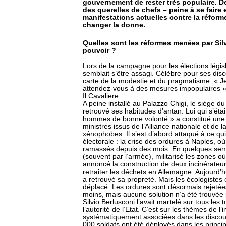
gouvernement de rester très populaire. De
des querelles de chefs – peine à se faire
manifestations actuelles contre la réfor
changer la donne.
Quelles sont les réformes menées par Sil
pouvoir ?
Lors de la campagne pour les élections législa
semblait s’être assagi. Célèbre pour ses disco
carte de la modestie et du pragmatisme. « J
attendez-vous à des mesures impopulaires »,
Il Cavaliere.
A peine installé au Palazzo Chigi, le siège d
retrouvé ses habitudes d’antan. Lui qui s’éta
hommes de bonne volonté » a constitué une é
ministres issus de l’Alliance nationale et de
xénophobes. Il s’est d’abord attaqué à ce qu
électorale : la crise des ordures à Naples, o
ramassés depuis des mois. En quelques semai
(souvent par l’armée), militarisé les zones o
annoncé la construction de deux incinérateu
retraiter les déchets en Allemagne. Aujourd’h
a retrouvé sa propreté. Mais les écologistes
déplacé. Les ordures sont désormais rejetées 
moins, mais aucune solution n’a été trouvée 
Silvio Berlusconi l’avait martelé sur tous les t
l’autorité de l’Etat. C’est sur les thèmes de l’
systématiquement associées dans les discours d
000 soldats ont été déployés dans les princip