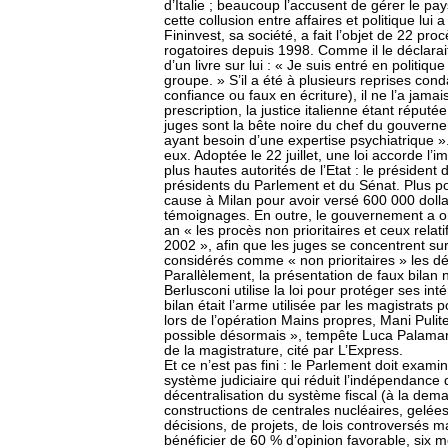
d’Italie ; beaucoup l’accusent de gérer le p
cette collusion entre affaires et politique lu
Fininvest, sa société, a fait l’objet de 22 pr
rogatoires depuis 1998. Comme il le déclarai
d’un livre sur lui : « Je suis entré en politique
groupe. » S’il a été à plusieurs reprises c
confiance ou faux en écriture), il ne l’a jamai
prescription, la justice italienne étant réput
juges sont la bête noire du chef du gouvernem
ayant besoin d’une expertise psychiatrique ».
eux. Adoptée le 22 juillet, une loi accorde l
plus hautes autorités de l’Etat : le président 
présidents du Parlement et du Sénat. Plus po
cause à Milan pour avoir versé 600 000 dolla
témoignages. En outre, le gouvernement a 
an « les procès non prioritaires et ceux relat
2002 », afin que les juges se concentrent sur
considérés comme « non prioritaires » les dé
Parallèlement, la présentation de faux bilan n
Berlusconi utilise la loi pour protéger ses in
bilan était l’arme utilisée par les magistrats p
lors de l’opération Mains propres, Mani Pulit
possible désormais », tempête Luca Palamara,
de la magistrature, cité par L’Express.
Et ce n’est pas fini : le Parlement doit exami
système judiciaire qui réduit l’indépendance
décentralisation du système fiscal (à la dema
constructions de centrales nucléaires, gelée
décisions, de projets, de lois controversés 
bénéficier de 60 % d’opinion favorable, six 