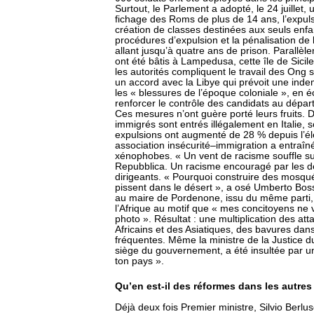
Surtout, le Parlement a adopté, le 24 juillet, 
fichage des Roms de plus de 14 ans, l’expulsi
création de classes destinées aux seuls enfan
procédures d’expulsion et la pénalisation de
allant jusqu’à quatre ans de prison. Parallèl
ont été bâtis à Lampedusa, cette île de Sici
les autorités compliquent le travail des Ong 
un accord avec la Libye qui prévoit une indem
les « blessures de l’époque coloniale », en 
renforcer le contrôle des candidats au départ 
Ces mesures n’ont guère porté leurs fruits. 
immigrés sont entrés illégalement en Italie, 
expulsions ont augmenté de 28 % depuis l’éle
association insécurité–immigration a entraîné
xénophobes. « Un vent de racisme souffle sur 
Repubblica. Un racisme encouragé par les dé
dirigeants. « Pourquoi construire des mosquée
pissent dans le désert », a osé Umberto Boss
au maire de Pordenone, issu du même parti, 
l’Afrique au motif que « mes concitoyens ne 
photo ». Résultat : une multiplication des at
Africains et des Asiatiques, des bavures dan
fréquentes. Même la ministre de la Justice d
siège du gouvernement, a été insultée par u
ton pays ».
Qu’en est-il des réformes dans les autre
Déjà deux fois Premier ministre, Silvio Berlu