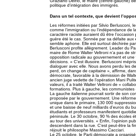
Graziano Delrio, le maire (centre-gauche) d
politique d’intégration des immigrés.
Dans un tel contexte, que devient l’oppos
Les réformes initiées par Silvio Berlusconi, 
comme l’immigration ou l’indépendance de la j
caractère raciste auraient dû être l’occasion 
guère été le cas. Sonnée par sa défaite aux él
semble aphone. Elle est surtout déchirée par
Berlusconi profite allègrement. Leader du Pa
maire de Rome Walter Veltroni n’a pas de stra
opposition radicale au gouvernement et une t
décisions. « C’est illusoire. Berlusconi mépr
dialoguer avec elle. Nous avons perdu les de
perd, on change de capitaine », affirme, dan
démocrate, favorable à la démission de Walter
ancien juge vedette de l’opération Mani Pulite,
valeurs, il a traité Walter Veltroni de « colla
formations. Plus à gauche, les communistes et
La gauche italienne pourrait sortir de son c
proposée par le gouvernement. Une réforme 
unique dans le primaire, 130 000 suppressio
et une baisse de neuf milliards d’euros du bu
étudiants et professeurs manifestent quotidie
péninsule. Le 30 octobre, 90 % des écoles é
au tour des universités. « Enfin, l’opinion pub
descendent dans la rue. C’est peut-être la fin
réjouit le philosophe Massimo Cacciari.
Le 25 octobre, le Parti démocrate a organisé