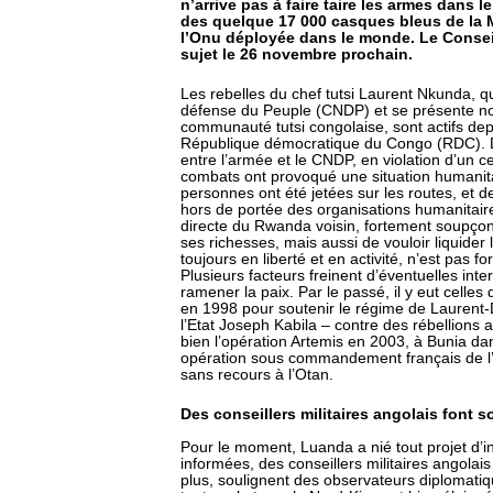
n’arrive pas à faire taire les armes dans 
des quelque 17 000 casques bleus de la M
l’Onu déployée dans le monde. Le Conseil
sujet le 26 novembre prochain.
Les rebelles du chef tutsi Laurent Nkunda, qu
défense du Peuple (CNDP) et se présente 
communauté tutsi congolaise, sont actifs dep
République démocratique du Congo (RDC). Dep
entre l’armée et le CNDP, en violation d’un c
combats ont provoqué une situation humanita
personnes ont été jetées sur les routes, et de
hors de portée des organisations humanitaires
directe du Rwanda voisin, fortement soupçonn
ses richesses, mais aussi de vouloir liquide
toujours en liberté et en activité, n’est pas 
Plusieurs facteurs freinent d’éventuelles int
ramener la paix. Par le passé, il y eut celle
en 1998 pour soutenir le régime de Laurent-D
l’Etat Joseph Kabila – contre des rébellion
bien l’opération Artemis en 2003, à Bunia dan
opération sous commandement français de l’
sans recours à l’Otan.
Des conseillers militaires angolais font s
Pour le moment, Luanda a nié tout projet d’
informées, des conseillers militaires angolais
plus, soulignent des observateurs diplomatiq