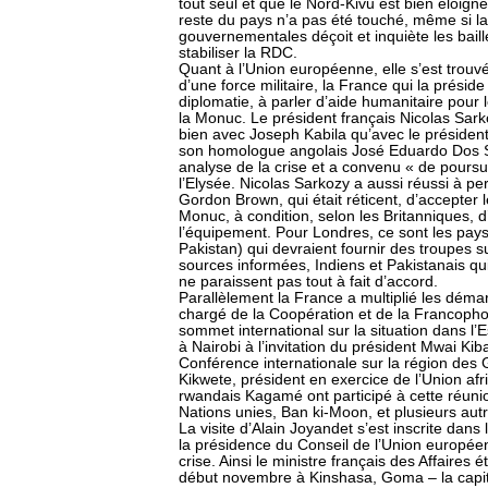
tout seul et que le Nord-Kivu est bien éloigné 
reste du pays n’a pas été touché, même si 
gouvernementales déçoit et inquiète les bail
stabiliser la RDC.
Quant à l’Union européenne, elle s’est trouvé
d’une force militaire, la France qui la préside
diplomatie, à parler d’aide humanitaire pour l
la Monuc. Le président français Nicolas Sark
bien avec Joseph Kabila qu’avec le préside
son homologue angolais José Eduardo Dos S
analyse de la crise et a convenu « de poursui
l’Elysée. Nicolas Sarkozy a aussi réussi à pe
Gordon Brown, qui était réticent, d’accepte
Monuc, à condition, selon les Britanniques,
l’équipement. Pour Londres, ce sont les pays d
Pakistan) qui devraient fournir des troupes 
sources informées, Indiens et Pakistanais qu
ne paraissent pas tout à fait d’accord.
Parallèlement la France a multiplié les déma
chargé de la Coopération et de la Francophon
sommet international sur la situation dans l’
à Nairobi à l’invitation du président Mwai Kib
Conférence internationale sur la région des
Kikwete, président en exercice de l’Union afr
rwandais Kagamé ont participé à cette réun
Nations unies, Ban ki-Moon, et plusieurs autre
La visite d’Alain Joyandet s’est inscrite dans
la présidence du Conseil de l’Union europée
crise. Ainsi le ministre français des Affaire
début novembre à Kinshasa, Goma – la capital