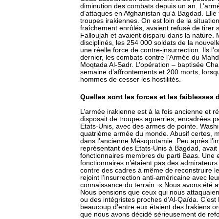
diminution des combats depuis un an. L’armé
d’attaques en Afghanistan qu’à Bagdad. Elle t
troupes irakiennes. On est loin de la situation
fraîchement enrôlés, avaient refusé de tirer s
Falloujah et avaient disparu dans la nature.
disciplinés, les 254 000 soldats de la nouve
une réelle force de contre-insurrection. Ils 
dernier, les combats contre l’Armée du Mahdi,
Moqtada Al-Sadr. L’opération – baptisée Char
semaine d’affrontements et 200 morts, lors
hommes de cesser les hostilités.
Quelles sont les forces et les faiblesses 
L’armée irakienne est à la fois ancienne et 
disposait de troupes aguerries, encadrées p
Etats-Unis, avec des armes de pointe. Washi
quatrième armée du monde. Abusif certes, mais 
dans l’ancienne Mésopotamie. Peu après l’in
représentant des Etats-Unis à Bagdad, avait 
fonctionnaires membres du parti Baas. Une err
fonctionnaires n’étaient pas des admirateurs
contre des cadres à même de reconstruire le
rejoint l’insurrection anti-américaine avec l
connaissance du terrain. « Nous avons été 
Nous pensions que ceux qui nous attaquaien
ou des intégristes proches d’Al-Qaïda. C’es
beaucoup d’entre eux étaient des Irakiens ord
que nous avons décidé sérieusement de refo