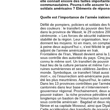
elle connaît encore des failles important
communautaires. Pourra-t-elle assurer la s
soldats américains ? Eléments de répons
Quelle est l’importance de l’armée irakie
Défilé de pompiers, policiers et soldats des f
des couleurs : le transfert du pouvoir des fo
dans la province de Wassit, le 29 octobre 20
cérémonie. « Les forces de sécurité irakien
stabilité de la région. Leur organisation, leur
donnent les moyens. Ici en mars, on compta
à peine deux aujourd’hui », s’est félicité le
adjoint de l’armée américaine en Irak.
Frontalière de l’Iran, Wassit devient ainsi l
sous contrôle des autorités du pays. Cinq jou
connu le même sort. Un transfert de pouvoir
haut lieu de la culture persane et même l’u
ruines sumériennes et ses célèbres Jardins 
monde. Symbolique, ce transfert l’était aussi c
mort », où l’insurrection anti-américaine puis
été les plus meurtrières. Aujourd’hui, le calm
Dans les 13 provinces contrôlées par l’armée
cantonnés dans leur base et n’interviennent 
gouverneur régional. Prochainement, deux aut
pouvoir irakien : la riche province pétrolière
longtemps un bastion de l’insurrection sunnite
sous contrôle américain : Bagdad et deux rég
Ninive et sa capitale Mossoul, ainsi que Diya
Cette accélération des transferts de pouvoir a