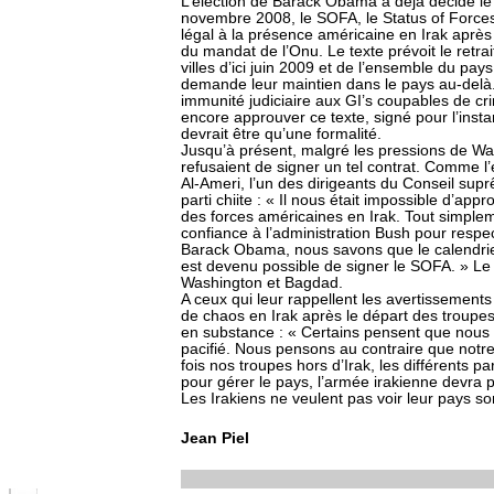
L’élection de Barack Obama a déjà décidé le
novembre 2008, le SOFA, le Status of Force
légal à la présence américaine en Irak après
du mandat de l’Onu. Le texte prévoit le retr
villes d’ici juin 2009 et de l’ensemble du pay
demande leur maintien dans le pays au-delà.
immunité judiciaire aux GI’s coupables de c
encore approuver ce texte, signé pour l’inst
devrait être qu’une formalité.
Jusqu’à présent, malgré les pressions de Wa
refusaient de signer un tel contrat. Comme 
Al-Ameri, l’un des dirigeants du Conseil supr
parti chiite : « Il nous était impossible d’a
des forces américaines en Irak. Tout simple
confiance à l’administration Bush pour resp
Barack Obama, nous savons que le calendrier 
est devenu possible de signer le SOFA. » Le c
Washington et Bagdad.
A ceux qui leur rappellent les avertissements
de chaos en Irak après le départ des troupe
en substance : « Certains pensent que nous d
pacifié. Nous pensons au contraire que notr
fois nos troupes hors d’Irak, les différents pa
pour gérer le pays, l’armée irakienne devra 
Les Irakiens ne veulent pas voir leur pays so
Jean Piel