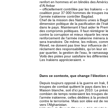
renfort en hommes et en blindés des América
d’Al Anbar
– officiellement contrôlée par les Irakiens –
coalition pour 37 000 hommes de troupes ira
l’armée irakienne contrôler Bagdad.
Chef de la mission des Nations unies à Bagda
dimension politique de la pacification de l’Ir
dans le pays. Maintenant il faut aider le Prem
des compromis politiques. Il faut réintégrer le
contre la corruption et mieux répartir les reve
renforcement de l’armée irakienne mènera à l
sera transitoire. De même, les milices, com
Réveil, ne doivent pas tirer leur influence de
réclament des responsabilités, qu’on leur en 
par quartier, la gestion de l’eau, le ramassa
Voilà des pistes pour satisfaire les différente
Les Irakiens apprécieraient. »
Dans ce contexte, que change l’élection
Depuis toujours opposé à la guerre en Irak,
troupes de combat quittent le pays dans les s
Maison blanche, soit d’ici juin 2010. Le prés
combien de temps resteraient les troupes de 
l’armée irakienne, celles dédiées à la protec
contre le terrorisme. Mais son idée est de red
vers l’Afghanistan.