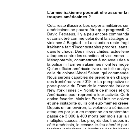
L’armée irakienne pourrait-elle assurer la
troupes américaines ?
Cela reste illusoire. Les experts militaires s
américaines ne pourra être que progressif. C
David Petraeus, il y a peu encore commandan
et considéré comme celui dont la stratégie a
violence à Bagdad : « La situation reste frag
irakienne fait d’incontestables progrès, san
dans le chaos. Des milices chiites, actuelle
attaques contre les sunnites, et vice-versa. L
Mésopotamie, commettront à nouveau des attent
la police ni l’armée irakiennes n’ont les moyen
Qu’un officier américain livre une telle analy
celle du colonel Abdel Salam, qui commande 
Nous serons capables de prendre en charge l
des frontières vers 2018. » La perspective est
porte-parole du Front de la concorde irakienne
New York Times : « Nombre de milices et grou
Américains pour reprendre leur activité. Cert
option favorite. Mais les Etats-Unis ne doiv
et une instabilité qu’ils ont eux-mêmes créée
Depuis un an environ, la violence a sérieus
attaques par jour en moyenne en septembre
passé de 3 000 à 400 morts par mois sur la
multiples causes : les progrès des troupes i
côté américain, le cessez-le-feu décrété par l