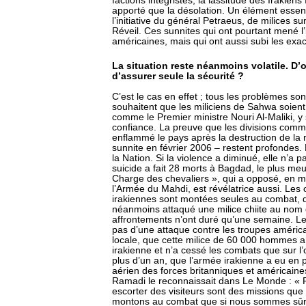
factions intégristes, la lassitude des Irakiens
apporté que la désolation. Un élément essent
l’initiative du général Petraeus, de milices 
Réveil. Ces sunnites qui ont pourtant mené l’
américaines, mais qui ont aussi subi les exact
La situation reste néanmoins volatile. D’o
d’assurer seule la sécurité ?
C’est le cas en effet ; tous les problèmes son
souhaitent que les miliciens de Sahwa soient 
comme le Premier ministre Nouri Al-Maliki, y s
confiance. La preuve que les divisions commun
enflammé le pays après la destruction de l
sunnite en février 2006 – restent profondes.
la Nation. Si la violence a diminué, elle n’a 
suicide a fait 28 morts à Bagdad, le plus meur
Charge des chevaliers », qui a opposé, en ma
l’Armée du Mahdi, est révélatrice aussi. Les 
irakiennes sont montées seules au combat, qu
néanmoins attaqué une milice chiite au nom d
affrontements n’ont duré qu’une semaine. Les 
pas d’une attaque contre les troupes améri
locale, que cette milice de 60 000 hommes a
irakienne et n’a cessé les combats que sur l’
plus d’un an, que l’armée irakienne a eu en 
aérien des forces britanniques et américaine
Ramadi le reconnaissait dans Le Monde : « Pat
escorter des visiteurs sont des missions qu
montons au combat que si nous sommes sûrs 