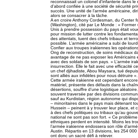
reconnaissait un colonel d’infanterie dans 
d’abord confiée à une société de sécurité pr
succès. Une unité de l’armée américaine, dir
alors se consacrer à la tâche.
A en croire Anthony Cordesman, du Center for
(Washington), cité par Le Monde : « Former 
Unis à prendre possession du pays était voué
pour mission de lutter contre les fondamenta
des attentats, tuent des chefs tribaux et terro
possible. L’armée américaine a subi de lourdes
Confier aux troupes irakiennes les opérations
Ong de reconstruction, de soins médicaux dan
avantage de ne pas exposer les Américains et
avec des soldats de son pays. » L’armée irak
insurrection. Elle le fait avec une efficacité
un chef djihadiste, Abou Maysara, tué depuis
sont alliés aux infidèles pour nous détruire ».
Cette armée irakienne est cependant encore l
matériel, présente des défauts dans la cha
désertions, souffre d’une logistique aléatoire
souvent traversée par des divisions communau
sauf au Kurdistan, région autonome qui disp
– minoritaires dans le pays mais détenant t
Hussein – peinent à y trouver leur place, et 
à des chefs politiques ou tribaux qu’au gouve
national ne sont pas son fort. « Ce problème 
ethniques perdent en intensité. Moins les tr
l’armée irakienne endossera son rôle d’armée
Austin. Répartis en 13 divisions, les 254 000
ont donc un sacré défi à relever.