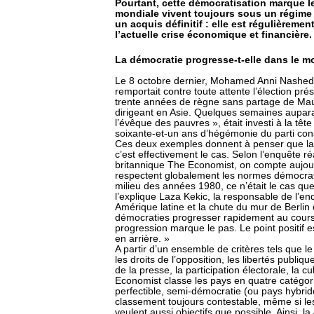
Pourtant, cette démocratisation marque l
mondiale vivent toujours sous un régime a
un acquis définitif : elle est régulièreme
l’actuelle crise économique et financière.
La démocratie progresse-t-elle dans le 
Le 8 octobre dernier, Mohamed Anni Nashed –
remportait contre toute attente l’élection pré
trente années de règne sans partage de Ma
dirigeant en Asie. Quelques semaines aupa
l’évêque des pauvres », était investi à la tê
soixante-et-un ans d’hégémonie du parti con
Ces deux exemples donnent à penser que la
c’est effectivement le cas. Selon l’enquête 
britannique The Economist, on compte aujour
respectent globalement les normes démocrati
milieu des années 1980, ce n’était le cas 
l’explique Laza Kekic, la responsable de l’enq
Amérique latine et la chute du mur de Berlin
démocraties progresser rapidement au cours
progression marque le pas. Le point positif e
en arrière. »
A partir d’un ensemble de critères tels que l
les droits de l’opposition, les libertés publiqu
de la presse, la participation électorale, la
Economist classe les pays en quatre catégori
perfectible, semi-démocratie (ou pays hybride
classement toujours contestable, même si le
veulent aussi objectifs que possible. Ainsi, 