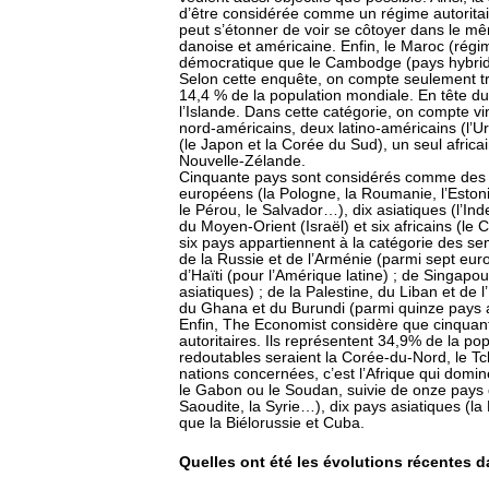
d’être considérée comme un régime autoritai
peut s’étonner de voir se côtoyer dans le m
danoise et américaine. Enfin, le Maroc (régim
démocratique que le Cambodge (pays hybrid
Selon cette enquête, on compte seulement tr
14,4 % de la population mondiale. En tête du
l’Islande. Dans cette catégorie, on compte v
nord-américains, deux latino-américains (l’U
(le Japon et la Corée du Sud), un seul africain 
Nouvelle-Zélande.
Cinquante pays sont considérés comme des d
européens (la Pologne, la Roumanie, l’Estonie
le Pérou, le Salvador…), dix asiatiques (l’Ind
du Moyen-Orient (Israël) et six africains (le 
six pays appartiennent à la catégorie des sem
de la Russie et de l’Arménie (parmi sept eur
d’Haïti (pour l’Amérique latine) ; de Singapo
asiatiques) ; de la Palestine, du Liban et de 
du Ghana et du Burundi (parmi quinze pays a
Enfin, The Economist considère que cinquan
autoritaires. Ils représentent 34,9% de la pop
redoutables seraient la Corée-du-Nord, le Tc
nations concernées, c’est l’Afrique qui domine
le Gabon ou le Soudan, suivie de onze pays 
Saoudite, la Syrie…), dix pays asiatiques (la
que la Biélorussie et Cuba.
Quelles ont été les évolutions récentes 