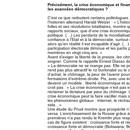
Précisément, la crise économique et finan
les avancées démocratiques ?
C’est ce que redoutent certains politologue
l’historien allemand Harald Welzer : « L’histo
folles et ses révolutions totalitaires, montre 
rapports sociaux, que d’une crise économiqu
politique. (…) Les perdants de la mondialisat
confiance à l’Etat et à la démocratie, surtout 
alors qu’en réalité il est incapable d’agir. (…
participation électorale diminue et les partis 
membres en vingt-cinq ans. »
Avant d’exiger la liberté de la presse, les cit
soigner. Comme le rappelle Ernest Diasso dan
« La démocratie ne se mange pas. Elle ne pr
rend pas plus attractif le riz burkinabé ou le
d’achat, le chômage, la peur de l’avenir pourr
formations d’extrême-droite. Pis, avec une é
devenir un modèle : liberté économique et au
croit pas : « La crise économique n’est pas 
réclamer la dictature par peur du chômage. 
crise économique peut la faire vaciller mais
les phénomènes globaux : Internet, le réchau
sida…»
Une étude du Pnud montre que prospérité n’é
versa. L’enrichissement de la Russie grâce à
premières n’a pas rendu le Kremlin plus res
cas de figure existent : croissance forte et r
croissance forte et démocratie (Botswana, Bré