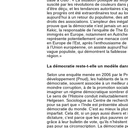
basé à Oslo : « La situation politique au Moy
suscité par les révolutions de couleurs dans 
d’être déçu, et les tendances autoritaires s’
les progrès ont été extraordinaires tout au 
aujourd’hui à un retour du populisme, des atte
droits des associations. L’ampleur des inéga
prouve que la démocratie n’est jamais un acqu
Kekic, la responsable de l’enquête de The Ec
immigrés en Europe, notamment en Autriche
représente potentiellement une menace con
en Europe de l’Est, après l’enthousiasme de
à l’Union européenne, on assiste aujourd’hui 
vague populiste, qui démontrent la faiblesse
région.»
La démocratie reste-t-elle un modèle dan
Selon une enquête menée en 2006 par le Pr
développement (Pnud), les habitants de la ma
démocratie, souvent associée à un meilleur a
moindre corruption, à de la promotion social
imaginer un régime démocratique sombrer dan
Le sens de l’Histoire conduit inéluctablement
Helgesen. Sociologue au Centre de recherche
pour sa part que « l’Inde est présentée ab
démocratie du monde. C’est au mieux la plus 
imparfait. Cela dit, si un pays aussi divers et
dictature, c’est parce que les plus pauvres on
grâce à leur bulletin de vote, qu’ils n’hésite
pas pour sa circonscription. La démocratie pe