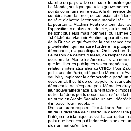
stabilité du pays. » De son côté, le politolo
Le Monde, souligne que « les gouvernements 
points communs entre eux. A la différence d
combinaison de force, de cohésion et d’idé
ne rêve d’abattre l’économie mondialisée. Le
Et pourtant… Vladimir Poutine atteint des r
l’opposition n’a plus droit de cité, où les m
ne sont plus élus mais nommés, où l’armée 
Tchétchénie. Vladimir Poutine apparaît comm
de la Russie et qui favorise la croissance é
providentiel, qui restaure l’ordre et la prosp
démocratie, n’a pas disparu. On le voit en R
Le besoin de débats d’idées, de respect de la 
occidentale. Même les Américains, au nom de 
que les libertés publiques soient rognées », 
relations internationales au CNRS. Pour Zaki L
politiques de Paris, cité par Le Monde : « Av
vouloir y implanter la démocratie a porté u
occidental. Il suffit de se rappeler le scanda
démocratie ne s’exporte pas. Même les citoy
leur souveraineté face à la tentative d’impos
outre, le “deux poids deux mesures” qui fait 
un autre en Arabie Saoudite un ami, décrédibi
d’imposer leur modèle. »
Dans un autre registre, The Jakarta Post s’i
fin de la dictature de Suharto, la démocrat
l’intégrisme islamique aussi. La corruption r
point que beaucoup d’Indonésiens se demande
plus un mal qu’un bien. »