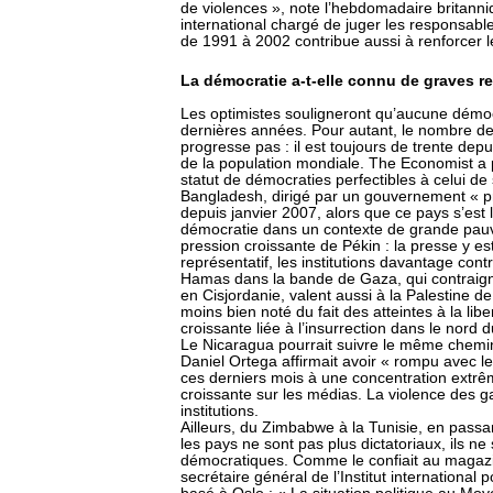
de violences », note l’hebdomadaire britanni
international chargé de juger les responsable
de 1991 à 2002 contribue aussi à renforcer le
La démocratie a-t-elle connu de graves 
Les optimistes souligneront qu’aucune démoc
dernières années. Pour autant, le nombre d
progresse pas : il est toujours de trente dep
de la population mondiale. The Economist a p
statut de démocraties perfectibles à celui de
Bangladesh, dirigé par un gouvernement « pro
depuis janvier 2007, alors que ce pays s’es
démocratie dans un contexte de grande pau
pression croissante de Pékin : la presse y es
représentatif, les institutions davantage con
Hamas dans la bande de Gaza, qui contraignen
en Cisjordanie, valent aussi à la Palestine d
moins bien noté du fait des atteintes à la libe
croissante liée à l’insurrection dans le nord 
Le Nicaragua pourrait suivre le même chemi
Daniel Ortega affirmait avoir « rompu avec l
ces derniers mois à une concentration extrê
croissante sur les médias. La violence des g
institutions.
Ailleurs, du Zimbabwe à la Tunisie, en passant
les pays ne sont pas plus dictatoriaux, ils n
démocratiques. Comme le confiait au magaz
secrétaire général de l’Institut international p