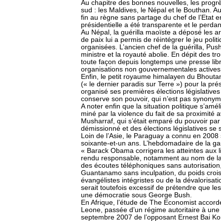
Au chapitre des bonnes nouvelles, les progrè
sud : les Maldives, le Népal et le Bouthan. A
fin au règne sans partage du chef de l’Etat e
présidentielle a été transparente et le perdan
Au Népal, la guérilla maoïste a déposé les a
de paix lui a permis de réintégrer le jeu polit
organisées. L’ancien chef de la guérilla, P
ministre et la royauté abolie. En dépit des tr
toute façon depuis longtemps une presse libre
organisations non gouvernementales actives
Enfin, le petit royaume himalayen du Bhoutan,
(« le dernier paradis sur Terre ») pour la p
organisé ses premières élections législative
conserve son pouvoir, qui n’est pas synonyme
A noter enfin que la situation politique s’amé
miné par la violence du fait de sa proximité 
Musharraf, qui s’était emparé du pouvoir par
démissionné et des élections législatives se s
Loin de l’Asie, le Paraguay a connu en 2008 
soixante-et-un ans. L’hebdomadaire de la g
« Barack Obama corrigera les atteintes aux 
rendu responsable, notamment au nom de la lu
des écoutes téléphoniques sans autorisatio
Guantanamo sans inculpation, du poids crois
évangélistes intégristes ou de la dévalorisatio
serait toutefois excessif de prétendre que le
une démocratie sous George Bush.
En Afrique, l’étude de The Economist accorde l
Leone, passée d’un régime autoritaire à une 
septembre 2007 de l’opposant Ernest Bai Ko