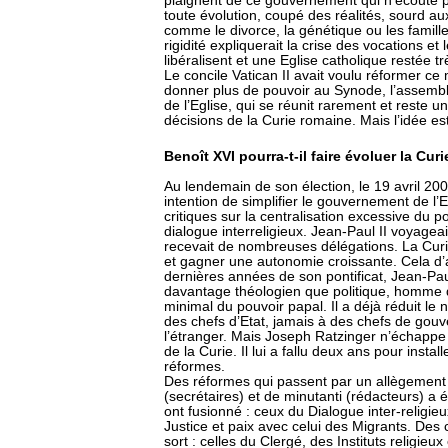
plaignent de ce gouvernement qui n’écoute pa
toute évolution, coupé des réalités, sourd au
comme le divorce, la génétique ou les famil
rigidité expliquerait la crise des vocations et
libéralisent et une Eglise catholique restée trè
Le concile Vatican II avait voulu réformer 
donner plus de pouvoir au Synode, l’assemb
de l’Eglise, qui se réunit rarement et reste
décisions de la Curie romaine. Mais l’idée est
Benoît XVI pourra-t-il faire évoluer la Cur
Au lendemain de son élection, le 19 avril 20
intention de simplifier le gouvernement de l’E
critiques sur la centralisation excessive du p
dialogue interreligieux. Jean-Paul II voyage
recevait de nombreuses délégations. La Curie
et gagner une autonomie croissante. Cela d’
dernières années de son pontificat, Jean-Paul 
davantage théologien que politique, homme di
minimal du pouvoir papal. Il a déjà réduit le
des chefs d’Etat, jamais à des chefs de gou
l’étranger. Mais Joseph Ratzinger n’échappe 
de la Curie. Il lui a fallu deux ans pour insta
réformes.
Des réformes qui passent par un allègement d
(secrétaires) et de minutanti (rédacteurs) a é
ont fusionné : ceux du Dialogue inter-religieux
Justice et paix avec celui des Migrants. Des
sort : celles du Clergé, des Instituts religieu