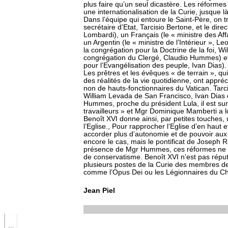
plus faire qu’un seul dicastère. Les réforme
une internationalisation de la Curie, jusque l
Dans l’équipe qui entoure le Saint-Père, on t
secrétaire d’Etat, Tarcisio Bertone, et le dir
Lombardi), un Français (le « ministre des Af
un Argentin (le « ministre de l’Intérieur », L
la congrégation pour la Doctrine de la foi, Wi
congrégation du Clergé, Claudio Hummes) et 
pour l’Evangélisation des peuple, Ivan Dias).
Les prêtres et les évêques « de terrain », qui
des réalités de la vie quotidienne, ont appr
non de hauts-fonctionnaires du Vatican. Tar
William Levada de San Francisco, Ivan Dias
Hummes, proche du président Lula, il est su
travailleurs » et Mgr Dominique Mamberti a l
Benoît XVI donne ainsi, par petites touches
l’Eglise., Pour rapprocher l’Eglise d’en haut et
accorder plus d’autonomie et de pouvoir aux 
encore le cas, mais le pontificat de Joseph 
présence de Mgr Hummes, ces réformes ne 
de conservatisme. Benoît XVI n’est pas rép
plusieurs postes de la Curie des membres de
comme l’Opus Dei ou les Légionnaires du Chr
Jean Piel