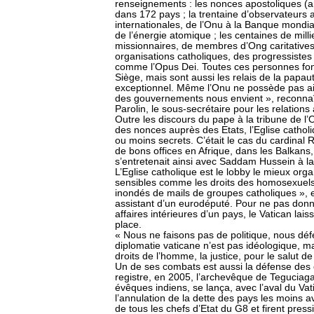
renseignements : les nonces apostoliques (
dans 172 pays ; la trentaine d’observateurs a
internationales, de l’Onu à la Banque mondia
de l’énergie atomique ; les centaines de mill
missionnaires, de membres d’Ong caritative
organisations catholiques, des progressistes
comme l’Opus Dei. Toutes ces personnes fon
Siège, mais sont aussi les relais de la papa
exceptionnel. Même l’Onu ne possède pas ain
des gouvernements nous envient », reconnaî
Parolin, le sous-secrétaire pour les relations 
Outre les discours du pape à la tribune de l’
des nonces auprès des Etats, l’Eglise cathol
ou moins secrets. C’était le cas du cardinal 
de bons offices en Afrique, dans les Balkans,
s’entretenait ainsi avec Saddam Hussein à la 
L’Eglise catholique est le lobby le mieux org
sensibles comme les droits des homosexuels 
inondés de mails de groupes catholiques », 
assistant d’un eurodéputé. Pour ne pas donne
affaires intérieures d’un pays, le Vatican lais
place.
« Nous ne faisons pas de politique, nous défe
diplomatie vaticane n’est pas idéologique, m
droits de l’homme, la justice, pour le salut de
Un de ses combats est aussi la défense des
registre, en 2005, l’archevêque de Teguciag
évêques indiens, se lança, avec l’aval du V
l’annulation de la dette des pays les moins a
de tous les chefs d’Etat du G8 et firent pres