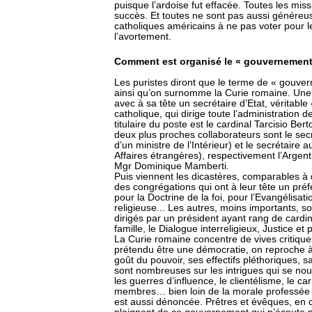
puisque l’ardoise fut effacée. Toutes les mi
succès. Et toutes ne sont pas aussi généreuse
catholiques américains à ne pas voter pour 
l’avortement.
Comment est organisé le « gouvernement 
Les puristes diront que le terme de « gouve
ainsi qu’on surnomme la Curie romaine. Une 
avec à sa tête un secrétaire d’Etat, véritable
catholique, qui dirige toute l’administration d
titulaire du poste est le cardinal Tarcisio Be
deux plus proches collaborateurs sont le secr
d’un ministre de l’Intérieur) et le secrétaire 
Affaires étrangères), respectivement l’Argen
Mgr Dominique Mamberti.
Puis viennent les dicastères, comparables à 
des congrégations qui ont à leur tête un préf
pour la Doctrine de la foi, pour l’Evangélisati
religieuse... Les autres, moins importants, so
dirigés par un président ayant rang de cardi
famille, le Dialogue interreligieux, Justice et p
La Curie romaine concentre de vives critique
prétendu être une démocratie, on reproche à 
goût du pouvoir, ses effectifs pléthoriques,
sont nombreuses sur les intrigues qui se noue
les guerres d’influence, le clientélisme, le c
membres… bien loin de la morale professée pa
est aussi dénoncée. Prêtres et évêques, en co