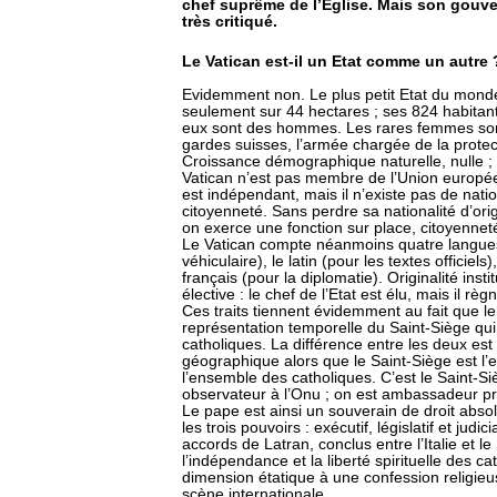
chef suprême de l’Eglise. Mais son gouve
très critiqué.
Le Vatican est-il un Etat comme un autre 
Evidemment non. Le plus petit Etat du mond
seulement sur 44 hectares ; ses 824 habitant
eux sont des hommes. Les rares femmes sont
gardes suisses, l’armée chargée de la protect
Croissance démographique naturelle, nulle ;
Vatican n’est pas membre de l’Union europée
est indépendant, mais il n’existe pas de nation
citoyenneté. Sans perdre sa nationalité d’ori
on exerce une fonction sur place, citoyenneté
Le Vatican compte néanmoins quatre langues off
véhiculaire), le latin (pour les textes officiel
français (pour la diplomatie). Originalité insti
élective : le chef de l’Etat est élu, mais il règ
Ces traits tiennent évidemment au fait que le
représentation temporelle du Saint-Siège qui, 
catholiques. La différence entre les deux est s
géographique alors que le Saint-Siège est l’
l’ensemble des catholiques. C’est le Saint-Siè
observateur à l’Onu ; on est ambassadeur pr
Le pape est ainsi un souverain de droit absol
les trois pouvoirs : exécutif, législatif et judi
accords de Latran, conclus entre l’Italie et l
l’indépendance et la liberté spirituelle des 
dimension étatique à une confession religieus
scène internationale.