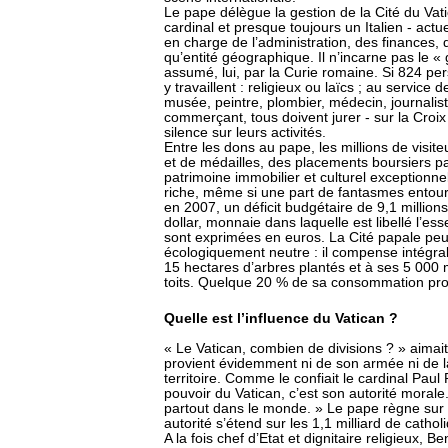
Le pape délègue la gestion de la Cité du Vat
cardinal et presque toujours un Italien - actu
en charge de l’administration, des finances, 
qu’entité géographique. Il n’incarne pas le «
assumé, lui, par la Curie romaine. Si 824 pe
y travaillent : religieux ou laïcs ; au service 
musée, peintre, plombier, médecin, journaliste
commerçant, tous doivent jurer - sur la Croix 
silence sur leurs activités.
Entre les dons au pape, les millions de visite
et de médailles, des placements boursiers p
patrimoine immobilier et culturel exceptionn
riche, même si une part de fantasmes entour
en 2007, un déficit budgétaire de 9,1 millio
dollar, monnaie dans laquelle est libellé l’e
sont exprimées en euros. La Cité papale peut
écologiquement neutre : il compense intégr
15 hectares d’arbres plantés et à ses 5 000 
toits. Quelque 20 % de sa consommation prov
Quelle est l’influence du Vatican ?
« Le Vatican, combien de divisions ? » aimait 
provient évidemment ni de son armée ni de 
territoire. Comme le confiait le cardinal Pa
pouvoir du Vatican, c’est son autorité morale
partout dans le monde. » Le pape règne sur 
autorité s’étend sur les 1,1 milliard de cathol
A la fois chef d’Etat et dignitaire religieux