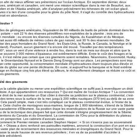
on afin de mieux affirmer ses prétentions sur l’océan Arctique. En septembre dernier, deux
es, américain et canadien, ont mené une mission scientifique dans la mer de Beaufort, aux
ien et de l’Alaska américain, afin d’analyser précisément les richesses de cet océan glacé.
es n’a rien d’une conquête pour la gloire du pôle Nord. Il s’agit du contrôle des hydrocarbures
derait en abondance.
trolier ?
es de géologues américains, l’équivalent de 90 milliards de barils de pétrole dormirait dans les
polaire – soit 22 % des réserves pétrolifères non-exploitées de la planète ; trois ans de
n mondiale ; ou encore les réserves cumulées du Nigeria, du Kazakhstan et du Mexique.
rait aussi 48 milliards de mètres cubes de gaz naturel, soit 30 % des réserves mondiales. De
tise des pays frontaliers du Grand Nord : les Etats-Unis, la Russie, le Canada, la Norvège et le
land). Pourtant, aucun gisement n’a encore été trouvé. Travailler par des températures
0°, sous un vent d’une violence à rendre fou, dans la nuit six mois sur douze et alors que la
se souvent 3 000 mètres d’épaisseur, est extrêmement difficile. Entre le coût des forages et la
le, il n’est même pas certain que ces gisements soient rentables. Néanmoins, Exxonmobil, Husky,
 le Groenlandais Nunaoil et le Danois Dong Energy sont sur place. Les perspectives sont trop
ger cette opportunité, la consommation mondiale d’hydrocarbures étant toujours plus élevée et
ste du globe sur une pente déclinante. En outre, si aujourd’hui la banquise et le froid extrême
rage en Arctique cinq fois plus élevé qu’ailleurs, le réchauffement climatique va réduire ce coût et
 des gisements.
riété des gisements
 la calotte glaciaire ou mener une expédition scientifique ne suffit pas à revendiquer un droit
ritoire. A qui appartiendront ces ressources ? Qui est maître de l’océan Arctique ? La convention
 droit de la mer autorise un Etat côtier à étendre sa juridiction sur le plateau continental, c’est-
 des terres sous la surface de la mer, jusqu’à 200 milles nautiques (370 km) au-delà de sa zone
ela paraît simple, mais c’est très compliqué car le plateau continental évolue, à l’instar de la
. Cette chaîne de montagnes sous-marines, longue de 1 800 kilomètres, s’étend de la Sibérie
e canadienne d’Ellesmere. Sa position étaye les revendications de la Russie sur une vaste partie
jeu de la tectonique des plaques fait que cette dorsale s’éloigne progressivement de la Sibérie.
étentions du Canada et du Groenland. La commission de l’Onu pour la délimitation du plateau
l en perspective. Les cabinets d’avocats aussi.
cemment le Premier ministre canadien Stephen Harper : « Si on n’exerce pas sa souveraineté
erd. » Ottawa a donc renforcé ses patrouilles maritimes, annoncé la construction d’un port en eau
n vaste plan de recensement des ressources minérales et énergétiques du Grand Nord. Pour le
sse la seule hausse de ses revenus pétroliers ; il en va de sa possibilité d’accéder à
ticle précédent).