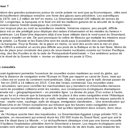
etour ?
tions des grandes puissances autour du cercle polaire ne sont pas qu’économiques ; elles sont
 réchauffement climatique entraîne une fonte des glaces sans précédent. Les scientifiques
is 1979, soit 1,3 million de km² en moins. Le Groenland perdrait 100 milliards de tonnes de
2. Longtemps, la banquise et le froid ont été les meilleurs garants de la sécurité de la région.
fement relance l’intérêt stratégique du continent blanc.
r toujours plus au nord sa surveillance maritime. Immense espace, peu peuplé, difficile
lace est un site privilégié pour déployer des radars d’observation et les missiles du fameux «
» américain. Les Etats-Unis disposent déjà d’une base militaire dans le nord-ouest du Groenland,
t aussi y installer un site. De quoi provoquer la colère de Moscou qui multiplie les missions sous-
le polaire. La Russie et les Etats-Unis sont les seuls pays à posséder des submersibles
 la banquise. Pour la Russie, de la glace en moins, ce sont des accès vers la mer en plus.
e l’URSS a entraîné un accès plus difficile aux ports de la Baltique et de la mer Noire. Moins de
plus de place pour construire des parcs de sous-marins nucléaires ouverts sur l’océan Pacifique,
éring, des îles Kouriles et de la rade de Petropavlosk-Kamtchatski. « Ces ambitions autour de
nt le réveil de la Guerre froide », ironise un diplomate en poste à l’Onu.
re consultés
vrait également permettre l’ouverture de nouvelles routes maritimes au nord du globe, qui
km la distance de navigation entre l’Europe et l’Asie par rapport au canal de Suez, mais qui
 côtes est et ouest du continent nord-américain. Déjà, on estime que le trafic devrait passer de
 fret en 2005 à 14 millions en 2015. C’est dire l’enjeu commercial. Ces nouvelles voies
e sécurisées, tant pour contrôler les marchandises qui y transitent et d’éventuelles menaces
révenir de possibles collisions entre les navires, aux conséquences écologiques dramatiques.
anada est – géographiquement – en première ligne. La devise du pays, D’un océan à l’autre,
uste au fur et à mesure que la banquise cède la place à des voies navigables entre l’Atlantique
 espère toucher les dividendes de ce trafic maritime, mais aussi prévenir les risques associés à
nse : marée noire, naufrage, trafic de drogue, immigration clandestine… Une revendication qui
Etats-Unis et de l’Union européenne qui refusent que les futures voies navigables soient
onque souveraineté nationale, arguant du fait qu’elles rejoindront deux océans, donc deux
ire.
r de l’Arctique suscite bien des inquiétudes. Le Groenlandais Aggaluk Lynge préside l’ICC, la
mpolaire, un mouvement qui entend réunir les 150 000 Inuits du Grand Nord, quel que soit le
mme il le disait dans Le Monde : « Le réchauffement climatique n’est pas une bonne nouvelle
il facilitera l’exploitation pétrolière dont le Groenland a besoin. Les risques écologiques sont
nales vont arriver sur place sans respecter les modes de vie des Inuits, sans respecter les