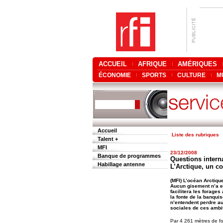
ACCUEIL
AFRIQUE
AMÉRIQUES
ÉCONOMIE
SPORTS
CULTURE
M
Accueil
Liste des rubriques
Talent +
MFI
23/12/2008
Banque de programmes
Questions interna
Habillage antenne
L’Arctique, un co
(MFI) L’océan Arctiqu
Aucun gisement n’a e
facilitera les forages
la fonte de la banqui
n’entendent perdre au
sociales de ces ambiti
Par 4 261 mètres de fon