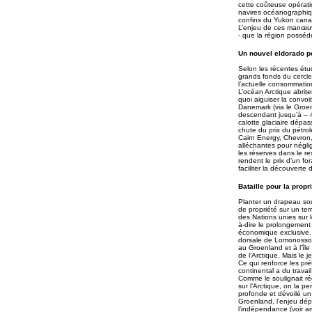
cette coûteuse opérati
navires océanographiqu
confins du Yukon canad
L’enjeu de ces manœuvr
- que la région possé
Un nouvel eldorado pé
Selon les récentes étud
grands fonds du cercle 
l’actuelle consommatio
L’océan Arctique abrite
quoi aiguiser la convoi
Danemark (via le Groen
descendant jusqu’à – 4
calotte glaciaire dépas
chute du prix du pétro
Cairn Energy, Chevron,
alléchantes pour négli
les réserves dans le re
rendent le prix d’un fo
faciliter la découverte
Bataille pour la prop
Planter un drapeau sous
de propriété sur un ter
des Nations unies sur le
à-dire le prolongement
économique exclusive. C
dorsale de Lomonossov
au Groenland et à l’îl
de l’Arctique. Mais le 
Ce qui renforce les pr
continental a du travai
Comme le soulignait ré
sur l’Arctique, on la p
profonde et dévoilé u
Groenland, l’enjeu dépa
l’indépendance (voir ar