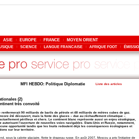
ASIE
EUROPE
FRANCE
MOYEN ORIENT
USIQUE
SCIENCE
LANGUE FRANCAISE
AFRIQUE FOOT
ÉMISSI
MFI HEBDO: Politique Diplomatie
Liste des articles
tionales (2)
ntinent très convoité
e renfermerait 90 milliards de barils de pétrole et 48 milliards de mètres cubes de gaz.
ncore été découvert, mais la fonte des glaces – due au réchauffement climatique –
 actuellement périlleux et chers. Le continent blanc représente aussi un enjeu stratégique,
se autorisant l’ouverture de nouvelles voies navigables. Etats-Unis et Russie, notamment,
cune opportunité tandis que les Inuits redoutent déjà les conséquences écologiques et
ons sur leur territoire.
d, sous la calotte glaciaire, flotte le drapeau russe. En août 2007, Moscou a pris l’initiative de