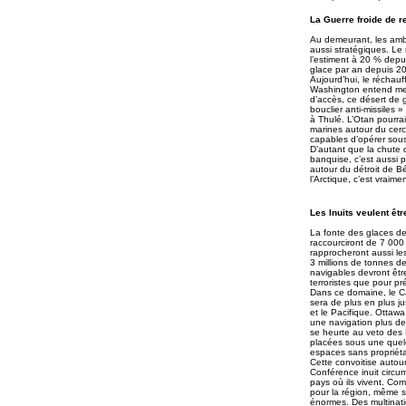
La Guerre froide de r
Au demeurant, les ambi
aussi stratégiques. Le
l’estiment à 20 % depu
glace par an depuis 200
Aujourd’hui, le réchauf
Washington entend mene
d’accès, ce désert de g
bouclier anti-missiles 
à Thulé. L’Otan pourrai
marines autour du cerc
capables d’opérer sous
D’autant que la chute d
banquise, c’est aussi 
autour du détroit de B
l’Arctique, c’est vraime
Les Inuits veulent êt
La fonte des glaces de
raccourciront de 7 000 
rapprocheront aussi les
3 millions de tonnes de
navigables devront êtr
terroristes que pour p
Dans ce domaine, le C
sera de plus en plus j
et le Pacifique. Ottawa
une navigation plus de
se heurte au veto des 
placées sous une quelc
espaces sans propriéta
Cette convoitise autou
Conférence inuit circu
pays où ils vivent. Co
pour la région, même s’
énormes. Des multinatio