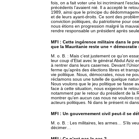
fois, on a fait voter une loi incriminant l’esc
précédents l’avaient nié. Il a accepté le re
1989, ainsi que le principe du dédommageme
et de leurs ayant-droits. Ce sont des problème
conviction politiques, du patriotisme pour o
nous étions en progression malgré la mauvai
rendre responsable un président après seule
MFI : Cette ingérence militaire dans le pr
que la Mauritanie reste une « démocratie m
M. o. B. : Mais c’est justement ce qu’on essaye
leur coup d’Etat avec le général Abdul Aziz 
à rentrer dans leurs casernes. Devant l’Unio
ferme qu’après des élections libres et transpa
vie politique. Nous, démocrates, nous ne po
réclamons sous une tutelle de quelque nature q
Nous voulons que le jeu politique se fasse avec
face à cette situation, nous exigeons le retour
notamment par le retour du président de la R
montrer qu’en aucun cas nous ne voulons co
acteurs politiques. Ni dans le présent ni dans 
MFI : Un gouvernement civil peut-il se dé
M. o. B. : Les militaires, les armes… S’ils veul
décimer…
MFI : Ce n’est pas le cas ?