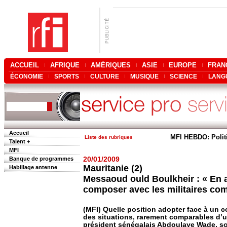
ACCUEIL
AFRIQUE
AMÉRIQUES
ASIE
EUROPE
FRAN
ÉCONOMIE
SPORTS
CULTURE
MUSIQUE
SCIENCE
LANG
Accueil
MFI HEBDO: Polit
Liste des rubriques
Talent +
MFI
Banque de programmes
20/01/2009
Mauritanie (2)
Habillage antenne
Messaoud ould Boulkheir : « En
composer avec les militaires com
(MFI) Quelle position adopter face à un co
des situations, rarement comparables d’un
président sénégalais Abdoulaye Wade, sout