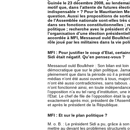
Guinée le 23 décembre 2008, au lendemai
motif que, dans l’attente de futures électi
indispensable » ? Pour le Mauritanien Me
question. Aussi les propositions de sorti
de l’Assemblée nationale sont-elles très c
dans ses fonctions constitutionnelles ; ret
politique ; recherche avec le président d’
l’organisation d’une élection présidentiel
accordée à MFI, Messaoud ould Boulkheir 
rôle joué par les militaires dans la vie pol
MFI : Pour justifier le coup d’Etat, certai
Sidi était négatif. Qu’en pensez-vous ?
Messaoud ould Boulkheir : Son bilan est loin d
démocratique que sur le plan politique. Jamai
pleinement que dans la période où il a prési
médias n’ont été aussi ouverts à tous, majo
n’ont été aussi contradictoires, sans tabous.
n’ont fonctionné ainsi, en toute indépendance
l’opposition n’a eu tel rang d’institution, une 
l’Etat. Le chef de file de l’opposition était la
exactement après moi, président de l’Assembl
et après le président de la République.
MFI : Et sur le plan politique ?
M. o. B. : Le président Sidi a pu, grâce à son
mettre au devant les problèmes structurels o