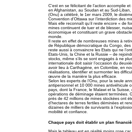
C’est en se félicitant de l’action accomplie e
en Afghanistan, au Soudan et au Sud-Liban, 
(Onu) a célébré, le 1er mars 2009, le dixième
Convention d’Ottawa sur l’interdiction des m
Mais elle reconnaît qu’il reste encore « de f
mines continuent de tuer et de blesser, nuis
économique et constituant un grave obstacle
monde.
Il reste en effet de nombreuses mines à re
de République démocratique du Congo, des v
reste aussi à convaincre les Etats qui ne l’o
Etats-Unis, la Chine et la Russie – de rejoind
stocks, même s’ils se sont engagés à ne plu
internationale doit saisir l’occasion du deux
avoir lieu à Carthagène, en Colombie, en no
réalisations, identifier et surmonter les diffi
œuvre de la manière la plus efficace.
Selon les experts de l’Onu, pour la seule a
antipersonnel et 10 000 mines antivéhicule o
pays, dont la France, le Malawi et la Suisse,
opérations de déminage étaient terminées. G
près de 42 millions de mines stockées ont été
d’hectares de terres fertiles déminées et 
dizaines de milliers de survivants à l’explosi
mobilité et confiance.
Chaque pays doit établir un plan financi
Mais le tableau est en réalité moins rose car