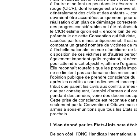
à l’autre et se font un peu dans le désordre. 
rouge (CICR), dont le siège est à Genève et
généralement des civils et des enfants –, co
devraient être accordées uniquement pour u
réalisation d’un plan de déminage correcteme
des progrès considérables ont été réalisés da
le CICR estime qu’on est « encore loin de voi
préambule de cette Convention qui fait date, 
causées par les mines antipersonnel. Il est e
comptant un grand nombre de victimes de mi
à l’échelle nationale, en vue d’améliorer de f
disposition de ces victimes et d’autres perso
également important qu’ils reçoivent, si néces
pour atteindre cet objectif », affirme l’organi
Elle reconnaît toutefois que les progrès imp
ne se limitent pas au domaine des mines ant
l’opinion publique de prendre conscience du 
après les conflits « sont odieuses et inaccep
tribut que paient les civils aux conflits armé
que par conséquent, l’emploi d’armes qui cont
pendant des années, voire des décennies après
Cette prise de conscience est reconnue dans 
seulement par la Convention d’Ottawa mais a
armes à sous-munitions que tous les États s
prochain.
L’élan donné par les Etats-Unis sera décis
De son côté, l’ONG Handicap International a