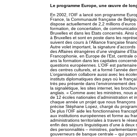
Le programme Europe, une œuvre de lon
En 2002, l’OIF a lancé son programme Europe
France, la Communauté française de Belgiq
dispose actuellement de 2,2 millions d’euros
formation, de concertation, de communication,
Bruxelles et dans les Etats concernés. Ainsi 
à Bruxelles et sont en poste dans les représ
suivent des cours à l’Alliance française financ
Autre volet important, la signature d’accor
des Affaires étrangères d’une vingtaine d’E
Francophonie, en Europe de l’Est, centrale o
ans la formation dans les capitales concern
questions européennes. L’OIF est partenaire, p
des centres culturels, et a formé l’année de
L’organisation collabore aussi avec les école
instituts diplomatiques des pays où le franç
très peu présente dans l’environnement des fo
la signalétique, les sites internet, les brochu
anglais. « Comme avec les ministres, nous a
de 12 écoles nationales d’administration et i
chaque année un projet que nous finançons p
précise Stéphane Lopez, chargé du program
De plus l’OIF aide les fonctionnaires franco
aux institutions européennes et forme au fra
administrations territoriales à travers le rés
enfin des séjours linguistiques d’une à deu
des personnalités – ministres, parlementair
gouverneurs de banque centrale – qui pourron