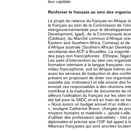
leur capitale.
Renforcer le français au sein des organisa
Le projet de relance du français en Afrique da
le français au sein de la Commission de l’Unio
intergouvernementale pour le développement
Development, Igad), de la Communauté écono
(Cédéao), du Marché commun d’Afrique orie
Eastern and Southern Africa, Comesa) et 
d’Afrique australe (Southern African Devel
secrétariat des ACP à Bruxelles. La majorité
des pays non francophones : Ethiopie, Niger
Les axes d’intervention au sein ces organisa
formation intensive à la langue française, co
milieu francophone, soit en Afrique même so
aussi les services de traduction et des confé
présent en proposant de doter ces organisati
assistée par ordinateur) et elle envoie des f
envoyé ces responsables à des réunions inter
contribue à la traduction de documents de ré
ailleurs l’utilisation du français sur les sites
été fait pour la SADC et est en train de se f
« Nous avons un budget annuel d’un million d
», souligne Catherine Braun, chargée du p
moyens humains et matériels », ajoute-t-elle. 
d’utiliser des professeurs spécialisés – très
diplomates et précise que l’OIF fait appel à 
Alliances françaises qui sont ancrées locale