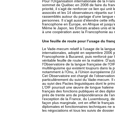
Pour l’Organisation internationale de la Fra
sommet de Québec en 2008 de faire du frança
priorité, il s’agit de renforcer ce lien qui u
associés et les 14 observateurs répartis sur l
rassemblés autour du partage d’une langue 
personnes. Il s’agit aussi d’étendre cette in
francophone en Europe, en Afrique et jusqu’en
Même le Japon, les Emirats arabes unis et le
à une coopération avec la Francophonie au n
Une feuille de route pour l’usage du fran
Le Vade-mecum relatif à l’usage de la langue
internationales, adopté en septembre 2006 pa
Francophonie à Bucarest, puis renforcé par
véritable feuille de route en la matière. D’a
l’Observatoire de la langue française de l’OIF
multilinguisme qui existent toujours dans la p
notamment à l’Onu, à l’Union européenne (UE)
Cet Observatoire est chargé de l’observation
particulièrement du suivi du Vade-mecum. Il d
au suivi des Pactes linguistiques dont le pri
L’OIF poursuit une œuvre de longue haleine 
français des fonctions publiques et des dip
près de trente ans de prépondérance de l’an
l’exception de la France, du Luxembourg, de
façon plus marginale, ont en effet le frança
diplomates et fonctionnaires techniques ne s
les négociations et tous les suivis de dossie