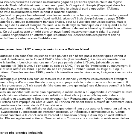
94 lors des premières élections multiraciales gagnées par l’ANC après la chute du régime
sans de Thabo Mbeki ont créé un nouveau parti, le Congrès du Peuple (Cope) qui, dans les
écolle pas vraiment et se place même derrière le principal parti d’opposition, l’Alliance
e veut multiracial mais attire surtout la minorité blanche.
sud-est du pays) a formellement retiré les accusations de fraude, corruption et racket pesant
ur Jacob Zuma, soupçonné d’avoir sollicité, alors qu’il était vice-président du pays (1999-
auprès du groupe d’armement français Thales, pour lui éviter des ennuis judiciaires. Mais le
’hui âgé de 67 ans et d’origine zouloue, a aussi défrayé la chronique en 2006 quand il a été
jeune femme séropositive, faute de preuves, affirmant devant le tribunal qu’il s’était lavé du virus
 Ce qui avait suscité un tollé dans un pays frappé massivement par le sida. Il a aussi
Blancs anglophones en affirmant que les Afrikaners, descendants des premiers colons
 seuls Blancs à être de vrais Sud-Africains.
très jeune dans l’ANC et emprisonné dix ans à Robben Island
ussi de bien connaître les jeunes et les pauvres et n’hésite pas à rappeler qu’il a connu la
fant. Autodidacte, né le 12 avril 1942 à Nkandla (Kwazulu-Natal), il a très vite travaillé pour
 la famille. « Les circonstances ne m’ont pas permis d’aller à l’école, j’ai décidé de me
raconte-t-il. Très jeune, il s’engage au sein de l’ANC. Peu après l’interdiction du mouvement, il
ée et sera arrêté en 1963. Il passe dix ans en prison à Robben Island, au large du Cap, où
étenu. Dans les années 1990, pendant la transition vers la démocratie, il négocie avec succès
lous.
 démagogue prend bien soin de rassurer tout le monde y compris les investisseurs étrangers
une politique d’économie libérale pour que son pays reste la porte ouverte sur le continent. Il
nir les promesses qu’il n’a cessé de faire dans un pays qui malgré ses richesses connaît à la fois
t une grande violence.
aussi un important rôle sur le plan diplomatique même si elle a dû apprendre à connaître le reste
ù elle fait des affaires et mène des médiations. Ainsi elle a joué un rôle important dans
 africaine et a parrainé le Nepad en invoquant la « Renaissance africaine ». Concernant le
, Pretoria s’est impliqué en Côte d’Ivoire, où l’ancien Président Mbeki a œuvré de novembre 2004
médiateur à la demande de l’Union africaine.
icains ont joué un rôle militaire et diplomatique déterminant pour assurer le retour au calme, le
t l’avancement du processus de transition politique. En République démocratique du Congo,
ement contribué à la conclusion de l’accord de transition politique (Sun City en avril 2003) et
uée. Elle est également active au Soudan et aux Comores et a constitué un relais essentiel au
ar de très grandes inégalités