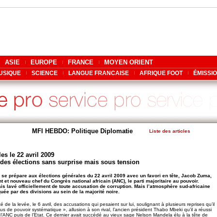
ASIE
EUROPE
FRANCE
MOYEN ORIENT
USIQUE
SCIENCE
LANGUE FRANCAISE
AFRIQUE FOOT
ÉMISSI
MFI HEBDO: Politique Diplomatie
Liste des articles
es le 22 avril 2009
 des élections sans surprise mais sous tension
d se prépare aux élections générales du 22 avril 2009 avec un favori en tête, Jacob Zuma,
t et nouveau chef du Congrès national africain (ANC), le parti majoritaire au pouvoir.
 lavé officiellement de toute accusation de corruption. Mais l’atmosphère sud-africaine
quée par des divisions au sein de la majorité noire.
é de la levée, le 6 avril, des accusations qui pesaient sur lui, soulignant à plusieurs reprises qu’il
bus de pouvoir systématique », allusion à son rival, l’ancien président Thabo Mbeki qu’il a réussi
e l’ANC puis de l’Etat. Ce dernier avait succédé au vieux sage Nelson Mandela élu à la tête de