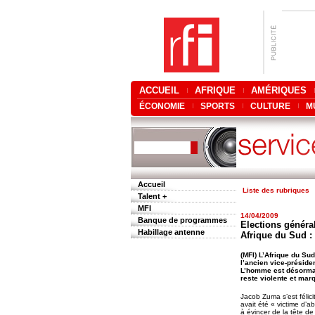
ACCUEIL
AFRIQUE
AMÉRIQUES
ÉCONOMIE
SPORTS
CULTURE
M
Accueil
Liste des rubriques
Talent +
MFI
14/04/2009
Banque de programmes
Elections général
Habillage antenne
Afrique du Sud :
(MFI) L’Afrique du Su
l’ancien vice-présiden
L’homme est désormais
reste violente et mar
Jacob Zuma s’est félicit
avait été « victime d’a
à évincer de la tête d