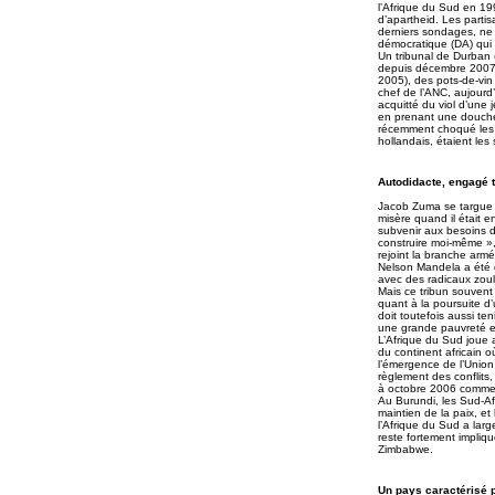
l’Afrique du Sud en 19
d’apartheid. Les parti
derniers sondages, ne d
démocratique (DA) qui s
Un tribunal de Durban (
depuis décembre 2007 s
2005), des pots-de-vin 
chef de l’ANC, aujourd
acquitté du viol d’une 
en prenant une douche.
récemment choqué les 
hollandais, étaient les
Autodidacte, engagé 
Jacob Zuma se targue a
misère quand il était en
subvenir aux besoins de
construire moi-même », 
rejoint la branche arm
Nelson Mandela a été d
avec des radicaux zou
Mais ce tribun souvent
quant à la poursuite d’
doit toutefois aussi te
une grande pauvreté e
L’Afrique du Sud joue 
du continent africain o
l’émergence de l’Union
règlement des conflits
à octobre 2006 comme 
Au Burundi, les Sud-Afr
maintien de la paix, e
l’Afrique du Sud a larg
reste fortement impliq
Zimbabwe.
Un pays caractérisé p