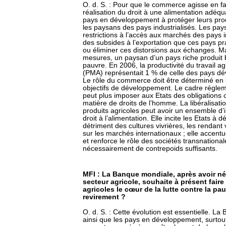
O. d. S. : Pour que le commerce agisse en f
réalisation du droit à une alimentation adéquat
pays en développement à protéger leurs pro
les paysans des pays industrialisés. Les pay
restrictions à l’accès aux marchés des pays i
des subsides à l’exportation que ces pays pr
ou éliminer ces distorsions aux échanges. Ma
mesures, un paysan d’un pays riche produit
pauvre. En 2006, la productivité du travail 
(PMA) représentait 1 % de celle des pays dé
Le rôle du commerce doit être déterminé en l
objectifs de développement. Le cadre réglem
peut plus imposer aux Etats des obligations
matière de droits de l’homme. La libéralisat
produits agricoles peut avoir un ensemble d’i
droit à l’alimentation. Elle incite les Etats à
détriment des cultures vivrières, les rendant v
sur les marchés internationaux ; elle accentu
et renforce le rôle des sociétés transnational
nécessairement de contrepoids suffisants.
MFI : La Banque mondiale, après avoir né
secteur agricole, souhaite à présent fair
agricoles le cœur de la lutte contre la p
revirement ?
O. d. S. : Cette évolution est essentielle. La
ainsi que les pays en développement, surtou