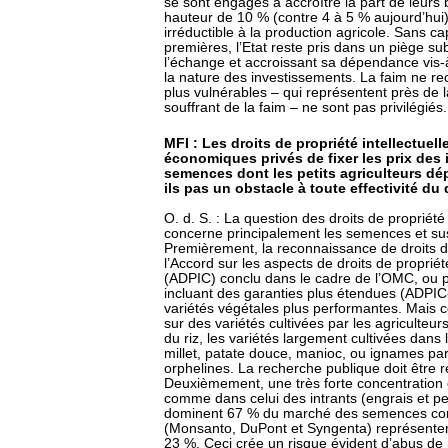
se sont engagés à accroître la part de leurs b
hauteur de 10 % (contre 4 à 5 % aujourd’hui)
irréductible à la production agricole. Sans c
premières, l’Etat reste pris dans un piège s
l’échange et accroissant sa dépendance vis-
la nature des investissements. La faim ne rec
plus vulnérables – qui représentent près de 
souffrant de la faim – ne sont pas privilégiés.
MFI : Les droits de propriété intellectuel
économiques privés de fixer les prix des 
semences dont les petits agriculteurs dé
ils pas un obstacle à toute effectivité du 
O. d. S. : La question des droits de propriété
concerne principalement les semences et sus
Premièrement, la reconnaissance de droits de 
l’Accord sur les aspects de droits de proprié
(ADPIC) conclu dans le cadre de l’OMC, ou p
incluant des garanties plus étendues (ADPIC
variétés végétales plus performantes. Mais 
sur des variétés cultivées par les agriculteur
du riz, les variétés largement cultivées dan
millet, patate douce, manioc, ou ignames par
orphelines. La recherche publique doit être re
Deuxièmement, une très forte concentration
comme dans celui des intrants (engrais et pe
dominent 67 % du marché des semences comm
(Monsanto, DuPont et Syngenta) représente
23 %. Ceci crée un risque évident d’abus de 