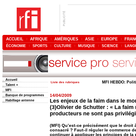
ACCUEIL
AFRIQUE
AMÉRIQUES
ASIE
EUROPE
FRAN
ÉCONOMIE
SPORTS
CULTURE
MUSIQUE
SCIENCE
LANG
Accueil
MFI HEBDO: Polit
Liste des rubriques
Talent +
MFI
Banque de programmes
14/04/2009
Les enjeux de la faim dans le m
Habillage antenne
(3)Olivier de Schutter : « La faim 
producteurs ne sont pas privilég
(MFI) Qu’est-ce précisément que le droit à 
consacré ? Faut-il réguler le commerce d
continuer à appliquer les principes de la p