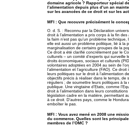
domaine agricole ? Rapporteur spécial de
l’alimentation depuis plus d’un an mainten
sur les avancées de ce droit et sur les ac
MFI : Que recouvre précisément le concept
O. d. S. : Reconnu par la Déclaration univer
droit à l’alimentation a pris corps à la fin de
la faim n’est pas qu’un problème technique, l
elle est aussi un problème politique, lié à la p
marginalisation de certains groupes de la pop
Ce droit a été clarifié concrètement par le 
culturels – un comité d’experts qui surveille l
droits économiques, sociaux et culturels (PID
volontaires adoptées en 2004 au sein de l’or
l’alimentation et l’agriculture (FAO). Ce droi
leurs politiques sur le droit à l’alimentation d
objectifs précis à réaliser dans le temps, de s
réguliers ; de soumettre leurs politiques à la
publique. Une vingtaine d’Etats, comme l’Eq
droit à l’alimentation dans leurs constitution
législation cadre en la matière, permettant au
à ce droit. D’autres pays, comme le Hondura
emboîter le pas.
MFI : Vous avez mené en 2008 une missio
du commerce. Quelles sont les principa
membres de l’OMC ?