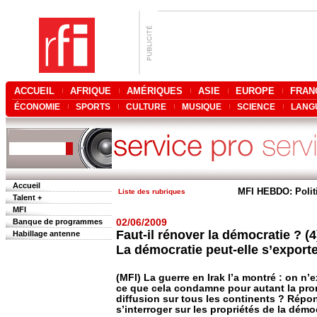
ACCUEIL
AFRIQUE
AMÉRIQUES
ASIE
EUROPE
FRAN
ÉCONOMIE
SPORTS
CULTURE
MUSIQUE
SCIENCE
LANG
Accueil
MFI HEBDO: Polit
Liste des rubriques
Talent +
MFI
Banque de programmes
02/06/2009
Faut-il rénover la démocratie ? (4
Habillage antenne
La démocratie peut-elle s’exporte
(MFI) La guerre en Irak l’a montré : on n’
ce que cela condamne pour autant la pr
diffusion sur tous les continents ? Répon
s’interroger sur les propriétés de la démoc