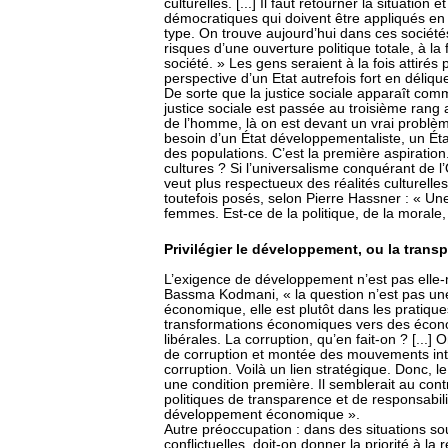
culturelles. [...] Il faut retourner la situation 
démocratiques qui doivent être appliqués en
type. On trouve aujourd’hui dans ces sociét
risques d’une ouverture politique totale, à la
société. » Les gens seraient à la fois attirés 
perspective d’un Etat autrefois fort en déliqu
De sorte que la justice sociale apparaît comm
justice sociale est passée au troisième rang ap
de l’homme, là on est devant un vrai problèm
besoin d’un État développementaliste, un Éta
des populations. C’est la première aspiration.
cultures ? Si l’universalisme conquérant de l’
veut plus respectueux des réalités culturelle
toutefois posés, selon Pierre Hassner : « Une
femmes. Est-ce de la politique, de la morale,
Privilégier le développement, ou la trans
L’exigence de développement n’est pas elle-m
Bassma Kodmani, « la question n’est pas u
économique, elle est plutôt dans les pratiqu
transformations économiques vers des éco
libérales. La corruption, qu’en fait-on ? [...]
de corruption et montée des mouvements inté
corruption. Voilà un lien stratégique. Donc,
une condition première. Il semblerait au contra
politiques de transparence et de responsabil
développement économique ».
Autre préoccupation : dans des situations sou
conflictuelles, doit-on donner la priorité à l