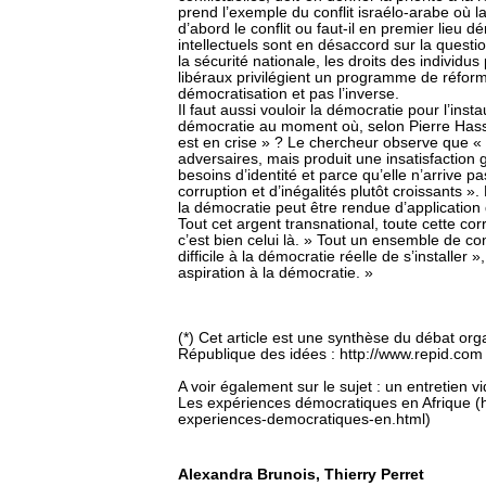
prend l’exemple du conflit israélo-arabe où l
d’abord le conflit ou faut-il en premier lieu 
intellectuels sont en désaccord sur la question
la sécurité nationale, les droits des individu
libéraux privilégient un programme de réfor
démocratisation et pas l’inverse.
Il faut aussi vouloir la démocratie pour l’inst
démocratie au moment où, selon Pierre Hassn
est en crise » ? Le chercheur observe que «
adversaires, mais produit une insatisfaction
besoins d’identité et parce qu’elle n’arrive
corruption et d’inégalités plutôt croissants »
la démocratie peut être rendue d’application di
Tout cet argent transnational, toute cette co
c’est bien celui là. » Tout un ensemble de c
difficile à la démocratie réelle de s’installe
aspiration à la démocratie. »
(*) Cet article est une synthèse du débat org
République des idées : http://www.repid.com
A voir également sur le sujet : un entretien 
Les expériences démocratiques en Afrique (h
experiences-democratiques-en.html)
Alexandra Brunois, Thierry Perret