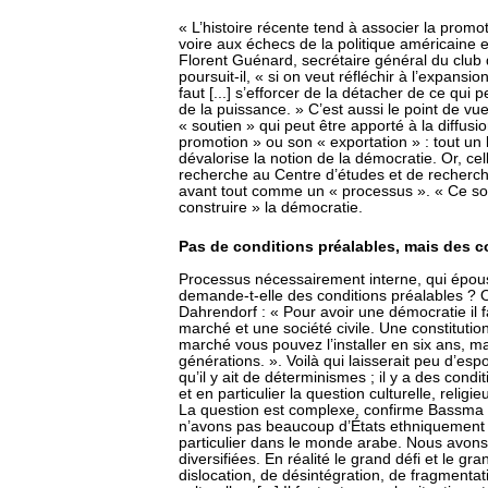
« L’histoire récente tend à associer la promo
voire aux échecs de la politique américaine e
Florent Guénard, secrétaire général du club 
poursuit-il, « si on veut réfléchir à l’expansi
faut [...] s’efforcer de la détacher de ce qu
de la puissance. » C’est aussi le point de vu
« soutien » qui peut être apporté à la diffusi
promotion » ou son « exportation » : tout un
dévalorise la notion de la démocratie. Or, cel
recherche au Centre d’études et de recherche
avant tout comme un « processus ». « Ce so
construire » la démocratie.
Pas de conditions préalables, mais des 
Processus nécessairement interne, qui épouse
demande-t-elle des conditions préalables ? O
Dahrendorf : « Pour avoir une démocratie il f
marché et une société civile. Une constitutio
marché vous pouvez l’installer en six ans, mai
générations. ». Voilà qui laisserait peu d’es
qu’il y ait de déterminismes ; il y a des cond
et en particulier la question culturelle, religie
La question est complexe, confirme Bassm
n’avons pas beaucoup d’États ethniquement 
particulier dans le monde arabe. Nous avons
diversifiées. En réalité le grand défi et le g
dislocation, de désintégration, de fragmentat