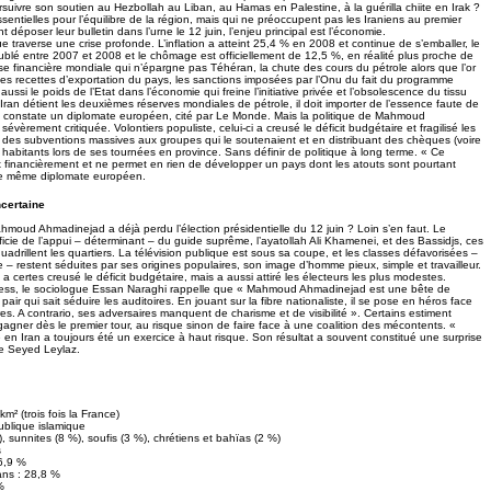
ursuivre son soutien au Hezbollah au Liban, au Hamas en Palestine, à la guérilla chiite en Irak ?
entielles pour l’équilibre de la région, mais qui ne préoccupent pas les Iraniens au premier
t déposer leur bulletin dans l’urne le 12 juin, l’enjeu principal est l’économie.
 traverse une crise profonde. L’inflation a atteint 25,4 % en 2008 et continue de s’emballer, le
oublé entre 2007 et 2008 et le chômage est officiellement de 12,5 %, en réalité plus proche de
ise financière mondiale qui n’épargne pas Téhéran, la chute des cours du pétrole alors que l’or
es recettes d’exportation du pays, les sanctions imposées par l’Onu du fait du programme
ussi le poids de l’Etat dans l’économie qui freine l’initiative privée et l’obsolescence du tissu
 l’Iran détient les deuxièmes réserves mondiales de pétrole, il doit importer de l’essence faute de
, constate un diplomate européen, cité par Le Monde. Mais la politique de Mahmoud
évèrement critiquée. Volontiers populiste, celui-ci a creusé le déficit budgétaire et fragilisé les
des subventions massives aux groupes qui le soutenaient et en distribuant des chèques (voire
x habitants lors de ses tournées en province. Sans définir de politique à long terme. « Ce
ux financièrement et ne permet en rien de développer un pays dont les atouts sont pourtant
ce même diplomate européen.
ncertaine
Mahmoud Ahmadinejad a déjà perdu l’élection présidentielle du 12 juin ? Loin s’en faut. Le
icie de l’appui – déterminant – du guide suprême, l’ayatollah Ali Khamenei, et des Bassidjs, ces
quadrillent les quartiers. La télévision publique est sous sa coupe, et les classes défavorisées –
– restent séduites par ses origines populaires, son image d’homme pieux, simple et travailleur.
a certes creusé le déficit budgétaire, mais a aussi attiré les électeurs les plus modestes.
ress, le sociologue Essan Naraghi rappelle que « Mahmoud Ahmadinejad est une bête de
air qui sait séduire les auditoires. En jouant sur la fibre nationaliste, il se pose en héros face
s. A contrario, ses adversaires manquent de charisme et de visibilité ». Certains estiment
gagner dès le premier tour, au risque sinon de faire face à une coalition des mécontents. «
le en Iran a toujours été un exercice à haut risque. Son résultat a souvent constitué une surprise
ue Seyed Leylaz.
m² (trois fois la France)
ublique islamique
), sunnites (8 %), soufis (3 %), chrétiens et bahïas (2 %)
s
6,9 %
ans : 28,8 %
%