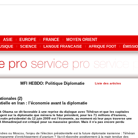
ASIE
EUROPE
FRANCE
MOYEN ORIENT
USIQUE
SCIENCE
LANGUE FRANCAISE
AFRIQUE FOOT
ÉMISSI
MFI HEBDO: Politique Diplomatie
Liste des articles
tionales (2)
tielle en Iran : l’économie avant la diplomatie
k Obama se dit favorable à une reprise du dialogue avec Téhéran et que les capitales
gent sur la diplomatie que mènera le futur président, pour les 71 millions d’Iraniens,
scrutin présidentiel du 12 juin 2009 est l’économie, au moment où leur pays traverse une
 Ahmadinejad est critiqué pour sa mauvaise gestion. Mais il n’a pas encore perdu
res ou Moscou, l’enjeu de l’élection présidentielle est la future diplomatie iranienne : Téhéran
programme d’enrichissement d’uranium ? Va-t-il répondre positivement à la main tendue des