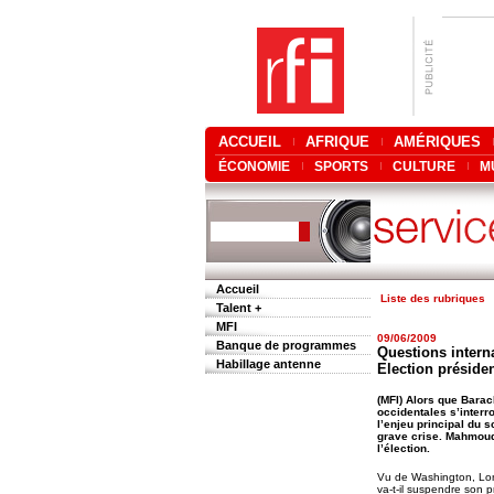
ACCUEIL
AFRIQUE
AMÉRIQUES
ÉCONOMIE
SPORTS
CULTURE
M
Accueil
Liste des rubriques
Talent +
MFI
09/06/2009
Banque de programmes
Questions interna
Habillage antenne
Election présiden
(MFI) Alors que Barac
occidentales s’interro
l’enjeu principal du 
grave crise. Mahmoud
l’élection.
Vu de Washington, Lond
va-t-il suspendre son 