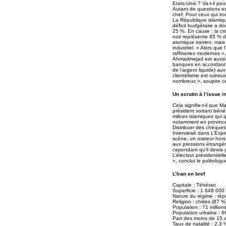
Etats-Unis ? Va-t-il po
Autant de questions ess
chef. Pour ceux qui iron
La République islamique
déficit budgétaire a d
25 %. En cause : la cr
noir représente 85 % d
atomique iranien, mais a
industriel. « Alors que
raffineries modernes »
Ahmadinejad est aussi s
banques en accordant 
de l’argent liquide) au
clientélisme est ruine
nombreux », soupire 
Un scrutin à l’issue i
Cela signifie-t-il que 
président sortant bénéf
milices islamiques qui 
notamment en province 
Distribuer des chèques 
Interviewé dans L’Exp
scène, un orateur hors p
aux pressions étrangère
cependant qu’il devra 
L’élection présidentiel
», conclut le politolog
L’Iran en bref
Capitale : Téhéran
Superficie : 1 648 000 k
Nature du régime : rép
Religion : chiites (87 %
Population : 71 million
Population urbaine : 6
Part des moins de 15 
Taux de natalité : 2,3 