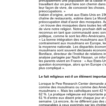
principalement une population de la classe m
travaillant dur on peut faire son chemin dans 
leur façon de vivre, de concevoir les choses,
préoccupations. »
Irakien d’origine, arrivé aux Etats-Unis en 19
chaîne de restaurants, estime dans Le Monde 
préoccupation était d’avoir des mosquées. Au
; on trouve des mosquées dans toutes les vi
de vivre notre religion. Notre prochain défi 
reconnus en tant que communauté avec son H
politique, comme le sont les Afro-Américains,
« La bonne intégration des musulmans aux Et
contrairement aux musulmans en Europe, leu
la moyenne nationale. Les disparités économ
musulmans sont souvent déclassés économiq
Boniface, directeur de l’Institut de relations 
analyse partagée par Nazih Hassan, un inform
les parents vivent en France : « Aux Etats-Uni
question économique, alors qu’en Europe c’e
plus compliqué ».
Le fait religieux est-il un élément impor
Lorsque le Pew Research Center demande aux
comme des musulmans ou comme des América
musulmans ». Mais les catholiques sont 42 
62 %. La pratique religieuse est importante
61 % d’entre eux disent prier chaque jour et
semaine. Là encore, ils ne diffèrent pas des a
comparables à ceux exprimés par les chréti