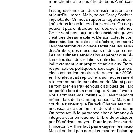
reprochent de ne pas être de bons Américains
».
Les agressions dont des musulmans ont été 
aujourd’hui rares. Mais, selon Corey Saylor :
inquiétante. On nous rapporte régulièremen
jetés dans les toilettes d’universités. Ou de 
peuvent pas embarquer sur des vols intérie
Ce ne sont pas toujours des incidents graves 
c’est très désagréable ». De son côté, le com
discrimination raciale s’est déclaré, en ma
l’augmentation du ciblage racial par les serv
des Arabes, des musulmans et des personnes
Les musulmans américains espèrent que l’él
l’amélioration des relations entre les Etats-
indirectement leur propre situation aux Etats-U
responsables politiques encouragent parfois c
élections parlementaires de novembre 2006,
en Floride, avait reproché à son adversaire
à la communauté musulmane de Miami pour la
se font tuer en Irak et vous distribuez de l’a
emportée lors d’un meeting. « Nous n’avons 
Nous sommes vos voisins », lui avait répond
même, lors de la campagne pour la Maison-Bl
courir la rumeur que Barack Obama était mus
nécessaire de démentir et de s’afficher oste
On retrouve-là le paradoxe cher à Amaney
intégrée économiquement, libre de pratique
par l’Américain moyen. Pour le professeur de 
Princeton : « Il ne faut pas exagérer les inc
Mais il ne faut pas non plus minorer l’islamo