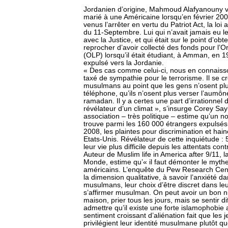
Jordanien d’origine, Mahmoud Alafyanouny viv
marié à une Américaine lorsqu’en février 2004
venus l’arrêter en vertu du Patriot Act, la loi 
du 11-Septembre. Lui qui n’avait jamais eu l
avec la Justice, et qui était sur le point d’obt
reprocher d’avoir collecté des fonds pour l’Or
(OLP) lorsqu’il était étudiant, à Amman, en 1
expulsé vers la Jordanie.
« Des cas comme celui-ci, nous en connaisson
taxé de sympathie pour le terrorisme. Il se 
musulmans au point que les gens n’osent plus
téléphone, qu’ils n’osent plus verser l’aumôn
ramadan. Il y a certes une part d’irrationnel 
révélateur d’un climat », s’insurge Corey Sa
association – très politique – estime qu’un
trouve parmi les 160 000 étrangers expulsés 
2008, les plaintes pour discrimination et ha
Etats-Unis. Révélateur de cette inquiétude 
leur vie plus difficile depuis les attentats c
Auteur de Muslim life in America after 9/11, 
Monde, estime qu’« il faut démonter le myth
américains. L’enquête du Pew Research Center
la dimension qualitative, à savoir l’anxiété 
musulmans, leur choix d’être discret dans leur
s’affirmer musulman. On peut avoir un bon ni
maison, prier tous les jours, mais se sentir di
admettre qu’il existe une forte islamophobie a
sentiment croissant d’aliénation fait que les 
privilégient leur identité musulmane plutôt qu