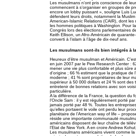
Les musulmans n’ont pris conscience de leur 
commencent à s’organiser en groupes de pre
encore un lobby puissant », souligne Luis Lu
défendent leurs droits, notamment la Muslim 
American-Islamic Relations (CAIR), dont les 
les hommes politiques à Washington. Pour la
Congrès lors des élections parlementaires de
Keith Ellison, un Afro-Américain de quarante-
converti à l’islam à l’âge de dix-neuf ans.
Les musulmans sont-ils bien intégrés à l
Heureux d’être musulman et Américain. C’es
en juin 2007 par le Pew Research Center : 6
mener une vie plus confortable et plus sûre 
d’origine ; 66 % estiment que la pratique de 
moderne ; 41 % sont propriétaires de leur m
supérieur à 50 000 dollars et 24 % sont des t
entretenir de bonnes relations avec son voisi
particulière.
A la différence de la France, la question du 
l’Oncle Sam : il y est régulièrement porté 
jamais porté par 48 %. Toutes les entreprise
qu’elles portaient le voile ont perdu leur 
planétaire de l’American way of life – propos
réside une importante communauté musulma
américains disposent de leur chaîne de télév
l’Etat de New York. A en croire Andrew Kohu
Les musulmans américains vivent comme la p