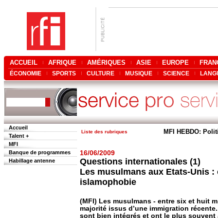
ACCUEIL
AFRIQUE
AMÉRIQUES
ASIE
EUROPE
FRAN
ÉCONOMIE
SPORTS
CULTURE
MUSIQUE
SCIENCE
LANG
Accueil
MFI HEBDO: Polit
Liste des rubriques
Talent +
MFI
Banque de programmes
16/06/2009
Questions internationales (1)
Habillage antenne
Les musulmans aux Etats-Unis : e
islamophobie
(MFI) Les musulmans - entre six et huit mi
majorité issus d’une immigration récente.
sont bien intégrés et ont le plus souvent 