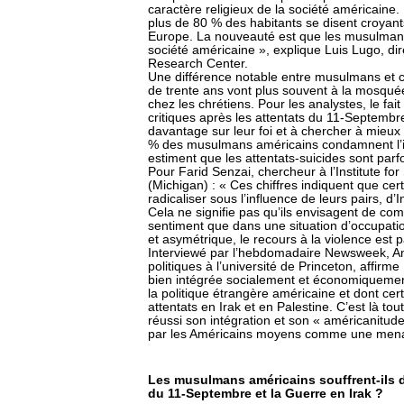
caractère religieux de la société américain
plus de 80 % des habitants se disent croyan
Europe. La nouveauté est que les musulmans d
société américaine », explique Luis Lugo, d
Research Center.
Une différence notable entre musulmans et 
de trente ans vont plus souvent à la mosquée 
chez les chrétiens. Pour les analystes, le fait
critiques après les attentats du 11-Septembr
davantage sur leur foi et à chercher à mieux
% des musulmans américains condamnent l’
estiment que les attentats-suicides sont parfoi
Pour Farid Senzai, chercheur à l’Institute fo
(Michigan) : « Ces chiffres indiquent que c
radicaliser sous l’influence de leurs pairs, d’I
Cela ne signifie pas qu’ils envisagent de comm
sentiment que dans une situation d’occupation
et asymétrique, le recours à la violence est par
Interviewé par l’hebdomadaire Newsweek, A
politiques à l’université de Princeton, affirm
bien intégrée socialement et économiquemen
la politique étrangère américaine et dont c
attentats en Irak et en Palestine. C’est là 
réussi son intégration et son « américanitude
par les Américains moyens comme une menac
Les musulmans américains souffrent-ils d
du 11-Septembre et la Guerre en Irak ?