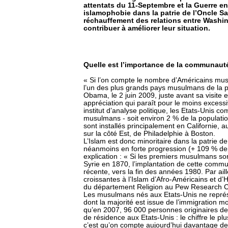
attentats du 11-Septembre et la Guerre en 
islamophobie dans la patrie de l’Oncle S
réchauffement des relations entre Washi
contribuer à améliorer leur situation.
Quelle est l’importance de la communau
« Si l’on compte le nombre d’Américains mus
l’un des plus grands pays musulmans de la p
Obama, le 2 juin 2009, juste avant sa visite
appréciation qui paraît pour le moins exces
institut d’analyse politique, les Etats-Unis co
musulmans - soit environ 2 % de la populatio
sont installés principalement en Californie, a
sur la côté Est, de Philadelphie à Boston.
L’Islam est donc minoritaire dans la patrie de
néanmoins en forte progression (+ 109 % d
explication : « Si les premiers musulmans so
Syrie en 1870, l’implantation de cette comm
récente, vers la fin des années 1980. Par ail
croissantes à l’Islam d’Afro-Américains et d’
du département Religion au Pew Research Ce
Les musulmans nés aux Etats-Unis ne représ
dont la majorité est issue de l’immigration mo
qu’en 2007, 96 000 personnes originaires d
de résidence aux Etats-Unis : le chiffre le p
c’est qu’on compte aujourd’hui davantage de