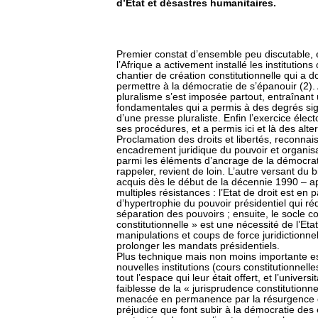
d’Etat et désastres humanitaires.
Premier constat d’ensemble peu discutable, e
l’Afrique a activement installé les institution
chantier de création constitutionnelle qui a
permettre à la démocratie de s’épanouir (2).
pluralisme s’est imposée partout, entraînant
fondamentales qui a permis à des degrés signif
d’une presse pluraliste. Enfin l’exercice élect
ses procédures, et a permis ici et là des alt
Proclamation des droits et libertés, reconnai
encadrement juridique du pouvoir et organisat
parmi les éléments d’ancrage de la démocratie 
rappeler, revient de loin. L’autre versant du b
acquis dès le début de la décennie 1990 – a
multiples résistances : l’Etat de droit est en
d’hypertrophie du pouvoir présidentiel qui ré
séparation des pouvoirs ; ensuite, le socle con
constitutionnelle » est une nécessité de l’Eta
manipulations et coups de force juridictionnel
prolonger les mandats présidentiels.
Plus technique mais non moins importante est
nouvelles institutions (cours constitutionne
tout l’espace qui leur était offert, et l’unive
faiblesse de la « jurisprudence constitutionne
menacée en permanence par la résurgence de
préjudice que font subir à la démocratie des