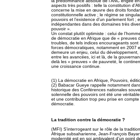
la prédominance absolue de l’ANC érigée en vé
aspects très positifs : telle la constitution d’
concerne la mise en œuvre des droits fonda
constitutionnelle active ; le régime se singula
pouvoirs et l’existence d’un parlement fort ; e
indépendantes dans des domaines très divers
pouvoir ».
Un constat plutôt optimiste : celui de l’homme
de démocratie en Afrique que de « preuves d
troubles, de tels indices encourageants son
forces démocratiques, notamment en 2007 e
demeure un enjeu, celui du développement, s
entre les avancées, ici et là, de la gouverna
delà les « preuves » de pauvreté, le contin
une croissance continue.
(1) La démocratie en Afrique, Pouvoirs, éditi
(2) Babacar Gueye rappelle notamment dans so
historique des Conférences nationales souver
solennelle des pouvoirs ont été une véritable
et une contribution trop peu prise en compte
démocratie.
La tradition contre la démocratie ?
(MFI) S’interrogeant sur le rôle de la tradit
Afrique subsaharienne, Jean-François Bayart n
modernité est en soi ambivalent d’un point de 