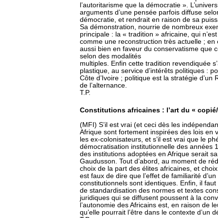
l’autoritarisme que la démocratie ». L’univers
arguments d’une pensée parfois diffuse selon 
démocratie, et rendrait en raison de sa puiss
Sa démonstration, nourrie de nombreux exem
principale : la « tradition » africaine, qui n’e
comme une reconstruction très actuelle ; en o
aussi bien en faveur du conservatisme que c
selon des modalités
multiples. Enfin cette tradition revendiquée s
plastique, au service d’intérêts politiques : po
Côte d’Ivoire ; politique est la stratégie d’
de l’alternance.
T.P.
Constitutions africaines : l’art du « copié/
(MFI) S’il est vrai (et ceci dès les indépend
Afrique sont fortement inspirées des lois en
les ex-colonisateurs, et s’il est vrai que le 
démocratisation institutionnelle des années 
des institutions adoptées en Afrique serait 
Gaudusson. Tout d’abord, au moment de rédige
choix de la part des élites africaines, et choi
est faux de dire que l’effet de familiarité d’un
constitutionnels sont identiques. Enfin, il fa
de standardisation des normes et textes cons
juridiques qui se diffusent poussent à la con
l’autonomie des Africains est, en raison de
qu’elle pourrait l’être dans le contexte d’un