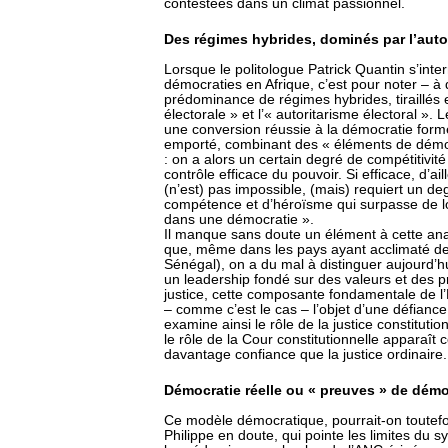
contestées dans un climat passionnel.
Des régimes hybrides, dominés par l’auto
Lorsque le politologue Patrick Quantin s’inter
démocraties en Afrique, c’est pour noter – à
prédominance de régimes hybrides, tiraillés 
électorale » et l’« autoritarisme électoral ».
une conversion réussie à la démocratie formel
emporté, combinant des « éléments de démoc
: on a alors un certain degré de compétitivité
contrôle efficace du pouvoir. Si efficace, d’ail
(n’est) pas impossible, (mais) requiert un deg
compétence et d’héroïsme qui surpasse de l
dans une démocratie ».
Il manque sans doute un élément à cette analy
que, même dans les pays ayant acclimaté de
Sénégal), on a du mal à distinguer aujourd’hu
un leadership fondé sur des valeurs et des p
justice, cette composante fondamentale de l’E
– comme c’est le cas – l’objet d’une défianc
examine ainsi le rôle de la justice constituti
le rôle de la Cour constitutionnelle apparaît 
davantage confiance que la justice ordinaire.
Démocratie réelle ou « preuves » de démo
Ce modèle démocratique, pourrait-on toutefoi
Philippe en doute, qui pointe les limites du 