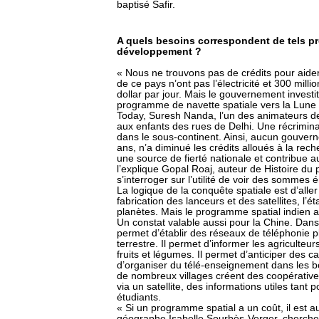
baptisé Safir.
A quels besoins correspondent de tels 
développement ?
« Nous ne trouvons pas de crédits pour aider 
de ce pays n’ont pas l’électricité et 300 mil
dollar par jour. Mais le gouvernement investi
programme de navette spatiale vers la Lune
Today, Suresh Nanda, l’un des animateurs de l
aux enfants des rues de Delhi. Une récrimina
dans le sous-continent. Ainsi, aucun gouver
ans, n’a diminué les crédits alloués à la rech
une source de fierté nationale et contrib
l’explique Gopal Roaj, auteur de Histoire du
s’interroger sur l’utilité de voir des sommes
La logique de la conquête spatiale est d’aller 
fabrication des lanceurs et des satellites, l’é
planètes. Mais le programme spatial indien a 
Un constat valable aussi pour la Chine. Dans 
permet d’établir des réseaux de téléphonie p
terrestre. Il permet d’informer les agriculte
fruits et légumes. Il permet d’anticiper des c
d’organiser du télé-enseignement dans les 
de nombreux villages créent des coopérative
via un satellite, des informations utiles tant
étudiants.
« Si un programme spatial a un coût, il est a
géographe Isabelle Sourbès-Verger, chercheu