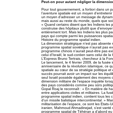
Peut-on pour autant négliger la dimension
Pour tout gouvernement, a fortiori dans un 
l’aventure spatiale est un moyen d’entretenir l
un moyen d’adresser un message de dynamis
mais aussi au reste du monde, quels que soi
« Quand certains disent que les Indiens les p
construise des hôpitaux plutôt que d’envoyer 
entièrement tort. Mais les Indiens les plus pa
pays qui compte parmi les puissances spatial
Histoire du programme spatial indien.
La dimension stratégique n’est pas absente 
programme spatial soviétique n’aurait pas exi
programme chinois n’aurait peut-être pas exis
celui d’Israël, le sud-coréen sans celui de l
L’Express Bruno Tertrais, chercheur à la Fon
Le lancement, le 4 février 2009, de la fusée 
anniversaire de la révolution islamique, ce qu
spatiale au cœur de sa stratégie politique et 
succès pourrait avoir un impact sur les équi
seul Israël possède également des moyens d
dimension militaire de l’espace inquiète lorsq
des pays considérés comme peu sûrs politique
Gopal Roaj le reconnaît : « En matière de ha
entre applications civiles et militaires. La fu
programme spatial indien, contient tous les 
d’un missile balistique intercontinental. » M
militarisation de l’espace, ce sont les Etats-U
iranien, Mahmoud Ahmadinejad, s’est vanté d
programme spatial de Téhéran a d’abord eu – e