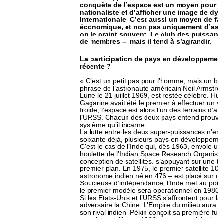
conquête de l’espace est un moyen pour u
nationaliste et d’afficher une image de 
internationale. C’est aussi un moyen de 
économique, et non pas uniquement d’as
on le craint souvent. Le club des puissan
de membres –, mais il tend à s’agrandir.
La participation de pays en développemen
récente ?
« C’est un petit pas pour l’homme, mais un 
phrase de l’astronaute américain Neil Arms
Lune le 21 juillet 1969, est restée célèbre. 
Gagarine avait été le premier à effectuer un 
froide, l’espace est alors l’un des terrains d’
l’URSS. Chacun des deux pays entend prouve
système qu’il incarne.
La lutte entre les deux super-puissances n
soixante déjà, plusieurs pays en développeme
C’est le cas de l’Inde qui, dès 1963, envoie
houlette de l’Indian Space Research Organisa
conception de satellites, s’appuyant sur une t
premier plan. En 1975, le premier satellite
astronome indien né en 476 – est placé sur or
Soucieuse d’indépendance, l’Inde met au poi
le premier modèle sera opérationnel en 1980
Si les Etats-Unis et l’URSS s’affrontent pour 
adversaire la Chine. L’Empire du milieu aur
son rival indien. Pékin conçoit sa première