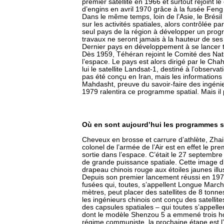
premier satellite en 1966 et surtout rejoint l
d’engins en avril 1970 grâce à la fusée Feng
Dans le même temps, loin de l’Asie, le Brés
sur les activités spatiales, alors contrôlée pa
seul pays de la région à développer un progr
travaux ne seront jamais à la hauteur de se
Dernier pays en développement à se lancer trè
Dès 1959, Téhéran rejoint le Comité des Natio
l’espace. Le pays est alors dirigé par le Cha
lui le satellite Landsat-1, destiné à l’observa
pas été conçu en Iran, mais les informations 
Mahdasht, preuve du savoir-faire des ingénie
1979 ralentira ce programme spatial. Mais il
Où en sont aujourd’hui les programmes 
Cheveux en brosse et carrure d’athlète, Zha
colonel de l’armée de l’Air est en effet le pr
sortie dans l’espace. C’était le 27 septembre
de grande puissance spatiale. Cette image 
drapeau chinois rouge aux étoiles jaunes illu
Depuis son premier lancement réussi en 1970
fusées qui, toutes, s’appellent Longue March
mètres, peut placer des satellites de 8 tonne
les ingénieurs chinois ont conçu des satellit
des capsules spatiales – qui toutes s’appell
dont le modèle Shenzou 5 a emmené trois h
régime communiste, la prochaine étape est l’