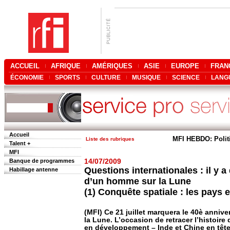
ACCUEIL
AFRIQUE
AMÉRIQUES
ASIE
EUROPE
FRAN
ÉCONOMIE
SPORTS
CULTURE
MUSIQUE
SCIENCE
LANG
Accueil
MFI HEBDO: Polit
Liste des rubriques
Talent +
MFI
Banque de programmes
14/07/2009
Questions internationales : il y a
Habillage antenne
d’un homme sur la Lune
(1) Conquête spatiale : les pays
(MFI) Ce 21 juillet marquera le 40è anniv
la Lune. L’occasion de retracer l’histoire
en développement – Inde et Chine en tête 