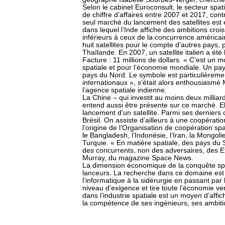
Selon le cabinet Euroconsult, le secteur spati
de chiffre d’affaires entre 2007 et 2017, con
seul marché du lancement des satellites est 
dans lequel l’Inde affiche des ambitions croi
inférieurs à ceux de la concurrence américai
huit satellites pour le compte d’autres pays,
Thaïlande. En 2007, un satellite italien a été
Facture : 11 millions de dollars. « C’est un
spatiale et pour l’économie mondiale. Un pays
pays du Nord. Le symbole est particulièremen
internationaux », s’était alors enthousiasmé
l’agence spatiale indienne.
La Chine – qui investit au moins deux milliar
entend aussi être présente sur ce marché. El
lancement d’un satellite. Parmi ses derniers c
Brésil. On assiste d’ailleurs à une coopérat
l’origine de l’Organisation de coopération spa
le Bangladesh, l’Indonésie, l’Iran, la Mongolie
Turquie. « En matière spatiale, des pays du
des concurrents, non des adversaires, des Et
Murray, du magazine Space News.
La dimension économique de la conquête spa
lanceurs. La recherche dans ce domaine est 
l’informatique à la sidérurgie en passant par 
niveau d’exigence et tire toute l’économie ve
dans l’industrie spatiale est un moyen d’affi
la compétence de ses ingénieurs, ses ambi