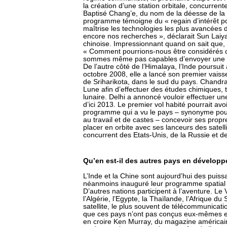
la création d’une station orbitale, concurrente
Baptisé Chang’e, du nom de la déesse de la 
programme témoigne du « regain d’intérêt po
maîtrise les technologies les plus avancées
encore nos recherches », déclarait Sun Laiya
chinoise. Impressionnant quand on sait que,
« Comment pourrions-nous être considérés
sommes même pas capables d’envoyer une p
De l’autre côté de l’Himalaya, l’Inde poursui
octobre 2008, elle a lancé son premier vaiss
de Sriharikota, dans le sud du pays. Chandr
Lune afin d’effectuer des études chimiques, 
lunaire. Delhi a annoncé vouloir effectuer un
d’ici 2013. Le premier vol habité pourrait av
programme qui a vu le pays – synonyme pour
au travail et de castes – concevoir ses prop
placer en orbite avec ses lanceurs des satel
concurrent des Etats-Unis, de la Russie et de
Qu’en est-il des autres pays en dévelop
L’Inde et la Chine sont aujourd’hui des puis
néanmoins inauguré leur programme spatial 
D’autres nations participent à l’aventure. Le 
l’Algérie, l’Egypte, la Thaïlande, l’Afrique 
satellite, le plus souvent de télécommunicati
que ces pays n’ont pas conçus eux-mêmes et
en croire Ken Murray, du magazine américain