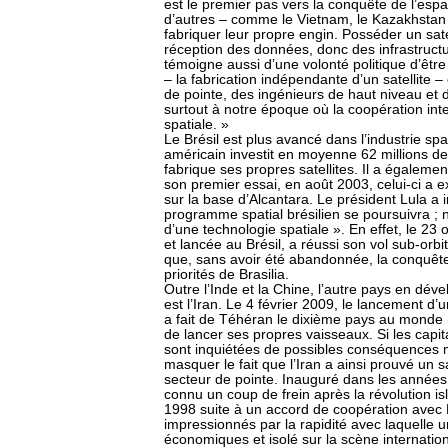
est le premier pas vers la conquête de l’espa
d’autres – comme le Vietnam, le Kazakhstan o
fabriquer leur propre engin. Posséder un satel
réception des données, donc des infrastruct
témoigne aussi d’une volonté politique d’être
– la fabrication indépendante d’un satellite – 
de pointe, des ingénieurs de haut niveau et d
surtout à notre époque où la coopération inte
spatiale. »
Le Brésil est plus avancé dans l’industrie sp
américain investit en moyenne 62 millions de
fabrique ses propres satellites. Il a égaleme
son premier essai, en août 2003, celui-ci a 
sur la base d’Alcantara. Le président Lula a
programme spatial brésilien se poursuivra 
d’une technologie spatiale ». En effet, le 23
et lancée au Brésil, a réussi son vol sub-or
que, sans avoir été abandonnée, la conquête 
priorités de Brasilia.
Outre l’Inde et la Chine, l’autre pays en dé
est l’Iran. Le 4 février 2009, le lancement d’
a fait de Téhéran le dixième pays au monde
de lancer ses propres vaisseaux. Si les capi
sont inquiétées de possibles conséquences mi
masquer le fait que l’Iran a ainsi prouvé un 
secteur de pointe. Inauguré dans les années 
connu un coup de frein après la révolution 
1998 suite à un accord de coopération avec 
impressionnés par la rapidité avec laquelle u
économiques et isolé sur la scène internation