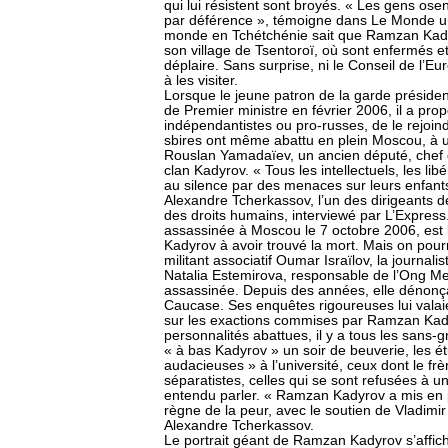
qui lui résistent sont broyés. « Les gens os
par déférence », témoigne dans Le Monde u
monde en Tchétchénie sait que Ramzan Kady
son village de Tsentoroï, où sont enfermés et
déplaire. Sans surprise, ni le Conseil de l’Eu
à les visiter.
Lorsque le jeune patron de la garde président
de Premier ministre en février 2006, il a pro
indépendantistes ou pro-russes, de le rejoind
sbires ont même abattu en plein Moscou, à 
Rouslan Yamadaïev, un ancien député, chef d
clan Kadyrov. « Tous les intellectuels, les lib
au silence par des menaces sur leurs enfants 
Alexandre Tcherkassov, l’un des dirigeants 
des droits humains, interviewé par L’Express.
assassinée à Moscou le 7 octobre 2006, est
Kadyrov à avoir trouvé la mort. Mais on pourra
militant associatif Oumar Israïlov, la journal
Natalia Estemirova, responsable de l’Ong Mem
assassinée. Depuis des années, elle dénonçai
Caucase. Ses enquêtes rigoureuses lui valai
sur les exactions commises par Ramzan Kady
personnalités abattues, il y a tous les sans-
« à bas Kadyrov » un soir de beuverie, les é
audacieuses » à l’université, ceux dont le f
séparatistes, celles qui se sont refusées à u
entendu parler. « Ramzan Kadyrov a mis en pl
règne de la peur, avec le soutien de Vladim
Alexandre Tcherkassov.
Le portrait géant de Ramzan Kadyrov s’affiche 