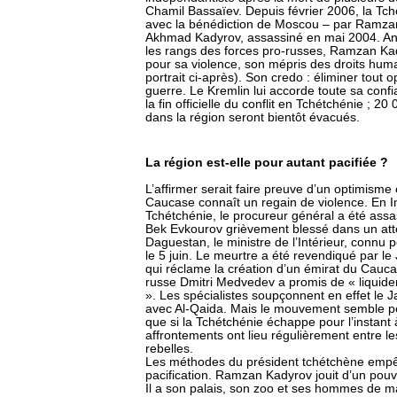
Chamil Bassaïev. Depuis février 2006, la Tch
avec la bénédiction de Moscou – par Ramzan K
Akhmad Kadyrov, assassiné en mai 2004. An
les rangs des forces pro-russes, Ramzan Ka
pour sa violence, son mépris des droits huma
portrait ci-après). Son credo : éliminer tout 
guerre. Le Kremlin lui accorde toute sa con
la fin officielle du conflit en Tchétchénie ; 
dans la région seront bientôt évacués.
La région est-elle pour autant pacifiée ?
L’affirmer serait faire preuve d’un optimisme
Caucase connaît un regain de violence. En In
Tchétchénie, le procureur général a été assas
Bek Evkourov grièvement blessé dans un atten
Daguestan, le ministre de l’Intérieur, connu
le 5 juin. Le meurtre a été revendiqué par 
qui réclame la création d’un émirat du Caucas
russe Dmitri Medvedev a promis de « liquider 
». Les spécialistes soupçonnent en effet le J
avec Al-Qaida. Mais le mouvement semble p
que si la Tchétchénie échappe pour l’instant 
affrontements ont lieu régulièrement entre l
rebelles.
Les méthodes du président tchétchène empê
pacification. Ramzan Kadyrov jouit d’un pouvo
Il a son palais, son zoo et ses hommes de m