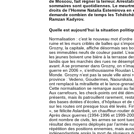
de Moscou, fait régner la terreur. Arrestat
sommaires sont quotidiennes. Le meurtre, l
droits de l’Homme Natalia Estemirova en e
demande combien de temps les Tchétchèn
Ramzan Kadyrov.
Quelle est aujourd’hui la situation polit
Normalisation : c’est le nouveau mot d’ordre
ruine et les murs criblés de balles qui s’impo
Grozny, la capitale, affiche désormais ses 
ses immeubles neufs de couleur pastel. L’eau et
les jeunes boivent une bière à la terrasse d
tandis que les marchés des rues ne désempl
avant. A se promener dans Grozny, on n’imag
guerre en 2006 », s’enthousiasme Rouslan 
Monde. Grozny n’est pas la seule ville ainsi 
province : Vedeno, Goudermes, Naourskaïa, C
ont remplacé la mitraillette et le lance-grena
Cette normalisation se remarque aussi au fai
Aux carrefours, les check-points ont été dém
présents, mais ils patrouillent rarement, res
des bases dotées d’écoles, d’hôpitaux et de
sur les routes ont presque tous été levés. Fini 
», se félicite Aslanbek, un chauffeur-routier 
Après deux guerres (1994-1996 et 1999-2006)
dont nombre de civils, les armes se sont tue
résultat des moyens déployés par l’armée 
répétition des positions ennemies, mais aussi 
indépendantiste après la mort de plusieurs 