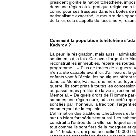
président glorifie la nation tchétchène, impose
dans une région où la pratique religieuse a 
connu pour ses frasques dans les boîtes de n
nationalisme exacerbé, le meurtre des opposan
de la loi, cela s’appelle du fascisme », rés
Comment la population tchétchène s’adap
Kadyrov ?
La peur, la résignation, mais aussi l’admira
sentiments à la fois. Car avec l’argent de M
reconstruit les immeubles, réparé les routes,
programme – « Plus de traces de la guerre »
n’en a été capable avant lui. J’ai l’eau et l
enfants vont à l’école, les boutiques offrent 
dans Le Monde, Fatima, une mère au foyer d
guerre. Ils sont prêts à toutes les concession
au passé, mais profiter de la vie », reconnaît
Memorial. « De quels droits de l’Homme parle
sommes une région dure, où la société repose
sont liés par l’honneur, la tradition, l’argent
commerçant de la capitale.
L’affirmation des traditions tchétchènes et 
sur un islam fort séduisent aussi. Les habita
construit à l’entrée de la ville, sur lequel es
tout comme ils sont fiers de la mosquée érig
de 14 hectares, qui peut accueillir 10 000 f