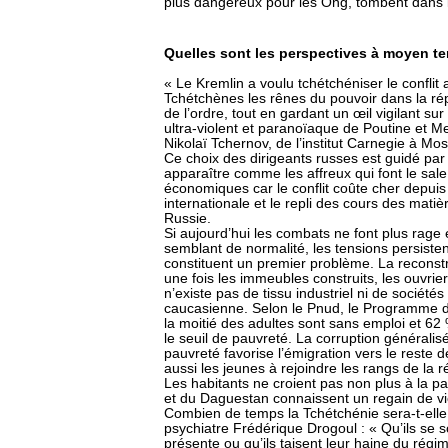
plus dangereux pour les Ong, tombent dans l’
Quelles sont les perspectives à moyen t
« Le Kremlin a voulu tchétchéniser le conflit
Tchétchènes les rênes du pouvoir dans la rép
de l’ordre, tout en gardant un œil vigilant s
ultra-violent et paranoïaque de Poutine et M
Nikolaï Tchernov, de l’institut Carnegie à Mo
Ce choix des dirigeants russes est guidé par 
apparaître comme les affreux qui font le sal
économiques car le conflit coûte cher depuis 
internationale et le repli des cours des matiè
Russie.
Si aujourd’hui les combats ne font plus rage 
semblant de normalité, les tensions persiste
constituent un premier problème. La reconstr
une fois les immeubles construits, les ouvrie
n’existe pas de tissu industriel ni de sociét
caucasienne. Selon le Pnud, le Programme d
la moitié des adultes sont sans emploi et 62 
le seuil de pauvreté. La corruption généralisé
pauvreté favorise l’émigration vers le reste de
aussi les jeunes à rejoindre les rangs de la ré
Les habitants ne croient pas non plus à la pa
et du Daguestan connaissent un regain de v
Combien de temps la Tchétchénie sera-t-ell
psychiatre Frédérique Drogoul : « Qu’ils se 
présente ou qu’ils taisent leur haine du régim