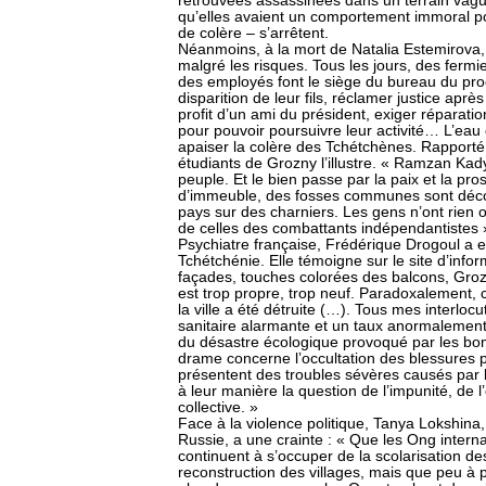
retrouvées assassinées dans un terrain vague
qu’elles avaient un comportement immoral po
de colère – s’arrêtent.
Néanmoins, à la mort de Natalia Estemirova
malgré les risques. Tous les jours, des fermi
des employés font le siège du bureau du pro
disparition de leur fils, réclamer justice apr
profit d’un ami du président, exiger réparati
pour pouvoir poursuivre leur activité… L’eau et
apaiser la colère des Tchétchènes. Rapport
étudiants de Grozny l’illustre. « Ramzan Kady
peuple. Et le bien passe par la paix et la pros
d’immeuble, des fosses communes sont déco
pays sur des charniers. Les gens n’ont rien 
de celles des combattants indépendantistes »
Psychiatre française, Frédérique Drogoul a e
Tchétchénie. Elle témoigne sur le site d’info
façades, touches colorées des balcons, Gr
est trop propre, trop neuf. Paradoxalement, c
la ville a été détruite (…). Tous mes interlo
sanitaire alarmante et un taux anormalemen
du désastre écologique provoqué par les bo
drame concerne l’occultation des blessures p
présentent des troubles sévères causés par l
à leur manière la question de l’impunité, de 
collective. »
Face à la violence politique, Tanya Lokshina
Russie, a une crainte : « Que les Ong intern
continuent à s’occuper de la scolarisation de
reconstruction des villages, mais que peu à p