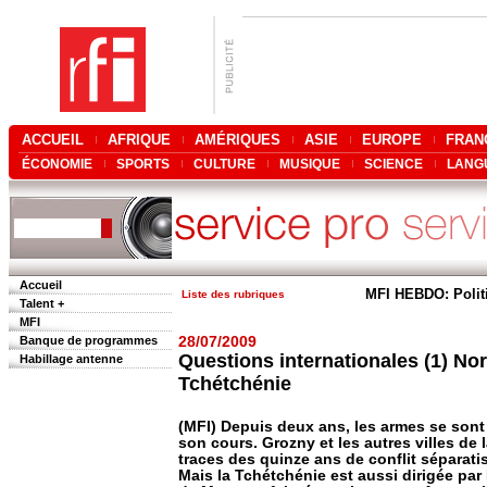
ACCUEIL
AFRIQUE
AMÉRIQUES
ASIE
EUROPE
FRAN
ÉCONOMIE
SPORTS
CULTURE
MUSIQUE
SCIENCE
LANG
Accueil
MFI HEBDO: Polit
Liste des rubriques
Talent +
MFI
Banque de programmes
28/07/2009
Questions internationales (1) No
Habillage antenne
Tchétchénie
(MFI) Depuis deux ans, les armes se sont 
son cours. Grozny et les autres villes de 
traces des quinze ans de conflit séparati
Mais la Tchétchénie est aussi dirigée pa